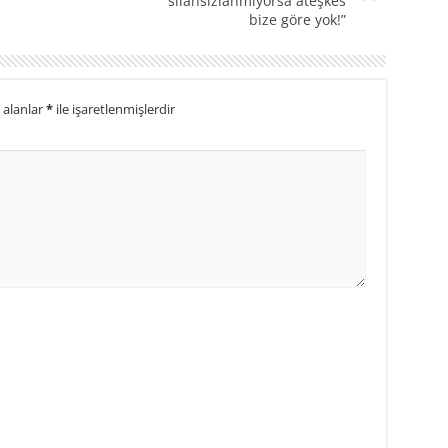
silahsızlanmıyorsa ateşkes
bize göre yok!”
 alanlar
*
ile işaretlenmişlerdir