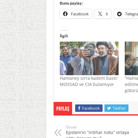
Bunu paylaş:
Facebook
X
Telegr
İlgili
Hamaney sırra kadem bastı!
“Haman
MOSSAD ve CIA bulamıyor
edilme
götürü
Facebook
Twitter
Paylaş
Öncesi
Epstein’in “intihar notu” ortaya