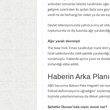
ardından Uzmanlar Meclisi tarafından oğlu 
gelişinin üzerinden iki aydan fazla süre 
verdi ne de herhangi bir video ya da ses ka
Devlet televizyonunda yalnızca ona ait olduğ
toplumunda ve dış basında ağır yaralandığı 
Ağır yaralı denmişti
The New York Times tarafından İranlı dört
İsrail saldırılarında ciddi şekilde yaralandığ
sürülmüştü. Haberde ayrıca yüzü ve dudakl
zorlandığı iddia edildi.
Haberin Arka Planı
ABD Savunma Bakanı Pete Hegseth ise Ham
fiziksel deformasyona uğradığını” söylemiş
biçimde yalanlanmaması da dikkat çekmişti
Şehitler Duvarı’nda niçin resmi var?