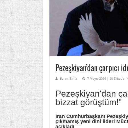
Pezeşkiyan’dan çarpıcı id
Evren Birlik
7 Mayıs 2026 | 20 Zilkade 
Pezeşkiyan'dan çar
bizzat görüştüm!"
İran Cumhurbaşkanı Pezeşkiy
çıkmamış yeni dini lideri Mü
açıkladı