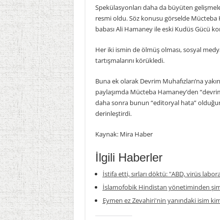
Spekülasyonları daha da büyüten gelişmelerd
resmi oldu. Söz konusu görselde Mücteba H
babası Ali Hamaney ile eski Kudüs Gücü ko
Her iki ismin de ölmüş olması, sosyal med
tartışmalarını körükledi.
Buna ek olarak Devrim Muhafızları’na yakın
paylaşımda Mücteba Hamaney’den “devrimin 
daha sonra bunun “editoryal hata” olduğu
derinleştirdi.
Kaynak: Mira Haber
İlgili Haberler
İstifa etti, sırları döktü: "ABD, virüs labor
İslamofobik Hindistan yönetiminden şim
Eymen ez Zevahiri'nin yanındaki isim ki