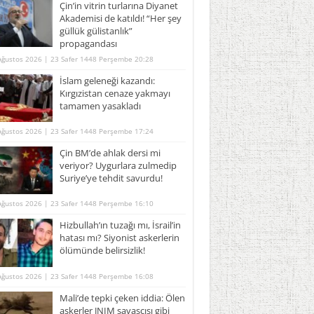
Çin’in vitrin turlarına Diyanet
Akademisi de katıldı! “Her şey
güllük gülistanlık”
propagandası
Ağustos 2026 | 23 Safer 1448 Perşembe 20:28
İslam geleneği kazandı:
Kırgızistan cenaze yakmayı
tamamen yasakladı
Ağustos 2026 | 23 Safer 1448 Perşembe 17:24
Çin BM’de ahlak dersi mi
veriyor? Uygurlara zulmedip
Suriye’ye tehdit savurdu!
Ağustos 2026 | 23 Safer 1448 Perşembe 16:10
Hizbullah’ın tuzağı mı, İsrail’in
hatası mı? Siyonist askerlerin
ölümünde belirsizlik!
Ağustos 2026 | 23 Safer 1448 Perşembe 16:08
Mali’de tepki çeken iddia: Ölen
askerler JNIM savaşçısı gibi