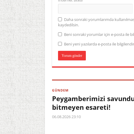
İnternet sitesi
Daha sonraki yorumlarımda kullanılması 
kaydedilsin.
Beni sonraki yorumlar için e-posta ile bil
Beni yeni yazılarda e-posta ile bilgilendir
GÜNDEM
Peygamberimizi savundu,
bitmeyen esareti!
06.08.2026 23:10