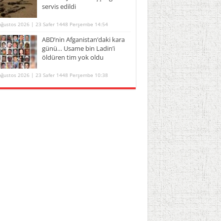
servis edildi
Ağustos 2026 | 23 Safer 1448 Perşembe 14:54
ABD’nin Afganistan’daki kara
günü… Usame bin Ladin’i
öldüren tim yok oldu
Ağustos 2026 | 23 Safer 1448 Perşembe 10:38