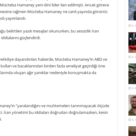
Mücteba Hamaney yeni dini lider ilan edilmişti. Ancak göreve
geçmesine rağmen Mücteba Hamaney ne canlı yayında görüntü
ydı yayımlandı.
6 
u belirtilen yazılı mesajlar okunurken, bu sessizlik İran
iddialarını güçlendirdi.
6 
 yetkiliye dayandırılan haberde, Mücteba Hamaney’in ABD ve
ı, kolları ve bacaklarından birden fazla ameliyat geçirdiği öne
arında oluşan ağır yanıklar nedeniyle konuşmakta da
6 
aney’in “yaralandığını ve muhtemelen tanınmayacak ölçüde
ti. İran yönetimi bu iddiaları doğrudan doğrulamazken, kesin
.
6 