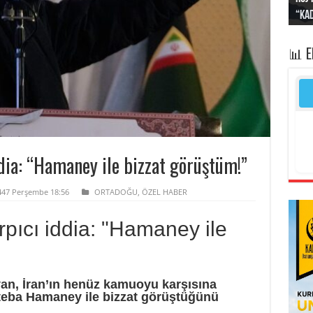
“Kad
Irak
yapt
kayı
bası
📊 
dia: “Hamaney ile bizzat görüştüm!”
1447 Perşembe 18:56
ORTADOĞU
,
ÖZEL HABER
pıcı iddia: "Hamaney ile
an, İran’ın henüz kamuoyu karşısına
cteba Hamaney ile bizzat görüştüğünü