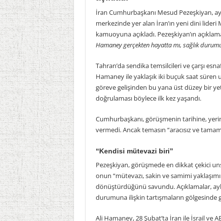
İran Cumhurbaşkanı Mesud Pezeşkiyan, ayl
merkezinde yer alan İran’ın yeni dini lide
kamuoyuna açıkladı. Pezeşkiyan’ın açıklama
Hamaney gerçekten hayatta mı, sağlık durumu
Tahran’da sendika temsilcileri ve çarşı es
Hamaney ile yaklaşık iki buçuk saat süren uz
göreve gelişinden bu yana üst düzey bir y
doğrulaması böylece ilk kez yaşandı.
Cumhurbaşkanı, görüşmenin tarihine, yerin
vermedi. Ancak temasın “aracısız ve tamame
“Kendisi mütevazi biri”
Pezeşkiyan, görüşmede en dikkat çekici un
onun “mütevazı, sakin ve samimi yaklaşım
dönüştürdüğünü savundu. Açıklamalar, ayla
durumuna ilişkin tartışmaların gölgesinde g
Ali Hamaney, 28 Şubat’ta İran ile İsrail ve 