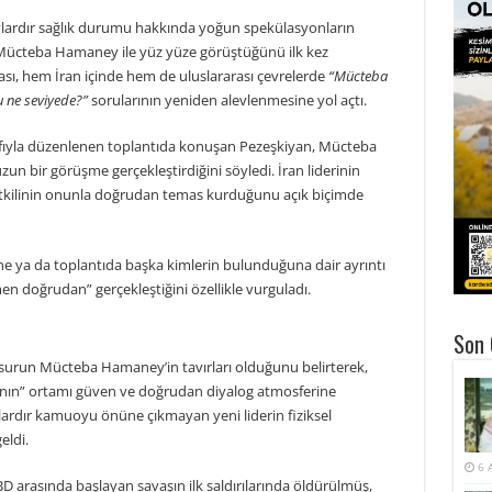
ardır sağlık durumu hakkında yoğun spekülasyonların
ri Mücteba Hamaney ile yüz yüze görüştüğünü ilk kez
sı, hem İran içinde hem de uluslararası çevrelerde
“Mücteba
 ne seviyede?”
sorularının yeniden alevlenmesine yol açtı.
nafıyla düzenlenen toplantıda konuşan Pezeşkiyan, Mücteba
un bir görüşme gerçekleştirdiğini söyledi. İran liderinin
etkilinin onunla doğrudan temas kurduğunu açık biçimde
e ya da toplantıda başka kimlerin bulunduğuna dair ayrıntı
n doğrudan” gerçekleştiğini özellikle vurguladı.
Son 
surun Mücteba Hamaney’in tavırları olduğunu belirterek,
ının” ortamı güven ve doğrudan diyalog atmosferine
rdır kamuoyu önüne çıkmayan yeni liderin fiziksel
eldi.
6 
ABD arasında başlayan savaşın ilk saldırılarında öldürülmüş,