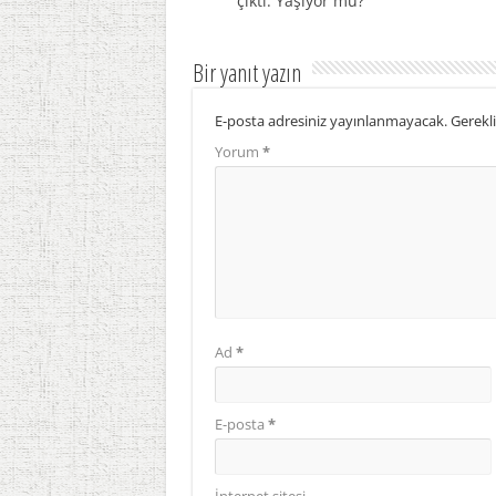
çıktı: Yaşıyor mu?
Bir yanıt yazın
E-posta adresiniz yayınlanmayacak.
Gerekli
Yorum
*
Ad
*
E-posta
*