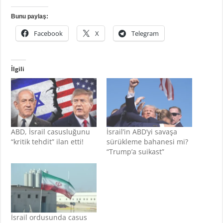
Bunu paylaş:
Facebook
X
Telegram
İlgili
ABD, İsrail casusluğunu
İsrail’in ABD’yi savaşa
“kritik tehdit” ilan etti!
sürükleme bahanesi mi?
“Trump’a suikast”
İsrail ordusunda casus