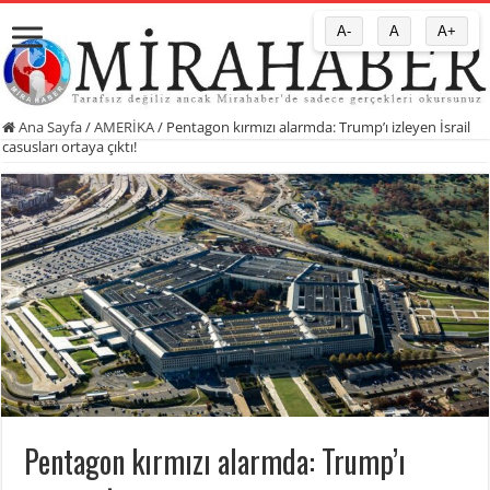
A-
A
A+
Ana Sayfa
/
AMERİKA
/
Pentagon kırmızı alarmda: Trump’ı izleyen İsrail
casusları ortaya çıktı!
Pentagon kırmızı alarmda: Trump’ı