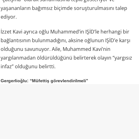
yaşananların bağımsız biçimde soruşturulmasını talep
ediyor.
İzzet Kavi ayrıca oğlu Muhammed’in IŞİD’le herhangi bir
bağlantısının bulunmadığını, aksine oğlunun IŞİD’e karşı
olduğunu savunuyor. Aile, Muhammed Kavi’nin
yargılanmadan öldürüldüğünü belirterek olayın “yargısız
infaz” olduğunu belirtti.
Gergerlioğlu: “Müfettiş görevlendirilmeli”
DEM Parti Kocaeli Milletvekili Ömer Faruk Gergerlioğlu da
aile tarafından dile getirilen iddiaların ardından olayın
bütün yönleriyle araştırılması gerektiğini söyledi.
Gergerlioğlu, resmi makamların açıklamaları ile aile
bireylerinin anlattıkları arasında ciddi çelişkiler
bulunduğunu savunarak İçişleri Bakanlığı’na müfettiş