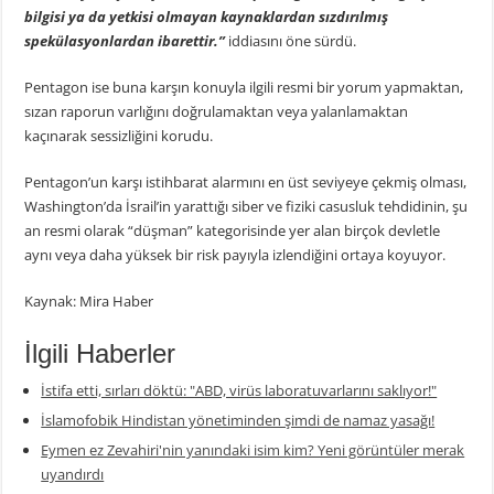
bilgisi ya da yetkisi olmayan kaynaklardan sızdırılmış
spekülasyonlardan ibarettir.”
iddiasını öne sürdü.
Pentagon ise buna karşın konuyla ilgili resmi bir yorum yapmaktan,
sızan raporun varlığını doğrulamaktan veya yalanlamaktan
kaçınarak sessizliğini korudu.
Pentagon’un karşı istihbarat alarmını en üst seviyeye çekmiş olması,
Washington’da İsrail’in yarattığı siber ve fiziki casusluk tehdidinin, şu
an resmi olarak “düşman” kategorisinde yer alan birçok devletle
aynı veya daha yüksek bir risk payıyla izlendiğini ortaya koyuyor.
Kaynak: Mira Haber
İlgili Haberler
İstifa etti, sırları döktü: "ABD, virüs laboratuvarlarını saklıyor!"
İslamofobik Hindistan yönetiminden şimdi de namaz yasağı!
Eymen ez Zevahiri'nin yanındaki isim kim? Yeni görüntüler merak
uyandırdı