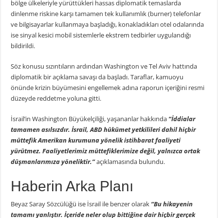
bölge ülkeleriyle yürüttükleri hassas diplomatik temaslarda
dinlenme riskine karşı tamamen tek kullanımlık (burner) telefonlar
ve bilgisayarlar kullanmaya başladığı, konakladıkları otel odalarında
ise sinyal kesici mobil sistemlerle ekstrem tedbirler uygulandığı
bildirildi.
Söz konusu sızıntıların ardından Washington ve Tel Aviv hattında
diplomatik bir açıklama savaşı da başladı. Taraflar, kamuoyu
önünde krizin büyümesini engellemek adına raporun içeriğini resmi
düzeyde reddetme yoluna gitti.
İsrail’in Washington Büyükelçiliği, yaşananlar hakkında
“İddialar
tamamen asılsızdır. İsrail, ABD hükümet yetkilileri dahil hiçbir
müttefik Amerikan kurumuna yönelik istihbarat faaliyeti
yürütmez. Faaliyetlerimiz müttefiklerimize değil, yalnızca ortak
düşmanlarımıza yöneliktir.”
açıklamasında bulundu.
Haberin Arka Planı
Beyaz Saray Sözcülüğü ise İsrail ile benzer olarak
“Bu hikayenin
tamamı yanlıştır. İçeride neler olup bittiğine dair hiçbir gerçek