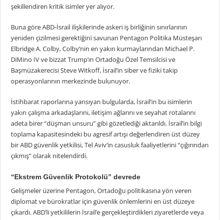
şekillendiren kritik isimler yer alıyor.
Buna göre ABD-İsrail ilişkilerinde askeri iş birliğinin sınırlarının
yeniden çizilmesi gerektiğini savunan Pentagon Politika Müsteşarı
Elbridge A. Colby, Colby’nin en yakın kurmaylarından Michael P.
DiMino IV ve bizzat Trump’ın Ortadoğu Özel Temsilcisi ve
Başmüzakerecisi Steve Witkoff, İsrail’in siber ve fiziki takip
operasyonlarının merkezinde bulunuyor.
İstihbarat raporlarına yansıyan bulgularda, İsrail’in bu isimlerin
yakın çalışma arkadaşlarını, iletişim ağlarını ve seyahat rotalarını
adeta birer “düşman unsuru” gibi gözetlediği aktarıldı. İsrail’in bilgi
toplama kapasitesindeki bu agresif artışı değerlendiren üst düzey
bir ABD güvenlik yetkilisi, Tel Aviv’in casusluk faaliyetlerini “çığırından
çıkmış” olarak nitelendirdi.
“Ekstrem Güvenlik Protokolü” devrede
Gelişmeler üzerine Pentagon, Ortadoğu politikasına yön veren
diplomat ve bürokratlar için güvenlik önlemlerini en üst düzeye
çıkardı. ABD’li yetkililerin İsrail’e gerçekleştirdikleri ziyaretlerde veya