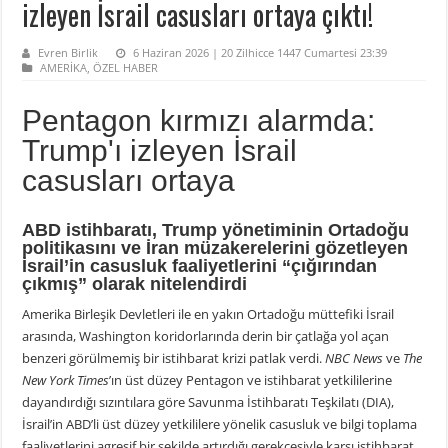
izleyen İsrail casusları ortaya çıktı!
Evren Birlik
6 Haziran 2026 | 20 Zilhicce 1447 Cumartesi 23:39
AMERİKA
,
ÖZEL HABER
Pentagon kırmızı alarmda:
Trump'ı izleyen İsrail
casusları ortaya
ABD istihbaratı, Trump yönetiminin Ortadoğu
politikasını ve İran müzakerelerini gözetleyen
İsrail’in casusluk faaliyetlerini “çığırından
çıkmış” olarak nitelendirdi
Amerika Birleşik Devletleri ile en yakın Ortadoğu müttefiki İsrail
arasında, Washington koridorlarında derin bir çatlağa yol açan
benzeri görülmemiş bir istihbarat krizi patlak verdi.
NBC News
ve
The
New York Times
’ın üst düzey Pentagon ve istihbarat yetkililerine
dayandırdığı sızıntılara göre Savunma İstihbaratı Teşkilatı (DIA),
İsrail’in ABD’li üst düzey yetkililere yönelik casusluk ve bilgi toplama
faaliyetlerini agresif bir şekilde artırdığı gerekçesiyle karşı istihbarat