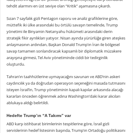
tehdit alarmını en üst seviye olan “Kritik” aşamasına çıkardı.
Sızan 7 sayfalık gizli Pentagon raporu ve analiz grafiklerine göre,
müttefik iki ülke arasındaki bu örtülü savaşın temelinde, Trump
yönetimi ile Binyamin Netanyahu hükümeti arasındaki derin
stratejik fikir ayrılıkları yatıyor. Nisan ayında yürürlüğe giren ateşkes
anlaşmasının ardından, Başkan Donald Trump’ın İran ile bölgesel
savaşı tamamen sonlandıracak kapsamlı bir diplomatik müzakere
arayışına girmesi, Tel Aviv yönetiminde ciddi bir tedirginlik
oluşturdu.
Tahran’ın taahhütlerine uymayacağını savunan ve ABD’nin askeri
caydırıcılık ya da doğrudan operasyon seçeneğini masada tutmasını
isteyen İsrail’in, Trump yönetiminin kapalı kapılar arkasında alacağı
kararları önceden öğrenmek adına Washington’daki karar alıcıları
ablukaya aldığı belirtildi.
Hedefte Trump’ın “A Takımı” var
ABD karşı istihbarat birimlerinin tespitlerine göre, İsrail gizli
servislerinin hedef listesinin başında, Trump’ın Ortadoğu politikasını