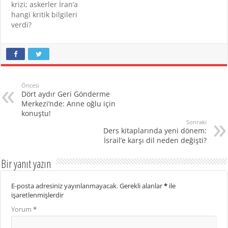
krizi; askerler İran’a
hangi kritik bilgileri
verdi?
Öncesi
Dört aydır Geri Gönderme
Merkezi’nde: Anne oğlu için
konuştu!
Sonraki
Ders kitaplarında yeni dönem:
İsrail’e karşı dil neden değişti?
Bir yanıt yazın
E-posta adresiniz yayınlanmayacak.
Gerekli alanlar
*
ile
işaretlenmişlerdir
Yorum
*