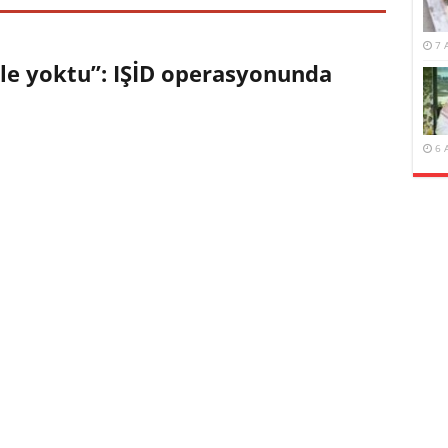
7 
ile yoktu”: IŞİD operasyonunda
6 