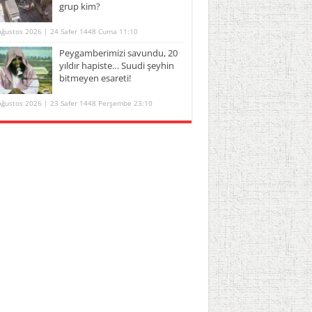
grup kim?
Ağustos 2026 | 24 Safer 1448 Cuma 11:10
Peygamberimizi savundu, 20
yıldır hapiste… Suudi şeyhin
bitmeyen esareti!
Ağustos 2026 | 23 Safer 1448 Perşembe 23:10