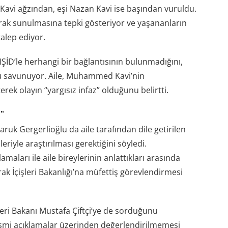
avi ağzından, eşi Nazan Kavi ise başından vuruldu.
arak sunulmasına tepki gösteriyor ve yaşananların
alep ediyor.
ŞİD’le herhangi bir bağlantısının bulunmadığını,
nu savunuyor. Aile, Muhammed Kavi’nin
ek olayın “yargısız infaz” olduğunu belirtti.
i”
aruk Gergerlioğlu da aile tarafından dile getirilen
riyle araştırılması gerektiğini söyledi.
aları ile aile bireylerinin anlattıkları arasında
ak İçişleri Bakanlığı’na müfettiş görevlendirmesi
eri Bakanı Mustafa Çiftçi’ye de sorduğunu
resmi açıklamalar üzerinden değerlendirilmemesi