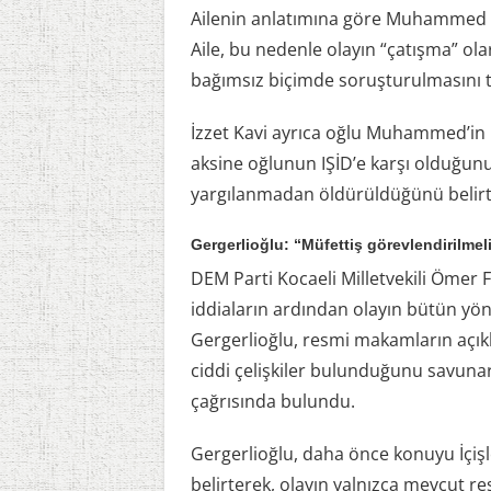
Ailenin anlatımına göre Muhammed K
Aile, bu nedenle olayın “çatışma” ol
bağımsız biçimde soruşturulmasını t
İzzet Kavi ayrıca oğlu Muhammed’in I
aksine oğlunun IŞİD’e karşı olduğu
yargılanmadan öldürüldüğünü belirter
Gergerlioğlu: “Müfettiş görevlendirilmel
DEM Parti Kocaeli Milletvekili Ömer F
iddiaların ardından olayın bütün yönle
Gergerlioğlu, resmi makamların açıklam
ciddi çelişkiler bulunduğunu savunar
çağrısında bulundu.
Gergerlioğlu, daha önce konuyu İçişl
belirterek, olayın yalnızca mevcut 