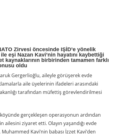
ATO Zirvesi öncesinde IŞİD’e yönelik
e eşi Nazan Kavi’nin hayatını kaybettiği
et kaynaklarının birbirinden tamamen farklı
konusu oldu
Faruk Gergerlioğlu, aileyle görüşerek evde
amalarla aile üyelerinin ifadeleri arasındaki
i Bakanlığı tarafından müfettiş görevlendirilmesi
ı köyünde gerçekleşen operasyonun ardından
ailesini ziyaret etti. Olayın yaşandığı evde
, Muhammed Kavi’nin babası İzzet Kavi’den