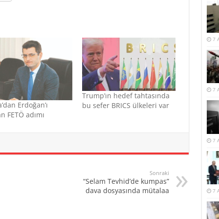
7 
7 
Trump’ın hedef tahtasında
’dan Erdoğan’ı
bu sefer BRICS ülkeleri var
an FETÖ adımı
7 
Sonraki
“Selam Tevhid’de kumpas”
dava dosyasında mütalaa
7 