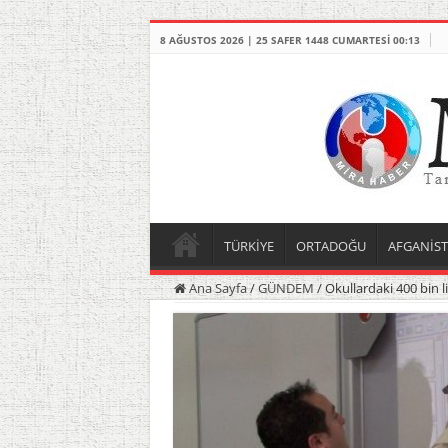
8 AĞUSTOS 2026 | 25 SAFER 1448 CUMARTESI 00:13
TÜRKİYE
ORTADOĞU
AFGANİS
Ana Sayfa
/
GÜNDEM
/
Okullardaki 400 bin lira