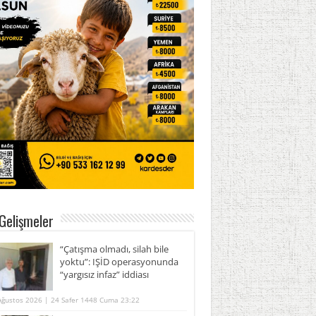
Gelişmeler
“Çatışma olmadı, silah bile
yoktu”: IŞİD operasyonunda
“yargısız infaz” iddiası
Ağustos 2026 | 24 Safer 1448 Cuma 23:22