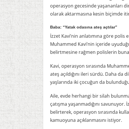
operasyon gecesinde yaşananları dinl
olarak aktarmasına kesin biçimde iti
Baba: “Yatak odasına ateş açtılar”
İzzet Kavi’nin anlatımına göre polis 
Muhammed Kavi’nin içeride uyuduğun
belirtmesine rağmen polislerin buna i
Kavi, operasyon sırasında Muhammed
ateş açıldığını ileri sürdü. Daha da di
yaşlarında iki çocuğun da bulunduğu 
Aile, evde herhangi bir silah bulunma
çatışma yaşanmadığını savunuyor. İzz
belirterek, operasyon sırasında kull
kamuoyuna açıklanmasını istiyor.