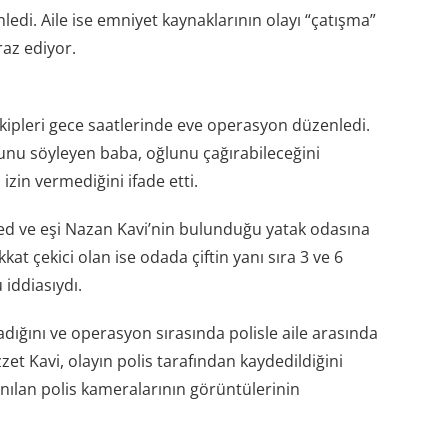
edi. Aile ise emniyet kaynaklarının olayı “çatışma”
raz ediyor.
ekipleri gece saatlerinde eve operasyon düzenledi.
u söyleyen baba, oğlunu çağırabileceğini
zin vermediğini ifade etti.
 ve eşi Nazan Kavi’nin bulunduğu yatak odasına
kkat çekici olan ise odada çiftin yanı sıra 3 ve 6
iddiasıydı.
dığını ve operasyon sırasında polisle aile arasında
et Kavi, olayın polis tarafından kaydedildiğini
anılan polis kameralarının görüntülerinin