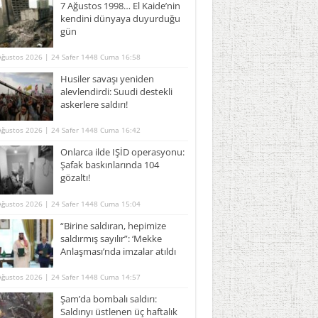
7 Ağustos 1998… El Kaide’nin
kendini dünyaya duyurduğu
gün
Ağustos 2026 | 24 Safer 1448 Cuma 16:58
Husiler savaşı yeniden
alevlendirdi: Suudi destekli
askerlere saldırı!
Ağustos 2026 | 24 Safer 1448 Cuma 16:42
Onlarca ilde IŞİD operasyonu:
Şafak baskınlarında 104
gözaltı!
Ağustos 2026 | 24 Safer 1448 Cuma 15:04
“Birine saldıran, hepimize
saldırmış sayılır”: ‘Mekke
Anlaşması’nda imzalar atıldı
Ağustos 2026 | 24 Safer 1448 Cuma 14:57
Şam’da bombalı saldırı:
Saldırıyı üstlenen üç haftalık