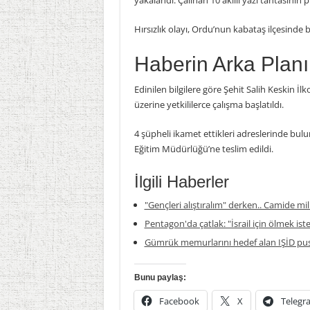
yakalandı. Çalınan 10 akıllı yazı tahtasının 
Hırsızlık olayı, Ordu’nun kabataş ilçesind
Haberin Arka Planı
Edinilen bilgilere göre Şehit Salih Keskin İ
üzerine yetkililerce çalışma başlatıldı.
4 şüpheli ikamet ettikleri adreslerinde bulund
Eğitim Müdürlüğü’ne teslim edildi.
İlgili Haberler
"Gençleri alıştıralım" derken.. Camide mil
Pentagon'da çatlak: "İsrail için ölmek is
Gümrük memurlarını hedef alan IŞİD pus
Bunu paylaş:
Facebook
X
Telegr