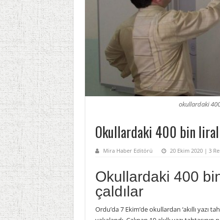
okullardaki 400 
Okullardaki 400 bin liralık
Mira Haber Editörü
20 Ekim 2020 | 3 Re
Okullardaki 400 bin l
çaldılar
Ordu’da 7 Ekim’de okullardan ‘akıllı yazı ta