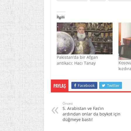
İlgili
Pakistan’da bir Afgan
Kosova
antikacı: Hacı Tanay
kızdır
Facebook
Twitter
Paylaş
Öncesi
S. Arabistan ve Fas’ın
ardından onlar da boykot için
düğmeye bastı!