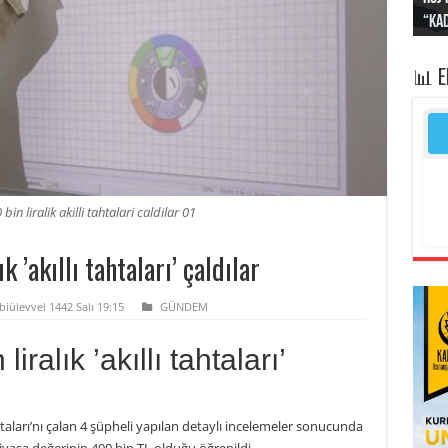
“Kad
Irak
yapt
kayı
bası
📊 
bin liralik akilli tahtalari caldilar 01
 ’akıllı tahtaları’ çaldılar
biülevvel 1442 Salı 19:15
GÜNDEM
iralık ’akıllı tahtaları’
htaları’nı çalan 4 şüpheli yapılan detaylı incelemeler sonucunda