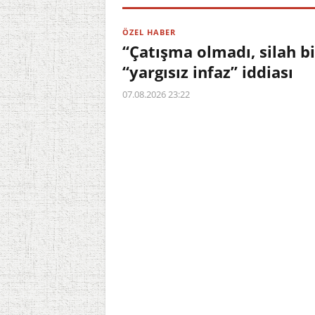
ÖZEL HABER
“Çatışma olmadı, silah b
“yargısız infaz” iddiası
07.08.2026 23:22