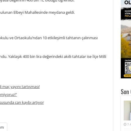
piyasa değerinin 400 bin TL olduğu öğrenildi.
e bulunan Elbeyi Mahallesinde meydana geldi.
lkokulu ve Ortaokulu’ndan 10 etkileşimli tahtanın çalınması
u. Yaklaşık 400 bin lira değerindeki akıllı tahtalar ise İlçe Milli
li maç yayını tartışması!
Son 
temiyoruz!"
usunda can kaybı artıyor
7 
am