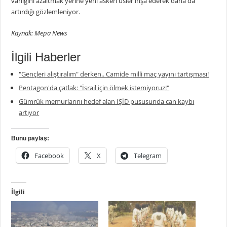
varlığını azaltmak yerine yeni askeri üsler inşa ederek daha da
artırdığı gözlemleniyor.
Kaynak: Mepa News
İlgili Haberler
"Gençleri alıştıralım" derken.. Camide milli maç yayını tartışması!
Pentagon'da çatlak: "İsrail için ölmek istemiyoruz!"
Gümrük memurlarını hedef alan IŞİD pususunda can kaybı
artıyor
Bunu paylaş:
Facebook
X
Telegram
İlgili