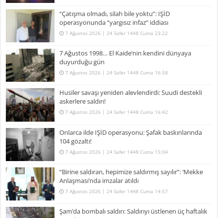
“Çatışma olmadı, silah bile yoktu”: IŞİD
operasyonunda “yargısız infaz” iddiası
7 Ağustos 2026 | 24 Safer 1448 Cuma 23:22
7 Ağustos 1998… El Kaide’nin kendini dünyaya
duyurduğu gün
7 Ağustos 2026 | 24 Safer 1448 Cuma 16:58
Husiler savaşı yeniden alevlendirdi: Suudi destekli
askerlere saldırı!
7 Ağustos 2026 | 24 Safer 1448 Cuma 16:42
Onlarca ilde IŞİD operasyonu: Şafak baskınlarında
104 gözaltı!
7 Ağustos 2026 | 24 Safer 1448 Cuma 15:04
“Birine saldıran, hepimize saldırmış sayılır”: ‘Mekke
Anlaşması’nda imzalar atıldı
7 Ağustos 2026 | 24 Safer 1448 Cuma 14:57
Şam’da bombalı saldırı: Saldırıyı üstlenen üç haftalık