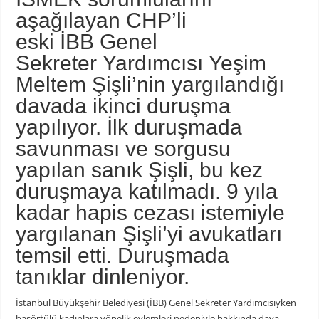
aşağılayan CHP’li
eski İBB Genel
Sekreter Yardımcısı Yeşim
Meltem Şişli’nin yargılandığı
davada ikinci duruşma
yapılıyor. İlk duruşmada
savunması ve sorgusu
yapılan sanık Şişli, bu kez
duruşmaya katılmadı. 9 yıla
kadar hapis cezası istemiyle
yargılanan Şişli’yi avukatları
temsil etti. Duruşmada
tanıklar dinleniyor.
İstanbul Büyükşehir Belediyesi (İBB) Genel Sekreter Yardımcısıyken
başörtülü kadınlara yönelik eylemleri nedeniyle hakkında dava