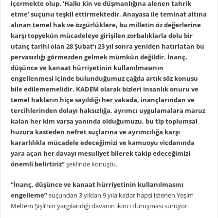
içermekte olup, ‘Halkı kin ve düşmanlığına alenen tahrik
etme’ suçunu teşkil ettirmektedir. Anayasa ile teminat altına
alınan temel hak ve özgürlüklere, bu milletin öz değerlerine
karşı topyekün mücadeleye girişilen zorbalıklarla dolu bir
utanç tarihi olan 28 Şubat’ı 23 yıl sonra yeniden hatırlatan bu
pervasızlığı görmezden gelmek mümkün değildir. İnanç,
düşünce ve kanaat hürriyetinin kullanılmasının
engellenmesi içinde bulunduğumuz çağda artık söz konusu
bile edilememelidir. KADEM olarak bizleri insanlık onuru ve
temel hakların hiçe sayıldığı her vakada, inançlarından ve
tercihlerinden dolayı haksızlığa, ayrımcı uygulamalara maruz
kalan her kim varsa yanında olduğumuzu, bu tip toplumsal
huzura kasteden nefret suçlarına ve ayrımcılığa karşı
kararlılıkla mücadele edeceğimizi ve kamuoyu vicdanında
yara açan her davayı mesuliyet bilerek takip edeceğimizi
önemli belirtiriz”
şeklinde konuştu.
“İnanç, düşünce ve kanaat hürriyetinin kullanılmasını
engelleme”
suçundan 3 yıldan 9 yıla kadar hapsi istenen Yeşim
Meltem Şişli’nin yargılandığı davanın ikinci duruşması sürüyor.