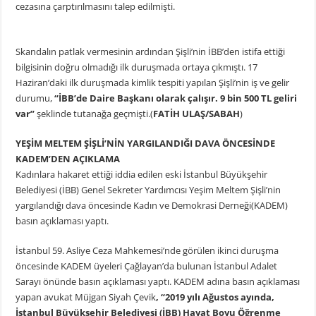
cezasına çarptırılmasını talep edilmişti.
Skandalın patlak vermesinin ardından Şişli’nin İBB’den istifa ettiği
bilgisinin doğru olmadığı ilk duruşmada ortaya çıkmıştı. 17
Haziran’daki ilk duruşmada kimlik tespiti yapılan Şişli’nin iş ve gelir
durumu,
“İBB’de Daire Başkanı olarak çalışır. 9 bin 500 TL geliri
var”
şeklinde tutanağa geçmişti.(
FATİH ULAŞ/SABAH
)
YEŞİM MELTEM ŞİŞLİ’NİN YARGILANDIĞI DAVA ÖNCESİNDE
KADEM’DEN AÇIKLAMA
Kadınlara hakaret ettiği iddia edilen eski İstanbul Büyükşehir
Belediyesi (İBB) Genel Sekreter Yardımcısı Yeşim Meltem Şişli’nin
yargılandığı dava öncesinde Kadın ve Demokrasi Derneği(KADEM)
basın açıklaması yaptı.
İstanbul 59. Asliye Ceza Mahkemesi’nde görülen ikinci duruşma
öncesinde KADEM üyeleri Çağlayan’da bulunan İstanbul Adalet
Sarayı önünde basın açıklaması yaptı. KADEM adına basın açıklaması
yapan avukat Müjgan Siyah Çevik
, “2019 yılı Ağustos ayında,
İstanbul Büyükşehir Belediyesi (İBB) Hayat Boyu Öğrenme