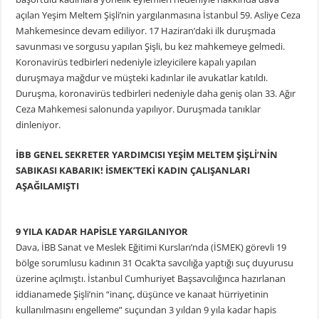
açılan Yeşim Meltem Şişli’nin yargılanmasına İstanbul 59. Asliye Ceza
Mahkemesince devam ediliyor. 17 Haziran’daki ilk duruşmada
savunması ve sorgusu yapılan Şişli, bu kez mahkemeye gelmedi.
Koronavirüs tedbirleri nedeniyle izleyicilere kapalı yapılan
duruşmaya mağdur ve müşteki kadınlar ile avukatlar katıldı.
Duruşma, koronavirüs tedbirleri nedeniyle daha geniş olan 33. Ağır
Ceza Mahkemesi salonunda yapılıyor. Duruşmada tanıklar
dinleniyor.
İBB GENEL SEKRETER YARDIMCISI YEŞİM MELTEM ŞİŞLİ’NİN
SABIKASI KABARIK! İSMEK’TEKİ KADIN ÇALIŞANLARI
AŞAĞILAMIŞTI
9 YILA KADAR HAPİSLE YARGILANIYOR
Dava, İBB Sanat ve Meslek Eğitimi Kursları’nda (İSMEK) görevli 19
bölge sorumlusu kadının 31 Ocak’ta savcılığa yaptığı suç duyurusu
üzerine açılmıştı. İstanbul Cumhuriyet Başsavcılığınca hazırlanan
iddianamede Şişli’nin “inanç, düşünce ve kanaat hürriyetinin
kullanılmasını engelleme” suçundan 3 yıldan 9 yıla kadar hapis