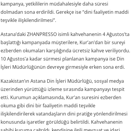
kampanya, yetkililerin müdahalesiyle daha süresi
dolmadan sona erdirildi. Gerekçe ise “dini faaliyetin maddi
teşvikle ilişkilendirilmesi”.
Astana’daki ZHANPRESSO isimli kahvehanenin 4 Ağustos’ta
başlattığı kampanyada müşterilere, Kur’an’dan bir sureyi
ezberden okumaları karşılığında ücretsiz kahve veriliyordu.
10 Ağustos’a kadar sürmesi planlanan kampanya ise Din
İşleri Müdürlüğünün devreye girmesiyle erken sona erdi.
Kazakistan’ın Astana Din İşleri Müdürlüğü, sosyal medya
üzerinden yürüttüğü izleme sırasında kampanyayı tespit
etti. Kurumun açıklamasında, Kur’an suresini ezberden
okuma gibi dini bir faaliyetin maddi teşvikle
ilişkilendirilerek vatandaşların dini pratiğe yönlendirilmesi
konusunda işaretler görüldüğü belirtildi. Kahvehanenin
sahibi kuruma çağrıldı, kendisine ilgili mevzuat ve idari