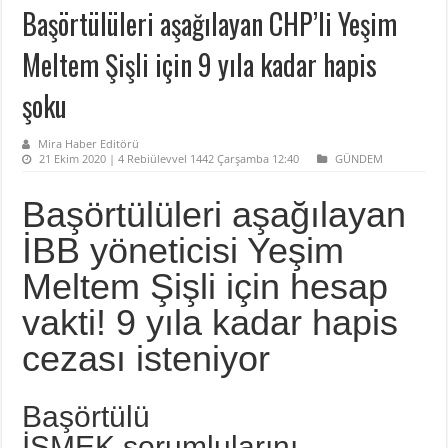
Başörtülüleri aşağılayan CHP’li Yeşim
Meltem Şişli için 9 yıla kadar hapis
şoku
Mira Haber Editörü
21 Ekim 2020 | 4 Rebiülevvel 1442 Çarşamba 12:40
GÜNDEM
Başörtülüleri aşağılayan
İBB yöneticisi Yeşim
Meltem Şişli için hesap
vakti! 9 yıla kadar hapis
cezası isteniyor
Başörtülü
İSMEK sorumlularını