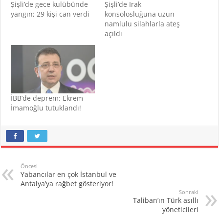
Şişli’de gece kulübünde
Şişli’de Irak
yangın; 29 kişi can verdi
konsolosluğuna uzun
namlulu silahlarla ateş
açıldı
İBB’de deprem: Ekrem
İmamoğlu tutuklandı!
Öncesi
Yabancılar en çok İstanbul ve
Antalya’ya rağbet gösteriyor!
Sonraki
Taliban’ın Türk asıllı
yöneticileri