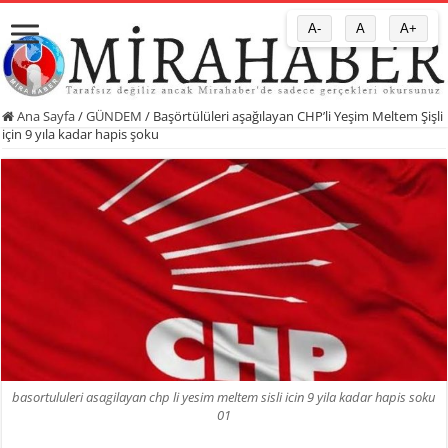
A-
A
A+
Ana Sayfa
/
GÜNDEM
/
Başörtülüleri aşağılayan CHP’li Yeşim Meltem Şişli
için 9 yıla kadar hapis şoku
basortululeri asagilayan chp li yesim meltem sisli icin 9 yila kadar hapis soku
01