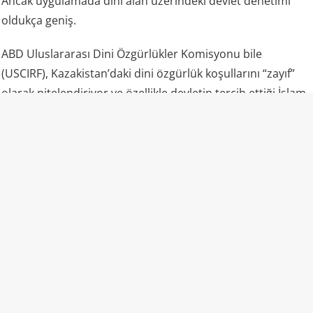
Ancak uygulamada dini alan üzerindeki devlet denetimi
oldukça geniş.
ABD Uluslararası Dini Özgürlükler Komisyonu bile
(USCIRF), Kazakistan’daki dini özgürlük koşullarını “zayıf”
olarak nitelendiriyor ve özellikle devletin tercih ettiği İslam
yorumunun dışında kalan Müslümanların ciddi baskılarla
karşılaşabildiğini belirtiyor. Kuruma göre makamlar,
muğlak ve ağır hükümler içeren din ve aşırılık yasalarını
barışçıl dini faaliyetlere karşı dahi uygulayabiliyor.
Sıradan bir tutum ve teşvik etkinliğini dahi devlet
güvenliğine bir tehdit gibi gören bu zihniyet, toplumsal
vicdanda derin bir yara açtı. Resmi makamların masum bir
kahve ikramını bu derece sert yaptırımlarla engellemesi,
ülkede dini özgürlüklerin ne denli baskı ve gözetim altında
olduğunu bir kez daha kanıtladı.