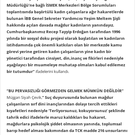
Müdürlüğü’ne bağlı İSMEK Merkezleri Bölge Sorumluları
toplantısında başörtülü kadın çalışanlara ağır hakaretlerde
bulunan İBB Genel Sekreter Yardımcısı Yeşim Meltem Şişli
hakkında açılan davada mağdur kadınların yanındayız.
Cumhurbaşkanımız Recep Tayyip Erdoğan tarafından 1996
yılında bir sosyal doku projesi olarak başlatılan ve kadınların
istihdamında çok önemli katkıları olan bir merkezde kamu
görevi yerine getiren kadın çalışanların yine kadın bir
yönetici tarafından cinsiyet, din,inanç ve fikirleri nedeniyle
aşağılayıcı bir muameleye muhatap olmaları kabul edilemez
bir tutumdur”
ifadelerini kullandı.
“BU PERVASIZLIĞI GÖRMEZDEN GELMEK MÜMKÜN DEĞİLDİR”
Müjgan Siyah Çevik,
” Suç duyurusunda bulunan mağdur
çalışanların sırf dini inançlarından dolayı tercih ettikleri
kıyafetleri nedeniyle ‘Terliyorsunuz, kokuyorsunuz’ şeklinde
tahrik edici ifadelerle maruz kaldıkları bu hakaret,
mağdurlara psikolojik şiddet olmasının yanında, toplumsal
barışı hedef alması bakımından da TCK madde 216 unsurlarını