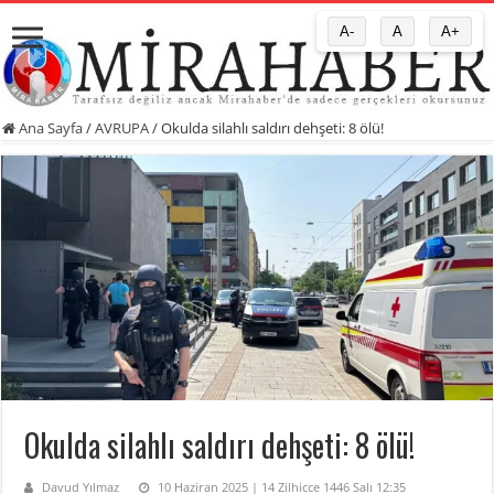
A-
A
A+
Ana Sayfa
/
AVRUPA
/
Okulda silahlı saldırı dehşeti: 8 ölü!
Okulda silahlı saldırı dehşeti: 8 ölü!
Davud Yılmaz
10 Haziran 2025 | 14 Zilhicce 1446 Salı 12:35