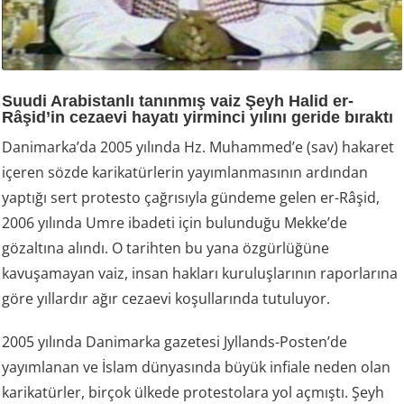
Suudi Arabistanlı tanınmış vaiz Şeyh Halid er-
Râşid’in cezaevi hayatı yirminci yılını geride bıraktı
Danimarka’da 2005 yılında Hz. Muhammed’e (sav) hakaret
içeren sözde karikatürlerin yayımlanmasının ardından
yaptığı sert protesto çağrısıyla gündeme gelen er-Râşid,
2006 yılında Umre ibadeti için bulunduğu Mekke’de
gözaltına alındı. O tarihten bu yana özgürlüğüne
kavuşamayan vaiz, insan hakları kuruluşlarının raporlarına
göre yıllardır ağır cezaevi koşullarında tutuluyor.
2005 yılında Danimarka gazetesi Jyllands-Posten’de
yayımlanan ve İslam dünyasında büyük infiale neden olan
karikatürler, birçok ülkede protestolara yol açmıştı. Şeyh