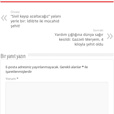
Öncesi
“Sivil kayıp azaltacağız” yalanı
yerle bir: İdlib’te iki mücahid
şehit!
Sonraki
Yardım çığlığına dünya sağır
kesildi: Gazzeli Meryem, 4
kiloyla şehit oldu
Bir yanıt yazın
E-posta adresiniz yayınlanmayacak.
Gerekli alanlar
*
ile
işaretlenmişlerdir
Yorum
*