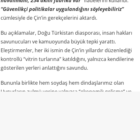
havalimanı, 254 akıllı fabrika var”
ifadelerini kullandı.
“Güvenlikçi politikalar uygulandığını söyleyebiliriz”
cümlesiyle de Çin’in gerekçelerini aktardı.
Bu açıklamalar, Doğu Türkistan diasporası, insan hakları
savunucuları ve kamuoyunda büyük tepki yarattı.
Eleştirmenler, her iki ismin de Çin’in yıllardır düzenlediği
kontrollü “vitrin turlarına” katıldığını, yalnızca kendilerine
gösterilen yerleri anlattığını savundu.
Bununla birlikte hem soydaş hem dindaşlarımız olan
Uygurların zulmü yerine yalnızca “ekonomik gelişme” ve
“fabrikalar” gündemde oldu.
“Camiler ibadete açık” propagandasının gerçek yüzü
Uluslararası raporlar ve uydu analizleri, lanse edilenden
farklı bir tablo çiziyor: Bölgedeki camilerin büyük kısmı