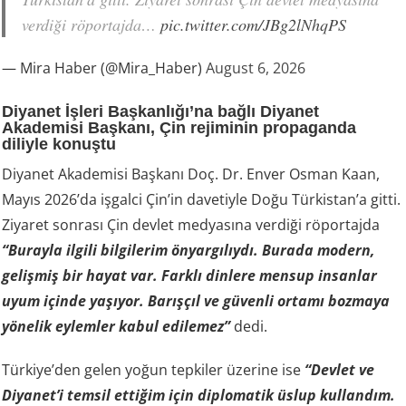
verdiği röportajda…
pic.twitter.com/JBg2lNhqPS
— Mira Haber (@Mira_Haber)
August 6, 2026
Diyanet İşleri Başkanlığı’na bağlı Diyanet
Akademisi Başkanı, Çin rejiminin propaganda
diliyle konuştu
Diyanet Akademisi Başkanı Doç. Dr. Enver Osman Kaan,
Mayıs 2026’da işgalci Çin’in davetiyle Doğu Türkistan’a gitti.
Ziyaret sonrası Çin devlet medyasına verdiği röportajda
“Burayla ilgili bilgilerim önyargılıydı. Burada modern,
gelişmiş bir hayat var. Farklı dinlere mensup insanlar
uyum içinde yaşıyor. Barışçıl ve güvenli ortamı bozmaya
yönelik eylemler kabul edilemez”
dedi.
Türkiye’den gelen yoğun tepkiler üzerine ise
“Devlet ve
Diyanet’i temsil ettiğim için diplomatik üslup kullandım.