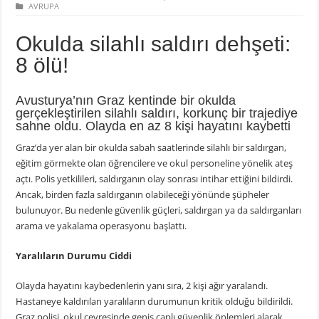
AVRUPA
Okulda silahlı saldırı dehşeti:
8 ölü!
Avusturya’nın Graz kentinde bir okulda
gerçekleştirilen silahlı saldırı, korkunç bir trajediye
sahne oldu. Olayda en az 8 kişi hayatını kaybetti
Graz’da yer alan bir okulda sabah saatlerinde silahlı bir saldırgan,
eğitim görmekte olan öğrencilere ve okul personeline yönelik ateş
açtı. Polis yetkilileri, saldırganın olay sonrası intihar ettiğini bildirdi.
Ancak, birden fazla saldırganın olabileceği yönünde şüpheler
bulunuyor. Bu nedenle güvenlik güçleri, saldırgan ya da saldırganları
arama ve yakalama operasyonu başlattı.
Yaralıların Durumu Ciddi
Olayda hayatını kaybedenlerin yanı sıra, 2 kişi ağır yaralandı.
Hastaneye kaldırılan yaralıların durumunun kritik olduğu bildirildi.
Graz polisi, okul çevresinde geniş çaplı güvenlik önlemleri alarak,