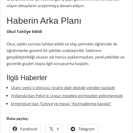
olayın detaylarını araştırmaya devam ediyor.
Haberin Arka Planı
Okul Tahliye Edildi
Okul, saldırı sonrası tahliye edildi ve olay yerinden öğrenciler ile
öğretmenler güvenli bir şekilde uzaklaştırıldı. Saldırının
gerçekleştirildiği okulun adı henüz açıklanmazken, yerel yetkililer ve
güvenlik güçleri olayla ilgili soruşturma başlattı.
İlgili Haberler
Utanç verici U-dönüşü: İsrail'e silah desteği yeniden başladı!
Hollanda'dan Pekin'e: Uygur meselesi görmezden gelinmeyecek
Ermenistan'dan Türkiye'ye mesaj: "Normalleşme kapıda!"
Bunu paylaş:
Facebook
X
Telegram