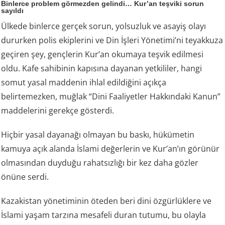
Binlerce problem görmezden gelindi… Kur’an teşviki sorun
sayıldı
Ülkede binlerce gerçek sorun, yolsuzluk ve asayiş olayı
dururken polis ekiplerini ve Din İşleri Yönetimi’ni teyakkuza
geçiren şey, gençlerin Kur’an okumaya teşvik edilmesi
oldu. Kafe sahibinin kapısına dayanan yetkililer, hangi
somut yasal maddenin ihlal edildiğini açıkça
belirtemezken, muğlak “Dini Faaliyetler Hakkındaki Kanun”
maddelerini gerekçe gösterdi.
Hiçbir yasal dayanağı olmayan bu baskı, hükümetin
kamuya açık alanda İslami değerlerin ve Kur’an’ın görünür
olmasından duyduğu rahatsızlığı bir kez daha gözler
önüne serdi.
Kazakistan yönetiminin öteden beri dini özgürlüklere ve
İslami yaşam tarzına mesafeli duran tutumu, bu olayla