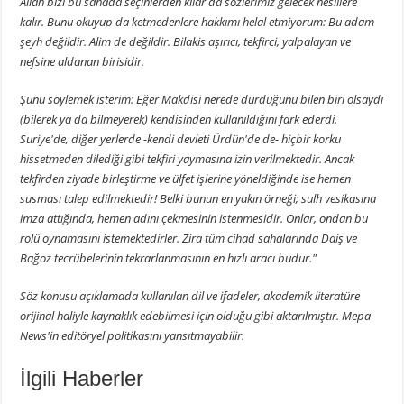
Allah bizi bu sahada seçinlerden kılar da sözlerimiz gelecek nesillere
kalır. Bunu okuyup da ketmedenlere hakkımı helal etmiyorum: Bu adam
şeyh değildir. Alim de değildir. Bilakis aşırıcı, tekfirci, yalpalayan ve
nefsine aldanan birisidir.
Şunu söylemek isterim: Eğer Makdisi nerede durduğunu bilen biri olsaydı
(bilerek ya da bilmeyerek) kendisinden kullanıldığını fark ederdi.
Suriye'de, diğer yerlerde -kendi devleti Ürdün'de de- hiçbir korku
hissetmeden dilediği gibi tekfiri yaymasına izin verilmektedir. Ancak
tekfirden ziyade birleştirme ve ülfet işlerine yöneldiğinde ise hemen
susması talep edilmektedir! Belki bunun en yakın örneği; sulh vesikasına
imza attığında, hemen adını çekmesinin istenmesidir. Onlar, ondan bu
rolü oynamasını istemektedirler. Zira tüm cihad sahalarında Daiş ve
Bağoz tecrübelerinin tekrarlanmasının en hızlı aracı budur."
Söz konusu açıklamada kullanılan dil ve ifadeler, akademik literatüre
orijinal haliyle kaynaklık edebilmesi için olduğu gibi aktarılmıştır. Mepa
News'in editöryel politikasını yansıtmayabilir.
İlgili Haberler