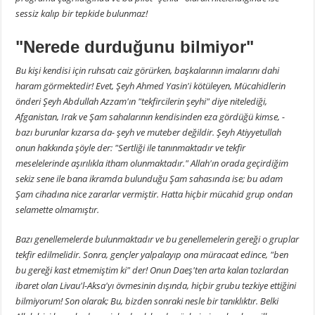
sessiz kalıp bir tepkide bulunmaz!
"Nerede durduğunu bilmiyor"
Bu kişi kendisi için ruhsatı caiz görürken, başkalarının imalarını dahi
haram görmektedir! Evet, Şeyh Ahmed Yasin'i kötüleyen, Mücahidlerin
önderi Şeyh Abdullah Azzam'ın "tekfircilerin şeyhi" diye nitelediği,
Afganistan, Irak ve Şam sahalarının kendisinden eza gördüğü kimse, -
bazı burunlar kızarsa da- şeyh ve muteber değildir. Şeyh Atiyyetullah
onun hakkında şöyle der: "Sertliği ile tanınmaktadır ve tekfir
meselelerinde aşırılıkla itham olunmaktadır." Allah'ın orada geçirdiğim
sekiz sene ile bana ikramda bulunduğu Şam sahasında ise; bu adam
Şam cihadına nice zararlar vermiştir. Hatta hiçbir mücahid grup ondan
selamette olmamıştır.
Bazı genellemelerde bulunmaktadır ve bu genellemelerin gereği o gruplar
tekfir edilmelidir. Sonra, gençler yalpalayıp ona müracaat edince, "ben
bu gereği kast etmemiştim ki" der! Onun Daeş'ten arta kalan tozlardan
ibaret olan Livau'l-Aksa'yı övmesinin dışında, hiçbir grubu tezkiye ettiğini
bilmiyorum! Son olarak; Bu, bizden sonraki nesle bir tanıklıktır. Belki