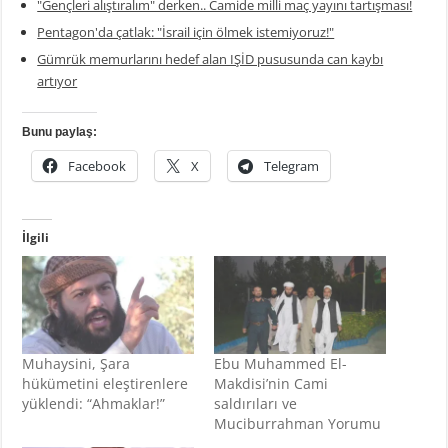
"Gençleri alıştıralım" derken.. Camide milli maç yayını tartışması!
Pentagon'da çatlak: "İsrail için ölmek istemiyoruz!"
Gümrük memurlarını hedef alan IŞİD pususunda can kaybı
artıyor
Bunu paylaş:
Facebook
X
Telegram
İlgili
Muhaysini, Şara
Ebu Muhammed El-
hükümetini eleştirenlere
Makdisi’nin Cami
yüklendi: “Ahmaklar!”
saldırıları ve
Muciburrahman Yorumu