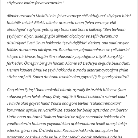
söyleyene kadar fetva vermedim."
Alimler arasında Makdisi'nin 'fetva vermeye ehil olduğunu' söyleyen birisi
bulabilir misin? Bilakis alimler arasında onun 'fetva vermeye ehil
olmadığını' söyleyen yetmiş kişi bulursun! Sonra kalkmış "Ben tevhidin
şeyhiyim" diyor, dilediği gibi alimleri alçaltıyor ve sefih durumuna
düşürüyor! Evet! Onun hakkında "şeyh değildir" derken, ona saldırmıyor
bilâkis durumunu niteliyorum. Bu adamın yalpalamalarını ve çelişkilerini
izleyen bir kimse, bugün ilim sahasında yaşadığımız büyük karışıklığı
fark eder. Örneğin; bir gün hocam Allame ed Dedu'ya övgüde bulundum.
Hemen küplere bindi ve şeyh hakkında burada aktaramayacağım çirkin
sözler sarf etti. Sonra da bunu tevhide olan gayreti (!) ile gerekçelendirdi.
Gerçekten ilginç! Buna mukabil olarak, aşırılığı ile tevhidi bölen ve Şam
sahasını yıkan helak olmuş Daiş müftüsü Benali hakkında rahmet okur!
Tevhide olan gayret hani? Yoksa ona göre tevhid "sulandırılmaktan"
korunmalı; aşırılık ve Haricilik ise, sadece bir bakış açısından mı ibaret?
Hatta onun mubarek Taliban hareketi ve diğer cemaatler hakkında da
yanıltmalarda bulunup yayınladıkları açıklamalarını tenkit amaçlı takip
ederken görürsün. Ürdünlü pilot Kesasibe hakkında konuşulan bir
programa çağrıldığında ve bu pilot "şehid" olarak nitelendiğinde ise