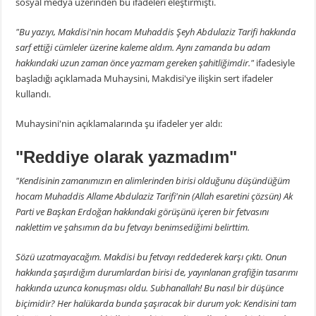
sosyal medya üzerinden bu ifadeleri eleştirmişti.
"Bu yazıyı, Makdisi'nin hocam Muhaddis Şeyh Abdulaziz Tarifi hakkında
sarf ettiği cümleler üzerine kaleme aldım. Aynı zamanda bu adam
hakkındaki uzun zaman önce yazmam gereken şahitliğimdir."
ifadesiyle
başladığı açıklamada Muhaysini, Makdisi'ye ilişkin sert ifadeler
kullandı.
Muhaysini'nin açıklamalarında şu ifadeler yer aldı:
"Reddiye olarak yazmadım"
"Kendisinin zamanımızın en alimlerinden birisi olduğunu düşündüğüm
hocam Muhaddis Allame Abdulaziz Tarifi'nin (Allah esaretini çözsün) Ak
Parti ve Başkan Erdoğan hakkındaki görüşünü içeren bir fetvasını
naklettim ve şahsımın da bu fetvayı benimsediğimi belirttim.
Sözü uzatmayacağım. Makdisi bu fetvayı reddederek karşı çıktı. Onun
hakkında şaşırdığım durumlardan birisi de, yayınlanan grafiğin tasarımı
hakkında uzunca konuşması oldu. Subhanallah! Bu nasıl bir düşünce
biçimidir? Her halükarda bunda şaşıracak bir durum yok: Kendisini tam