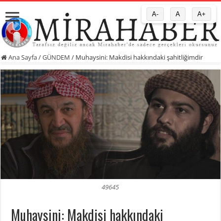
A-
A
A+
Ana Sayfa
/
GÜNDEM
/
Muhaysini: Makdisi hakkındaki şahitliğimdir
49645
Muhaysini: Makdisi hakkındaki