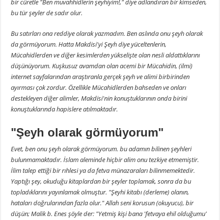
bir cüretle "Ben muvahhidlerin şeyhiyim!," diye adlandıran bir kimseden,
bu tür şeyler de sadır olur.
Bu satırları ona reddiye olarak yazmadım. Ben aslında onu şeyh olarak
da görmüyorum. Hatta Makdisi'yi Şeyh diye yüceltenlerin,
Mücahidlerden ve diğer kesimlerden yükselişte olan nesli aldattıklarını
düşünüyorum. Kuşkusuz avamdan olan acemi bir Mücahidin, (ilmi)
internet sayfalarından araştıranla gerçek şeyh ve alimi birbirinden
ayırması çok zordur. Özellikle Mücahidlerden bahseden ve onları
destekleyen diğer alimler, Makdisi'nin konuştuklarının onda birini
konuştuklarında hapislere atılmaktadır.
"Şeyh olarak görmüyorum"
Evet, ben onu şeyh olarak görmüyorum. bu adamın bilinen şeyhleri
bulunmamaktadır. İslam aleminde hiçbir alim onu tezkiye etmemiştir.
İlim talep ettiği bir rıhlesi ya da fetva münazaraları bilinmemektedir.
Yaptığı şey, okuduğu kitaplardan bir şeyler toplamak, sonra da bu
topladıklarını yayınlamak olmuştur. "Şeyhi kitabı (derleme) olanın,
hataları doğrularından fazla olur." Allah seni korusun (okuyucu), bir
düşün; Malik b. Enes şöyle der: "Yetmiş kişi bana 'fetvaya ehil olduğumu'