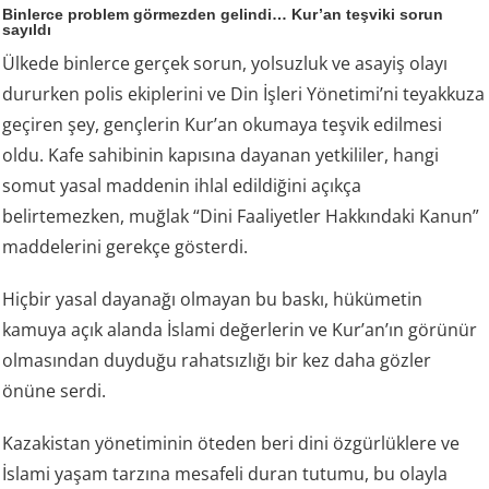
Binlerce problem görmezden gelindi… Kur’an teşviki sorun
sayıldı
Ülkede binlerce gerçek sorun, yolsuzluk ve asayiş olayı
dururken polis ekiplerini ve Din İşleri Yönetimi’ni teyakkuza
geçiren şey, gençlerin Kur’an okumaya teşvik edilmesi
oldu. Kafe sahibinin kapısına dayanan yetkililer, hangi
somut yasal maddenin ihlal edildiğini açıkça
belirtemezken, muğlak “Dini Faaliyetler Hakkındaki Kanun”
maddelerini gerekçe gösterdi.
Hiçbir yasal dayanağı olmayan bu baskı, hükümetin
kamuya açık alanda İslami değerlerin ve Kur’an’ın görünür
olmasından duyduğu rahatsızlığı bir kez daha gözler
önüne serdi.
Kazakistan yönetiminin öteden beri dini özgürlüklere ve
İslami yaşam tarzına mesafeli duran tutumu, bu olayla