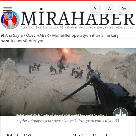
A-
A
A+
Ana Sayfa
/
ÖZEL HABER
/
Muhalifler operasyon ihtimaline karşı
hazırlıklarını sürdürüyor
cephe vataniyye yeni savascilar yetistirmeye devam ediyor 03