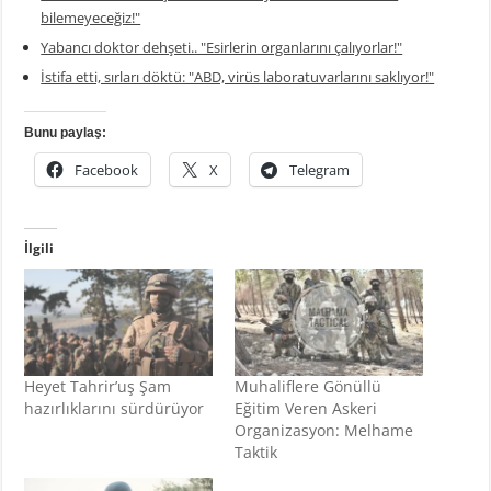
bilemeyeceğiz!"
Yabancı doktor dehşeti.. "Esirlerin organlarını çalıyorlar!"
İstifa etti, sırları döktü: "ABD, virüs laboratuvarlarını saklıyor!"
Bunu paylaş:
Facebook
X
Telegram
İlgili
Heyet Tahrir’uş Şam
Muhaliflere Gönüllü
hazırlıklarını sürdürüyor
Eğitim Veren Askeri
Organizasyon: Melhame
Taktik