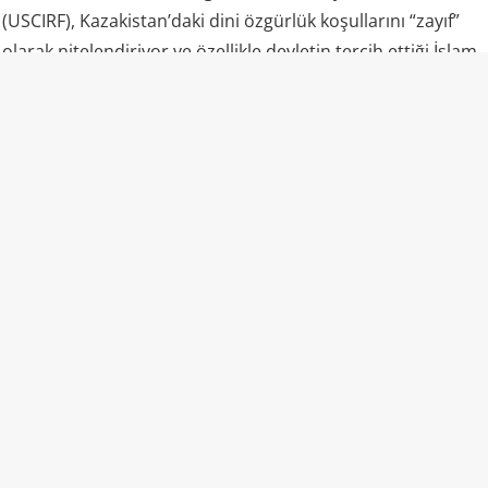
(USCIRF), Kazakistan’daki dini özgürlük koşullarını “zayıf”
olarak nitelendiriyor ve özellikle devletin tercih ettiği İslam
yorumunun dışında kalan Müslümanların ciddi baskılarla
karşılaşabildiğini belirtiyor. Kuruma göre makamlar,
muğlak ve ağır hükümler içeren din ve aşırılık yasalarını
barışçıl dini faaliyetlere karşı dahi uygulayabiliyor.
Sıradan bir tutum ve teşvik etkinliğini dahi devlet
güvenliğine bir tehdit gibi gören bu zihniyet, toplumsal
vicdanda derin bir yara açtı. Resmi makamların masum bir
kahve ikramını bu derece sert yaptırımlarla engellemesi,
ülkede dini özgürlüklerin ne denli baskı ve gözetim altında
olduğunu bir kez daha kanıtladı.
Kaynak: Mira Haber
💬 Yorumları göster / Yorum yap