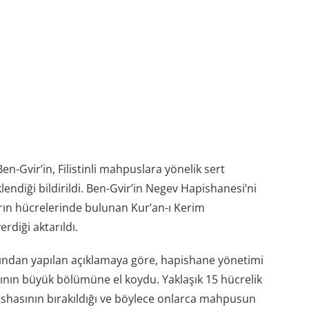
en-Gvir’in, Filistinli mahpuslara yönelik sert
endiği bildirildi. Ben-Gvir’in Negev Hapishanesi’ni
ların hücrelerinde bulunan Kur’an-ı Kerim
rdiği aktarıldı.
afından yapılan açıklamaya göre, hapishane yönetimi
nın büyük bölümüne el koydu. Yaklaşık 15 hücrelik
üshasının bırakıldığı ve böylece onlarca mahpusun