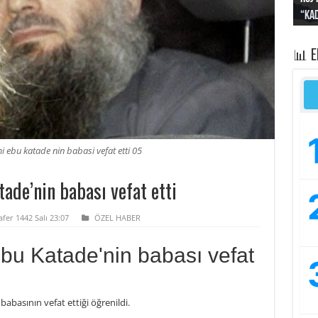
“Kad
Irak
yapt
kayı
bası
📊 
i ebu katade nin babasi vefat etti 05
ade’nin babası vefat etti
fer 1442 Salı 23:07
ÖZEL HABER
Ebu Katade'nin babası vefat
 babasının vefat ettiği öğrenildi.