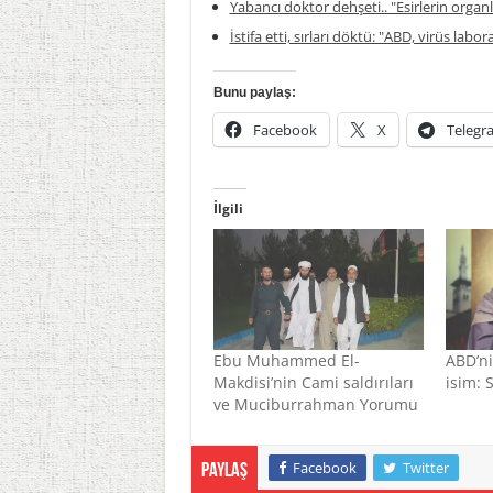
Yabancı doktor dehşeti.. "Esirlerin organla
İstifa etti, sırları döktü: "ABD, virüs labor
Bunu paylaş:
Facebook
X
Telegr
İlgili
Ebu Muhammed El-
ABD’ni
Makdisi’nin Cami saldırıları
isim: 
ve Muciburrahman Yorumu
Facebook
Twitter
Paylaş