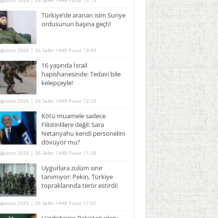
Ağustos 2026 | 26 Safer 1448 Pazar 15:13
Türkiye’de aranan isim Suriye
ordusunun başına geçti!
Ağustos 2026 | 26 Safer 1448 Pazar 13:00
16 yaşında İsrail
hapishanesinde: Tedavi bile
kelepçeyle!
Ağustos 2026 | 26 Safer 1448 Pazar 12:29
Kötü muamele sadece
Filistinlilere değil: Sara
Netanyahu kendi personelini
dövüyor mu?
Ağustos 2026 | 26 Safer 1448 Pazar 11:58
Uygurlara zulüm sınır
tanımıyor: Pekin, Türkiye
topraklarında terör estirdi!
Ağustos 2026 | 26 Safer 1448 Pazar 11:02
Hindistan’ın Pakistan planı