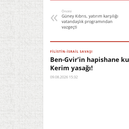
Öncesi
Güney Kıbrıs, yatırım karşılığı
vatandaşlık programından
vazgeçti
FİLİSTİN-İSRAİL SAVAŞI
Ben-Gvir’in hapishane kur
Kerim yasağı!
09.08.2026 15:32