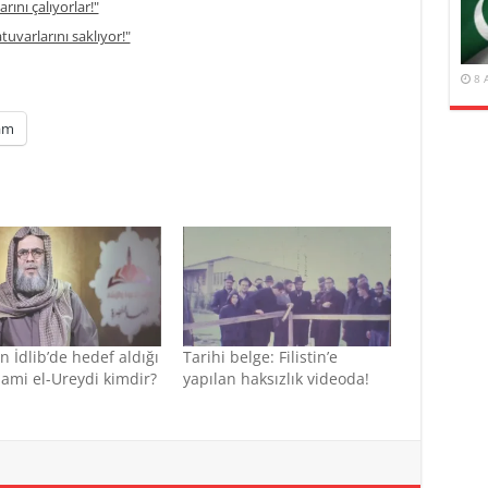
rını çalıyorlar!"
atuvarlarını saklıyor!"
8 
am
n İdlib’de hedef aldığı
Tarihi belge: Filistin’e
Sami el-Ureydi kimdir?
yapılan haksızlık videoda!