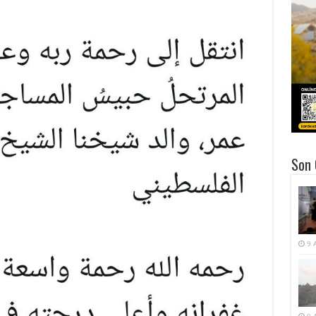
Son 
9 