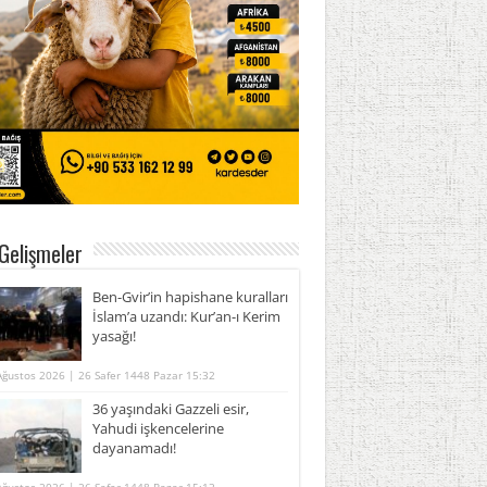
Gelişmeler
Ben-Gvir’in hapishane kuralları
İslam’a uzandı: Kur’an-ı Kerim
yasağı!
Ağustos 2026 | 26 Safer 1448 Pazar 15:32
36 yaşındaki Gazzeli esir,
Yahudi işkencelerine
dayanamadı!