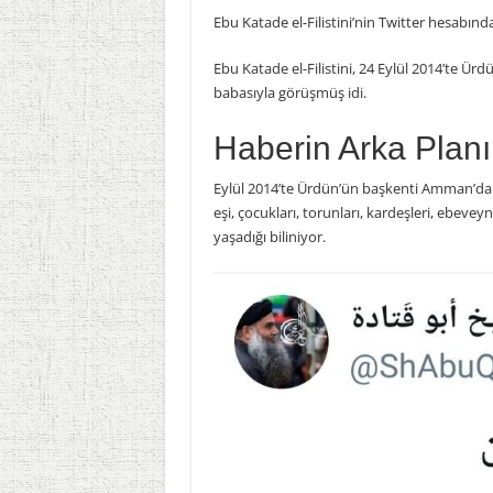
Ebu
Katade
el-Filistini’nin Twitter hesabı
Ebu Katade el-Filistini, 24 Eylül 2014’te Ürd
babasıyla görüşmüş idi.
Haberin Arka Planı
Eylül 2014’te Ürdün’ün başkenti Amman’da
eşi, çocukları, torunları, kardeşleri, ebeve
yaşadığı biliniyor.