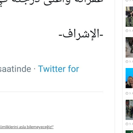
9 
9 
9 
9 
9 
imliklerini asla bilemeyeceğiz!"