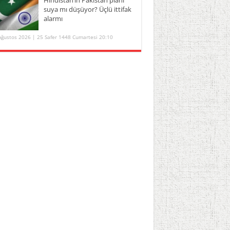
suya mı düşüyor? Üçlü ittifak
alarmı
Ağustos 2026 | 25 Safer 1448 Cumartesi 20:10