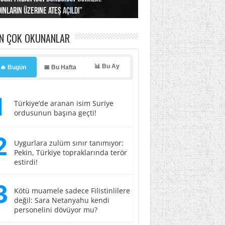
ınların üzerine ateş açıldı”
’a misilleme tehdidi!
ı… İsrail’in “timsah” planına fren!
tlar başladı
ldı, kabus yaşatıldı!
EN ÇOK OKUNANLAR
📊 Bu Ay
🔥 Bugün
📅 Bu Hafta
1
Türkiye’de aranan isim Suriye
ordusunun başına geçti!
2
Uygurlara zulüm sınır tanımıyor:
Pekin, Türkiye topraklarında terör
estirdi!
3
Kötü muamele sadece Filistinlilere
değil: Sara Netanyahu kendi
personelini dövüyor mu?