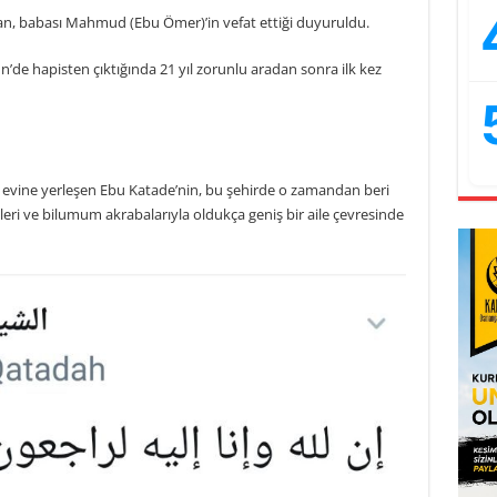
ndan, babası Mahmud (
Ebu
Ömer)’in vefat ettiği duyuruldu.
ün’de hapisten çıktığında 21 yıl zorunlu aradan sonra ilk kez
 evine yerleşen
Ebu
Katade’nin
, bu şehirde o zamandan beri
ynleri ve bilumum akrabalarıyla oldukça geniş bir aile çevresinde