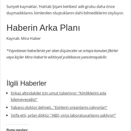
Suriyeli kaynaklar, ‘Hattab Şişani ketibesi’ adlı grubu daha önce
duymadıklarını, kimlerden oluştuklarını dahi bilmediklerini söylüyor.
Haberin Arka Planı
Kaynak: Mira Haber
*Yayınlanan haberlerde yer alan düşünceler ve ortaya konulan fikirler
veya kişiler Mira Haber’in editöryel politikasını yansıtmayabilir.
İlgili Haberler
Enkaz altındakiler için umut tükeniyor: "Kimliklerini asla
bilemeyeceğiz!"
Yabancı doktor dehşeti.. "Esirlerin organlarını çalıyorlar!"
İstifa etti, sırları döktü: "ABD, virüs laboratuvarlarını saklıyor!"
Bunu paylaş: