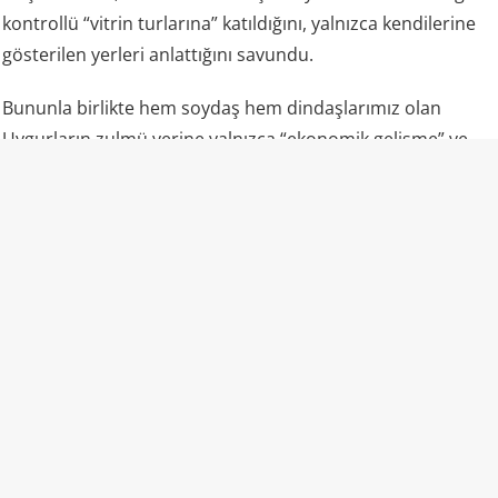
kontrollü “vitrin turlarına” katıldığını, yalnızca kendilerine
gösterilen yerleri anlattığını savundu.
Bununla birlikte hem soydaş hem dindaşlarımız olan
Uygurların zulmü yerine yalnızca “ekonomik gelişme” ve
“fabrikalar” gündemde oldu.
“Camiler ibadete açık” propagandasının gerçek yüzü
Uluslararası raporlar ve uydu analizleri, lanse edilenden
farklı bir tablo çiziyor: Bölgedeki camilerin büyük kısmı
yıkılmış veya hasar görmüş durumda; kalanlar ağır
güvenlik ve kamera kontrolü altında. Ezan dışarıdan
okunmuyor, başörtülü kadınlar sokakta nadiren görülüyor,
gençler camiye alınmıyor, Kur’an eğitimi kısıtlanıyor.
Uygurca resmi kurumlarda ve eğitimde fiilen bastırılıyor,
çocuklar Çince ile büyütülüyor.