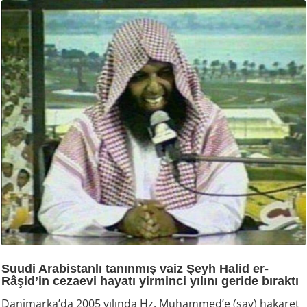
Suudi Arabistanlı tanınmış vaiz Şeyh Halid er-
Râşid’in cezaevi hayatı yirminci yılını geride bıraktı
Danimarka’da 2005 yılında Hz. Muhammed’e (sav) hakaret