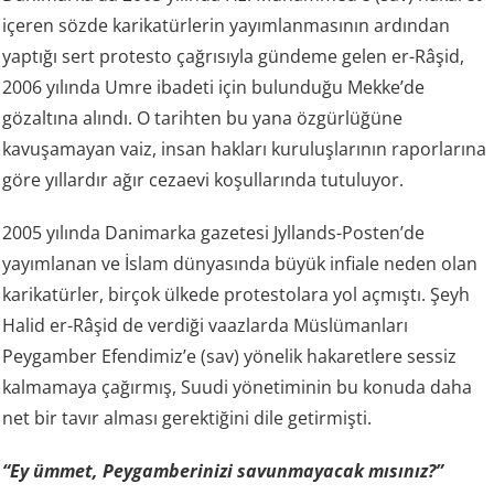
içeren sözde karikatürlerin yayımlanmasının ardından
yaptığı sert protesto çağrısıyla gündeme gelen er-Râşid,
2006 yılında Umre ibadeti için bulunduğu Mekke’de
gözaltına alındı. O tarihten bu yana özgürlüğüne
kavuşamayan vaiz, insan hakları kuruluşlarının raporlarına
göre yıllardır ağır cezaevi koşullarında tutuluyor.
2005 yılında Danimarka gazetesi Jyllands-Posten’de
yayımlanan ve İslam dünyasında büyük infiale neden olan
karikatürler, birçok ülkede protestolara yol açmıştı. Şeyh
Halid er-Râşid de verdiği vaazlarda Müslümanları
Peygamber Efendimiz’e (sav) yönelik hakaretlere sessiz
kalmamaya çağırmış, Suudi yönetiminin bu konuda daha
net bir tavır alması gerektiğini dile getirmişti.
“Ey ümmet, Peygamberinizi savunmayacak mısınız?”