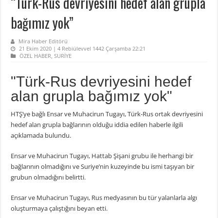
“Türk-Rus devriyesini hedef alan grupla
bağımız yok”
Mira Haber Editörü
21 Ekim 2020 | 4 Rebiülevvel 1442 Çarşamba 22:21
ÖZEL HABER
,
SURİYE
"Türk-Rus devriyesini hedef
alan grupla bağımız yok"
HTŞ’ye bağlı Ensar ve Muhacirun Tugayı, Türk-Rus ortak devriyesini
hedef alan grupla bağlarının olduğu iddia edilen haberle ilgili
açıklamada bulundu.
Ensar ve Muhacirun Tugayı, Hattab Şişani grubu ile herhangi bir
bağlarının olmadığını ve Suriye’nin kuzeyinde bu ismi taşıyan bir
grubun olmadığını belirtti.
Ensar ve Muhacirun Tugayı, Rus medyasının bu tür yalanlarla algı
oluşturmaya çalıştığını beyan etti.