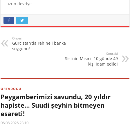
uzun devriye
Öncesi
Gürcistan’da rehineli banka
soygunu!
Sonraki
Sisi’nin Mısır’ı: 10 günde 49
kişi idam edildi
ORTADOĞU
Peygamberimizi savundu, 20 yıldır
hapiste… Suudi şeyhin bitmeyen
esareti!
06.08.2026 23:10