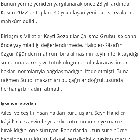
Bunun yerine yeniden yargılanarak önce 23 yıl, ardından
Kasım 2022’de toplam 40 yıla ulaşan yeni hapis cezalarına
mahkûm edildi.
Birleşmiş Milletler Keyfi Gözaltılar Çalışma Grubu ise daha
önce yayımladığı değerlendirmede, Halid er-Râşid’in
özgürlüğünden mahrum bırakılmasının keyfi nitelik taşıdığı
sonucuna varmış ve tutukluluğunun uluslararası insan
hakları normlarıyla bağdaşmadığını ifade etmişti. Buna
rağmen Suudi makamları bu çağrılar doğrultusunda
herhangi bir adım atmadı.
İşkence raporları
Ailesi ve çeşitli insan hakları kuruluşları, Şeyh Halid er-
Râşid’in cezaevinde yıllardır kötü muameleye maruz
bırakıldığını öne sürüyor. Raporlarda uzun süre hücre
hapsinde tutulduğu, fiziksel ve psikolojik baskıya maruz