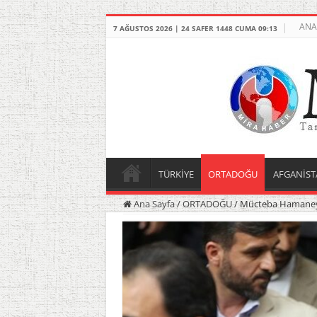
ANA
7 AĞUSTOS 2026 | 24 SAFER 1448 CUMA 09:13
TÜRKİYE
ORTADOĞU
AFGANİST
Ana Sayfa
/
ORTADOĞU
/
Mücteba Hamaney i