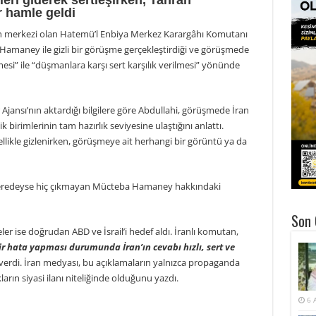
leri giderek sertleşirken, Tahran
r hamle geldi
syon merkezi olan Hatemü’l Enbiya Merkez Karargâhı Komutanı
ba Hamaney ile gizli bir görüşme gerçekleştirdiği ve görüşmede
si” ile “düşmanlara karşı sert karşılık verilmesi” yönünde
r Ajansı’nın aktardığı bilgilere göre Abdullahi, görüşmede İran
birimlerinin tam hazırlık seviyesine ulaştığını anlattı.
llikle gizlenirken, görüşmeye ait herhangi bir görüntü ya da
redeyse hiç çıkmayan Mücteba Hamaney hakkındaki
Son 
ler ise doğrudan ABD ve İsrail’i hedef aldı. İranlı komutan,
 hata yapması durumunda İran’ın cevabı hızlı, sert ve
 verdi. İran medyası, bu açıklamaların yalnızca propaganda
arın siyasi ilanı niteliğinde olduğunu yazdı.
6 