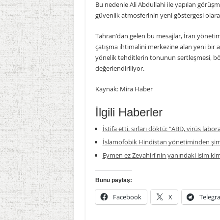
Bu nedenle Ali Abdullahi ile yapılan görüşme
güvenlik atmosferinin yeni göstergesi olar
Tahran’dan gelen bu mesajlar, İran yönetim
çatışma ihtimalini merkezine alan yeni bir 
yönelik tehditlerin tonunun sertleşmesi, böl
değerlendiriliyor.
Kaynak: Mira Haber
İlgili Haberler
İstifa etti, sırları döktü: "ABD, virüs labor
İslamofobik Hindistan yönetiminden şim
Eymen ez Zevahiri'nin yanındaki isim ki
Bunu paylaş:
Facebook
X
Telegr