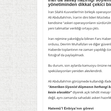
İran’da savaş hazırlığı söylem
yönetiminden dikkat çekici bi
İran Silahlı Kuvvetleri’nin birleşik opera
Ali Abdullahi’nin, İran’ın dini lideri Mücte
kendisine “askeri operasyonların sürdürülme
yeni talimatlar verildiği ortaya çıktı.
İran rejimine yakınlığıyla bilinen Fars Habe
ordusu, Devrim Muhafızları ve diğer güvenlik 
Haberde toplantının ne zaman yapıldığı öze
fotoğraf da paylaşılmadı.
Bu durum, son aylarda kamuoyu önüne ne
spekülasyonları yeniden alevlendirdi.
Ali Abdullahi’nin görüşmede kullandığı ifade
“Amerikan-Siyonist düşmanın herhangi bir
kesin olacaktır”
diyerek açık tehdit mesajı
değil, aynı zamanda sahadaki askeri hazırlıkl
Hatemü’l Enbiya’nın görevi