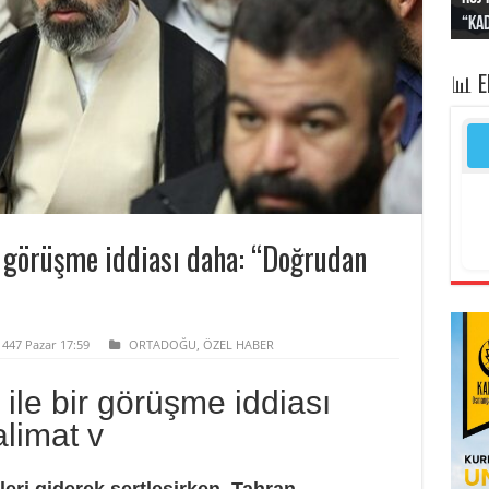
“Kad
Irak
yapt
kayı
bası
📊 
 görüşme iddiası daha: “Doğrudan
1447 Pazar 17:59
ORTADOĞU
,
ÖZEL HABER
le bir görüşme iddiası
limat v