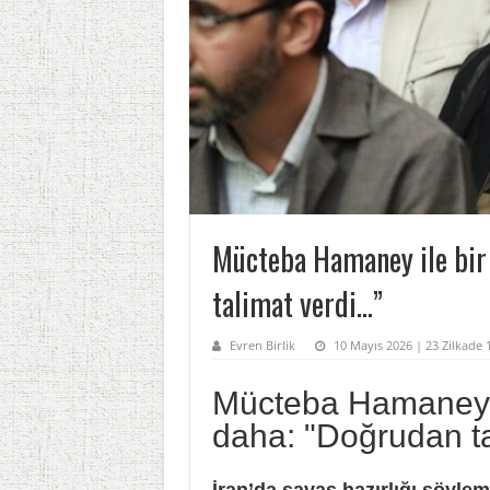
Mücteba Hamaney ile bir
talimat verdi…”
Evren Birlik
10 Mayıs 2026 | 23 Zilkade 
Mücteba Hamaney i
daha: "Doğrudan ta