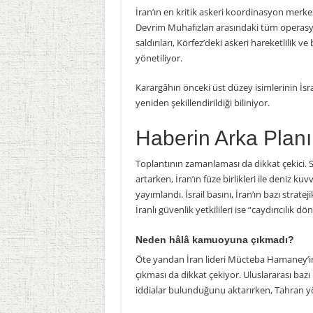
İran’ın en kritik askeri koordinasyon merke
Devrim Muhafızları arasındaki tüm operasyon
saldırıları, Körfez’deki askeri hareketlilik
yönetiliyor.
Karargâhın önceki üst düzey isimlerinin İsr
yeniden şekillendirildiği biliniyor.
Haberin Arka Planı
Toplantının zamanlaması da dikkat çekici. S
artarken, İran’ın füze birlikleri ile deniz ku
yayımlandı. İsrail basını, İran’ın bazı strate
İranlı güvenlik yetkilileri ise “caydırıcılık
Neden hâlâ kamuoyuna çıkmadı?
Öte yandan İran lideri Mücteba Hamaney’in 
çıkması da dikkat çekiyor. Uluslararası bazı 
iddialar bulunduğunu aktarırken, Tahran yö