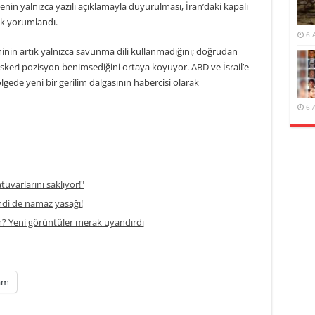
nin yalnızca yazılı açıklamayla duyurulması, İran’daki kapalı
ak yorumlandı.
6 
inin artık yalnızca savunma dili kullanmadığını; doğrudan
askeri pozisyon benimsediğini ortaya koyuyor. ABD ve İsrail’e
gede yeni bir gerilim dalgasının habercisi olarak
6 
atuvarlarını saklıyor!"
di de namaz yasağı!
m? Yeni görüntüler merak uyandırdı
am