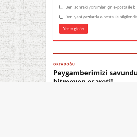
Beni sonraki yorumlar için e-posta ile bil
Beni yeni yazılarda e-posta ile bilgilendir
ORTADOĞU
Peygamberimizi savundu,
bitmeyen esareti!
06.08.2026 23:10