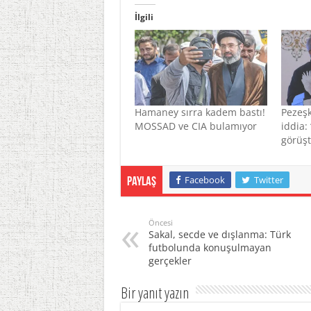
İlgili
Hamaney sırra kadem bastı!
Pezeşk
MOSSAD ve CIA bulamıyor
iddia:
görüş
Facebook
Twitter
Paylaş
Öncesi
Sakal, secde ve dışlanma: Türk
futbolunda konuşulmayan
gerçekler
Bir yanıt yazın