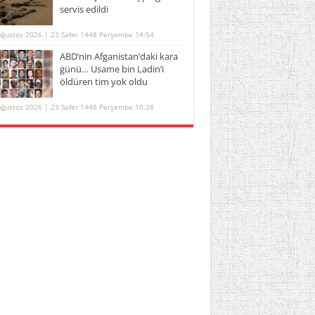
servis edildi
Ağustos 2026 | 23 Safer 1448 Perşembe 14:54
ABD’nin Afganistan’daki kara
günü… Usame bin Ladin’i
öldüren tim yok oldu
Ağustos 2026 | 23 Safer 1448 Perşembe 10:38