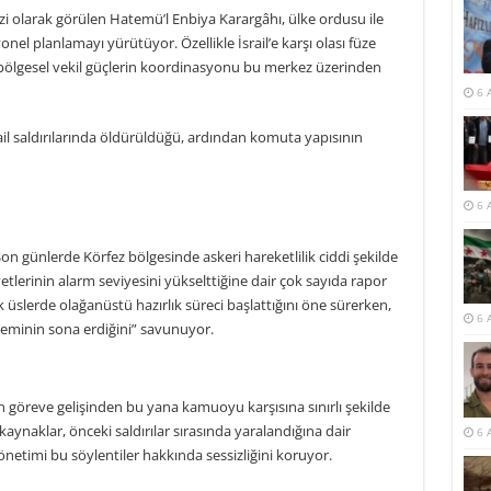
zi olarak görülen Hatemü’l Enbiya Karargâhı, ülke ordusu ile
el planlamayı yürütüyor. Özellikle İsrail’e karşı olası füze
 ve bölgesel vekil güçlerin koordinasyonu bu merkez üzerinden
6 
ail saldırılarında öldürüldüğü, ardından komuta yapısının
6 
on günlerde Körfez bölgesinde askeri hareketlilik ciddi şekilde
vvetlerinin alarm seviyesini yükselttiğine dair çok sayıda rapor
jik üslerde olağanüstü hazırlık süreci başlattığını öne sürerken,
6 
 döneminin sona erdiğini” savunuyor.
göreve gelişinden bu yana kamuoyu karşısına sınırlı şekilde
kaynaklar, önceki saldırılar sırasında yaralandığına dair
6 
netimi bu söylentiler hakkında sessizliğini koruyor.