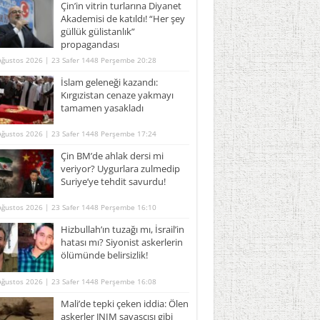
Çin’in vitrin turlarına Diyanet
Akademisi de katıldı! “Her şey
güllük gülistanlık”
propagandası
Ağustos 2026 | 23 Safer 1448 Perşembe 20:28
İslam geleneği kazandı:
Kırgızistan cenaze yakmayı
tamamen yasakladı
Ağustos 2026 | 23 Safer 1448 Perşembe 17:24
Çin BM’de ahlak dersi mi
veriyor? Uygurlara zulmedip
Suriye’ye tehdit savurdu!
Ağustos 2026 | 23 Safer 1448 Perşembe 16:10
Hizbullah’ın tuzağı mı, İsrail’in
hatası mı? Siyonist askerlerin
ölümünde belirsizlik!
Ağustos 2026 | 23 Safer 1448 Perşembe 16:08
Mali’de tepki çeken iddia: Ölen
askerler JNIM savaşçısı gibi