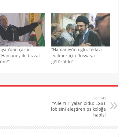
iyan’dan çarpıcı
“Hamaney’in oğlu, tedavi
 “Hamaney ile bizzat
edilmek için Rusya’ya
tüm!”
götürüldü”
Sonraki
“Aile Yılı” yalan oldu: LGBT
lobisini eleştiren psikoloğa
hapis!