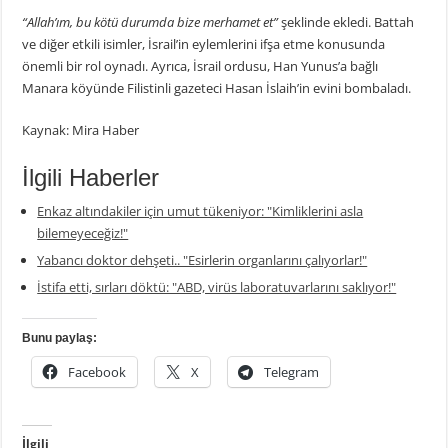
“Allah’ım, bu kötü durumda bize merhamet et”
şeklinde ekledi. Battah
ve diğer etkili isimler, İsrail’in eylemlerini ifşa etme konusunda
önemli bir rol oynadı. Ayrıca, İsrail ordusu, Han Yunus’a bağlı
Manara köyünde Filistinli gazeteci Hasan İslaih’in evini bombaladı.
Kaynak: Mira Haber
İlgili Haberler
Enkaz altındakiler için umut tükeniyor: "Kimliklerini asla
bilemeyeceğiz!"
Yabancı doktor dehşeti.. "Esirlerin organlarını çalıyorlar!"
İstifa etti, sırları döktü: "ABD, virüs laboratuvarlarını saklıyor!"
Bunu paylaş:
Facebook
X
Telegram
İlgili