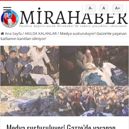
A-
A
A+
Ana Sayfa
/
AKILDA KALANLAR
/
Medya susturuluyor! Gazze’de yaşanan
katliamın kanıtları siliniyor!
Medya susturuluyor! Gazze’de yaşanan