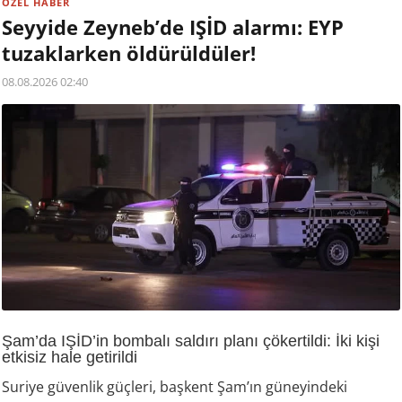
ÖZEL HABER
Seyyide Zeyneb’de IŞİD alarmı: EYP
tuzaklarken öldürüldüler!
08.08.2026 02:40
Şam’da IŞİD’in bombalı saldırı planı çökertildi: İki kişi
etkisiz hale getirildi
Suriye güvenlik güçleri, başkent Şam’ın güneyindeki