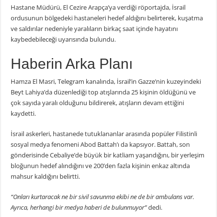
Hastane Müdürü, El Cezire Arapça’ya verdiği röportajda, İsrail
ordusunun bölgedeki hastaneleri hedef aldığını belirterek, kuşatma
ve saldırılar nedeniyle yaralıların birkaç saat içinde hayatını
kaybedebileceği uyarısında bulundu.
Haberin Arka Planı
Hamza El Masri, Telegram kanalında, İsrail’in Gazze’nin kuzeyindeki
Beyt Lahiya’da düzenlediği top atışlarında 25 kişinin öldüğünü ve
çok sayıda yaralı olduğunu bildirerek, atışların devam ettiğini
kaydetti.
İsrail askerleri, hastanede tutuklananlar arasında popüler Filistinli
sosyal medya fenomeni Abod Battah’ı da kapsıyor. Battah, son
gönderisinde Cebaliye’de büyük bir katliam yaşandığını, bir yerleşim
bloğunun hedef alındığını ve 200’den fazla kişinin enkaz altında
mahsur kaldığını belirtti.
“Onları kurtaracak ne bir sivil savunma ekibi ne de bir ambulans var.
Ayrıca, herhangi bir medya haberi de bulunmuyor”
dedi.