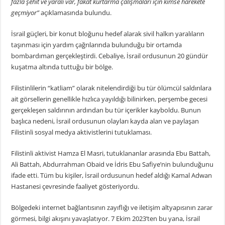
fazla şehit ve yaralı var, fakat kurtarma çalışmaları için kimse harekete
geçmiyor”
açıklamasında bulundu.
İsrail güçleri, bir konut bloğunu hedef alarak sivil halkın yaralıların
taşınması için yardım çağrılarında bulunduğu bir ortamda
bombardıman gerçekleştirdi. Cebaliye, İsrail ordusunun 20 gündür
kuşatma altında tuttuğu bir bölge.
Filistinlilerin “katliam” olarak nitelendirdiği bu tür ölümcül saldırılara
ait görsellerin genellikle hızlıca yayıldığı bilinirken, perşembe gecesi
gerçekleşen saldırının ardından bu tür içerikler kayboldu. Bunun
başlıca nedeni, İsrail ordusunun olayları kayda alan ve paylaşan
Filistinli sosyal medya aktivistlerini tutuklaması.
Filistinli aktivist Hamza El Masri, tutuklananlar arasında Ebu Battah,
Ali Battah, Abdurrahman Obaid ve İdris Ebu Safiye’nin bulunduğunu
ifade etti. Tüm bu kişiler, İsrail ordusunun hedef aldığı Kamal Adwan
Hastanesi çevresinde faaliyet gösteriyordu.
Bölgedeki internet bağlantısının zayıflığı ve iletişim altyapısının zarar
görmesi, bilgi akışını yavaşlatıyor. 7 Ekim 2023’ten bu yana, İsrail