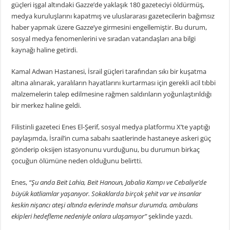
güçleri işgal altındaki Gazze’de yaklaşık 180 gazeteciyi öldürmüş,
medya kuruluşlarını kapatmış ve uluslararası gazetecilerin bağımsız
haber yapmak üzere Gazze’ye girmesini engellemiştir. Bu durum,
sosyal medya fenomenlerini ve sıradan vatandaşları ana bilgi
kaynağı haline getirdi.
Kamal Adwan Hastanesi, İsrail güçleri tarafından sıkı bir kuşatma
altına alınarak, yaralıların hayatlarını kurtarması için gerekli acil tıbbi
malzemelerin talep edilmesine rağmen saldırıların yoğunlaştırıldığı
bir merkez haline geldi.
Filistinli gazeteci Enes El-Şerif, sosyal medya platformu X’te yaptığı
paylaşımda, İsrail’in cuma sabahı saatlerinde hastaneye askeri güç
gönderip oksijen istasyonunu vurduğunu, bu durumun birkaç
çocuğun ölümüne neden olduğunu belirtti.
Enes,
“Şu anda Beit Lahia, Beit Hanoun, Jabalia Kampı ve Cebaliye’de
büyük katliamlar yaşanıyor. Sokaklarda birçok şehit var ve insanlar
keskin nişancı ateşi altında evlerinde mahsur durumda, ambulans
ekipleri hedefleme nedeniyle onlara ulaşamıyor”
şeklinde yazdı.