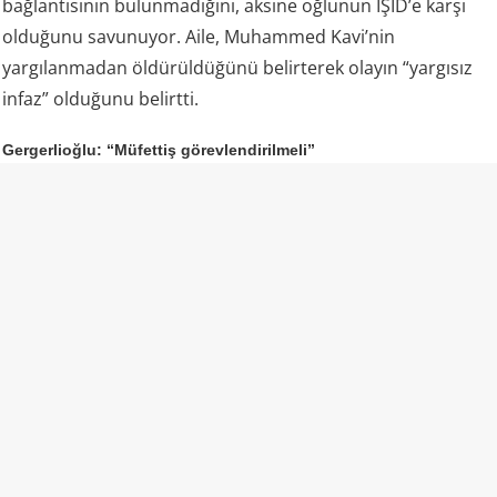
bağlantısının bulunmadığını, aksine oğlunun IŞİD’e karşı
olduğunu savunuyor. Aile, Muhammed Kavi’nin
yargılanmadan öldürüldüğünü belirterek olayın “yargısız
infaz” olduğunu belirtti.
Gergerlioğlu: “Müfettiş görevlendirilmeli”
DEM Parti Kocaeli Milletvekili Ömer Faruk Gergerlioğlu da
aile tarafından dile getirilen iddiaların ardından olayın
bütün yönleriyle araştırılması gerektiğini söyledi.
Gergerlioğlu, resmi makamların açıklamaları ile aile
bireylerinin anlattıkları arasında ciddi çelişkiler
bulunduğunu savunarak İçişleri Bakanlığı’na müfettiş
görevlendirmesi çağrısında bulundu.
Gergerlioğlu, daha önce konuyu İçişleri Bakanı Mustafa
Çiftçi’ye de sorduğunu belirterek, olayın yalnızca mevcut
resmi açıklamalar üzerinden değerlendirilmemesi