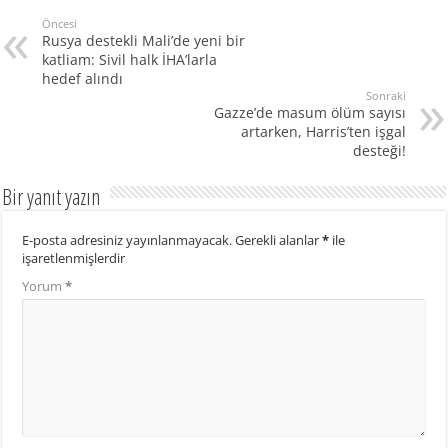
Öncesi
Rusya destekli Mali’de yeni bir
katliam: Sivil halk İHA’larla
hedef alındı
Sonraki
Gazze’de masum ölüm sayısı
artarken, Harris’ten işgal
desteği!
Bir yanıt yazın
E-posta adresiniz yayınlanmayacak.
Gerekli alanlar
*
ile
işaretlenmişlerdir
Yorum
*