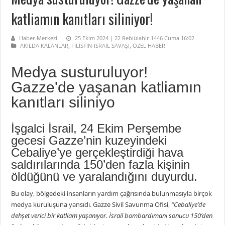
katliamın kanıtları siliniyor!
Haber Merkezi
25 Ekim 2024 | 22 Rebiülahir 1446 Cuma 16:02
AKILDA KALANLAR
,
FİLİSTİN-İSRAİL SAVAŞI
,
ÖZEL HABER
Medya susturuluyor!
Gazze'de yaşanan katliamın
kanıtları siliniyo
İşgalci İsrail, 24 Ekim Perşembe
gecesi Gazze’nin kuzeyindeki
Cebaliye’ye gerçekleştirdiği hava
saldırılarında 150’den fazla kişinin
öldüğünü ve yaralandığını duyurdu.
Bu olay, bölgedeki insanların yardım çağrısında bulunmasıyla birçok
medya kuruluşuna yansıdı. Gazze Sivil Savunma Ofisi,
“Cebaliye’de
dehşet verici bir katliam yaşanıyor. İsrail bombardımanı sonucu 150’den