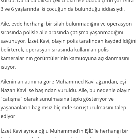
sürdü. Daha da dikkat çekici olan ise odada çiftin yanı sıra
3 ve 6 yaşlarında iki çocuğun da bulunduğu iddiasıydı.
Aile, evde herhangi bir silah bulunmadığını ve operasyon
sırasında polisle aile arasında çatışma yaşanmadığını
savunuyor. İzzet Kavi, olayın polis tarafından kaydedildiğini
belirterek, operasyon sırasında kullanılan polis
kameralarının görüntülerinin kamuoyuna açıklanmasını
istiyor.
Ailenin anlatımına göre Muhammed Kavi ağzından, eşi
Nazan Kavi ise başından vuruldu. Aile, bu nedenle olayın
“çatışma” olarak sunulmasına tepki gösteriyor ve
yaşananların bağımsız biçimde soruşturulmasını talep
ediyor.
İzzet Kavi ayrıca oğlu Muhammed’in IŞİD’le herhangi bir