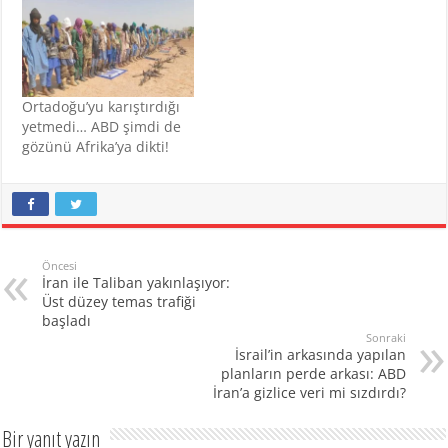
Ortadoğu’yu karıştırdığı
yetmedi… ABD şimdi de
gözünü Afrika’ya dikti!
Öncesi
İran ile Taliban yakınlaşıyor:
Üst düzey temas trafiği
başladı
Sonraki
İsrail’in arkasında yapılan
planların perde arkası: ABD
İran’a gizlice veri mi sızdırdı?
Bir yanıt yazın