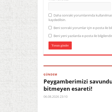
Daha sonraki yorumlarımda kullanılması 
kaydedilsin.
Beni sonraki yorumlar için e-posta ile bil
Beni yeni yazılarda e-posta ile bilgilendir
GÜNDEM
Peygamberimizi savundu,
bitmeyen esareti!
06.08.2026 23:10