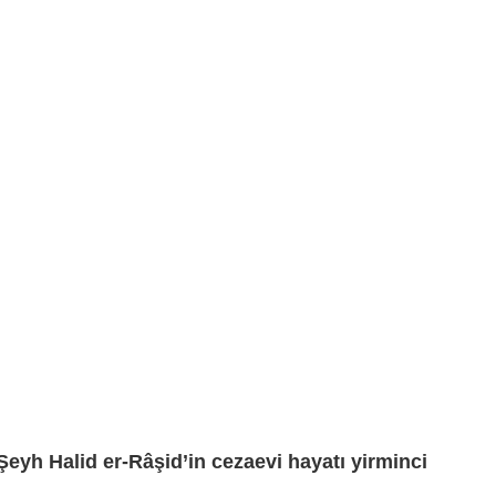
Şeyh Halid er-Râşid’in cezaevi hayatı yirminci