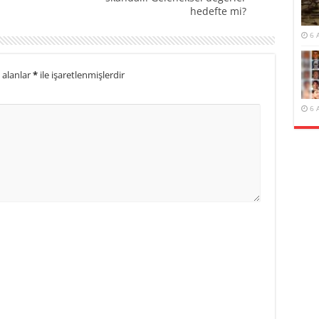
hedefte mi?
6 
 alanlar
*
ile işaretlenmişlerdir
6 