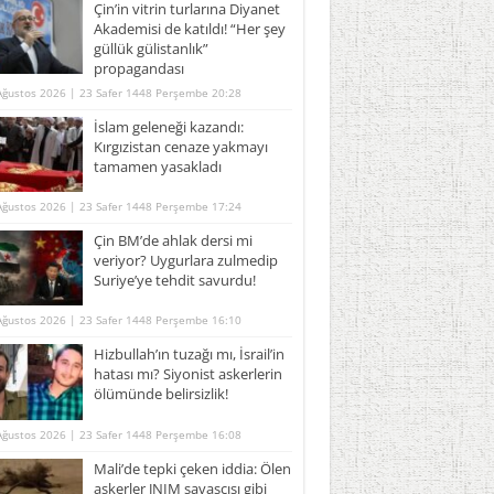
Çin’in vitrin turlarına Diyanet
Akademisi de katıldı! “Her şey
güllük gülistanlık”
propagandası
Ağustos 2026 | 23 Safer 1448 Perşembe 20:28
İslam geleneği kazandı:
Kırgızistan cenaze yakmayı
tamamen yasakladı
Ağustos 2026 | 23 Safer 1448 Perşembe 17:24
Çin BM’de ahlak dersi mi
veriyor? Uygurlara zulmedip
Suriye’ye tehdit savurdu!
Ağustos 2026 | 23 Safer 1448 Perşembe 16:10
Hizbullah’ın tuzağı mı, İsrail’in
hatası mı? Siyonist askerlerin
ölümünde belirsizlik!
Ağustos 2026 | 23 Safer 1448 Perşembe 16:08
Mali’de tepki çeken iddia: Ölen
askerler JNIM savaşçısı gibi