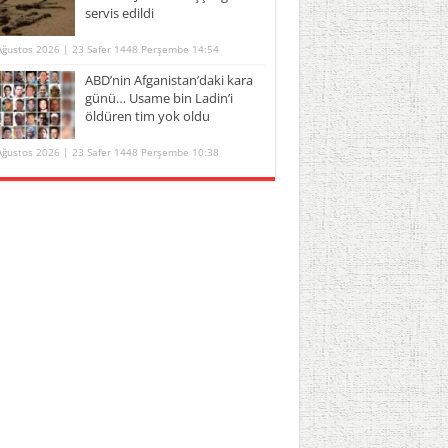
servis edildi
Ağustos 2026 | 23 Safer 1448 Perşembe 14:54
ABD’nin Afganistan’daki kara
günü… Usame bin Ladin’i
öldüren tim yok oldu
Ağustos 2026 | 23 Safer 1448 Perşembe 10:38