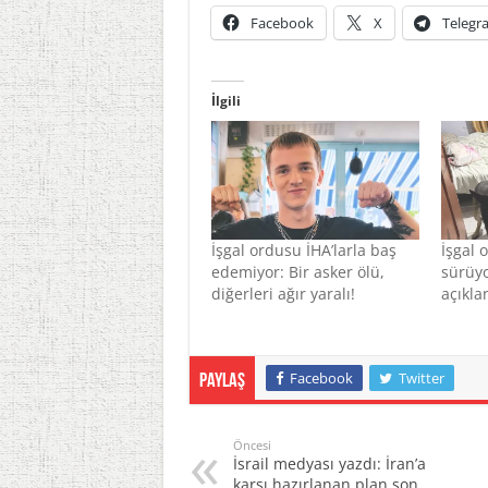
Facebook
X
Telegr
İlgili
İşgal ordusu İHA’larla baş
İşgal 
edemiyor: Bir asker ölü,
sürüyo
diğerleri ağır yaralı!
açıkla
Facebook
Twitter
Paylaş
Öncesi
İsrail medyası yazdı: İran’a
karşı hazırlanan plan son