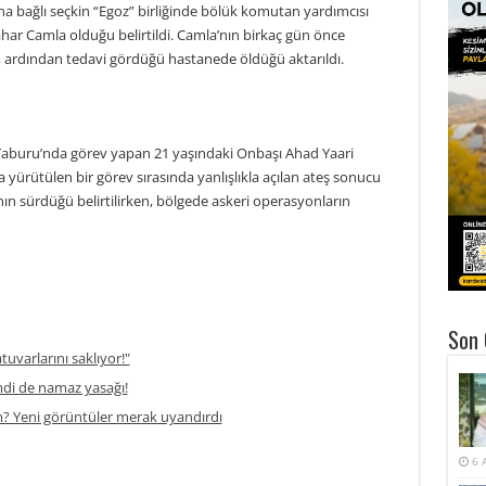
a bağlı seçkin “Egoz” birliğinde bölük komutan yardımcısı
har Camla olduğu belirtildi. Camla’nın birkaç gün önce
ı, ardından tedavi gördüğü hastanede öldüğü aktarıldı.
” Taburu’nda görev yapan 21 yaşındaki Onbaşı Ahad Yaari
a yürütülen bir görev sırasında yanlışlıkla açılan ateş sonucu
anın sürdüğü belirtilirken, bölgede askeri operasyonların
Son 
atuvarlarını saklıyor!"
di de namaz yasağı!
m? Yeni görüntüler merak uyandırdı
6 