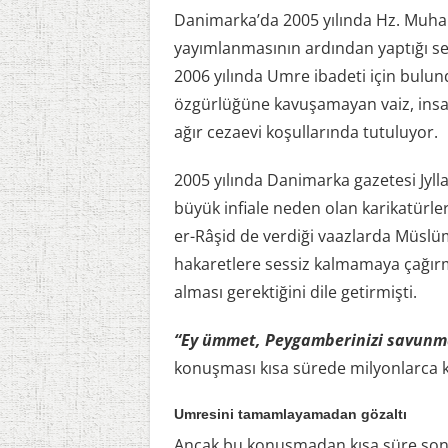
Danimarka’da 2005 yılında Hz. Muham
yayımlanmasının ardından yaptığı se
2006 yılında Umre ibadeti için bulun
özgürlüğüne kavuşamayan vaiz, insan 
ağır cezaevi koşullarında tutuluyor.
2005 yılında Danimarka gazetesi Jyl
büyük infiale neden olan karikatürler
er-Râşid de verdiği vaazlarda Müslü
hakaretlere sessiz kalmamaya çağırm
alması gerektiğini dile getirmişti.
“Ey ümmet, Peygamberinizi savunm
konuşması kısa sürede milyonlarca ki
Umresini tamamlayamadan gözaltı
Ancak bu konuşmadan kısa süre sonr