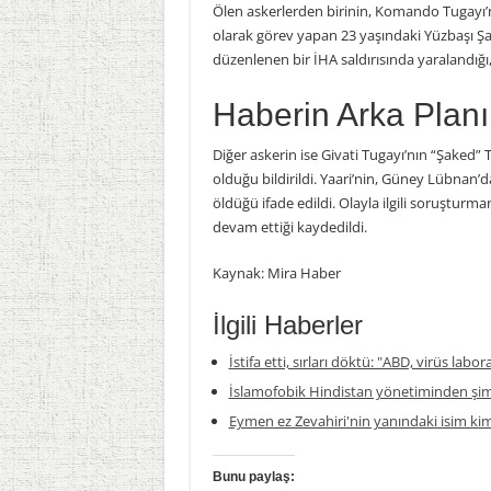
Ölen askerlerden birinin, Komando Tugayı’n
olarak görev yapan 23 yaşındaki Yüzbaşı Şa
düzenlenen bir İHA saldırısında yaralandığ
Haberin Arka Planı
Diğer askerin ise Givati Tugayı’nın “Şaked
olduğu bildirildi. Yaari’nin, Güney Lübnan’d
öldüğü ifade edildi. Olayla ilgili soruşturm
devam ettiği kaydedildi.
Kaynak: Mira Haber
İlgili Haberler
İstifa etti, sırları döktü: "ABD, virüs labor
İslamofobik Hindistan yönetiminden şim
Eymen ez Zevahiri'nin yanındaki isim ki
Bunu paylaş: