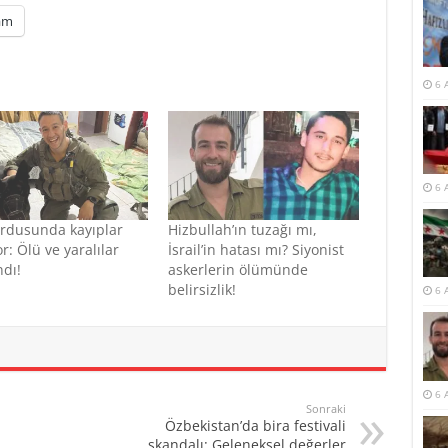
am
6 
6 
ordusunda kayıplar
Hizbullah’ın tuzağı mı,
r: Ölü ve yaralılar
İsrail’in hatası mı? Siyonist
ndı!
askerlerin ölümünde
belirsizlik!
6 
6 
Sonraki
Özbekistan’da bira festivali
skandalı: Geleneksel değerler