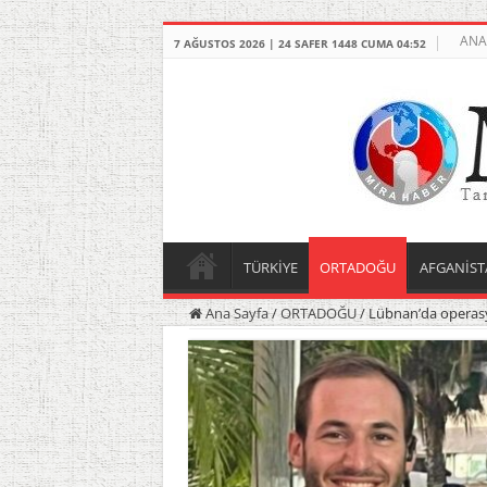
ANA
7 AĞUSTOS 2026 | 24 SAFER 1448 CUMA 04:52
TÜRKİYE
ORTADOĞU
AFGANİST
Ana Sayfa
/
ORTADOĞU
/
Lübnan’da operasyo