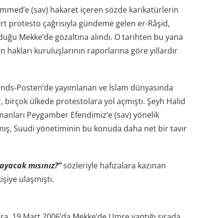
med’e (sav) hakaret içeren sözde karikatürlerin
rt protesto çağrısıyla gündeme gelen er-Râşid,
duğu Mekke’de gözaltına alındı. O tarihten bu yana
hakları kuruluşlarının raporlarına göre yıllardır
lands-Posten’de yayımlanan ve İslam dünyasında
, birçok ülkede protestolara yol açmıştı. Şeyh Halid
manları Peygamber Efendimiz’e (sav) yönelik
ış, Suudi yönetiminin bu konuda daha net bir tavır
ayacak mısınız?”
sözleriyle hafızalara kazınan
şiye ulaşmıştı.
a, 19 Mart 2006’da Mekke’de Umre yaptığı sırada