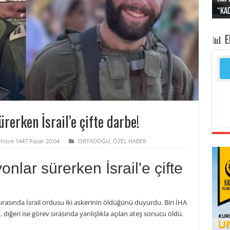
“Kad
Irak
yapt
kayı
bası
📊 
rerken İsrail’e çifte darbe!
lhicce 1447 Pazar 20:04
ORTADOĞU
,
ÖZEL HABER
lar sürerken İsrail'e çifte
sında İsrail ordusu iki askerinin öldüğünü duyurdu. Biri İHA
, diğeri ise görev sırasında yanlışlıkla açılan ateş sonucu öldü.