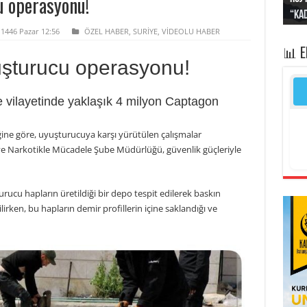
u operasyonu!
“Kad
Irak
yapt
kayı
bası
 1446 Pazar 12:56
ÖZEL HABER
,
SURİYE
,
VİDEOLU HABER
📊 
uşturucu operasyonu!
ye vilayetinde yaklaşık 4 milyon Captagon
ğine göre, uyuşturucuya karşı yürütülen çalışmalar
iye Narkotikle Mücadele Şube Müdürlüğü, güvenlik güçleriyle
ucu hapların üretildiği bir depo tespit edilerek baskın
ilirken, bu hapların demir profillerin içine saklandığı ve