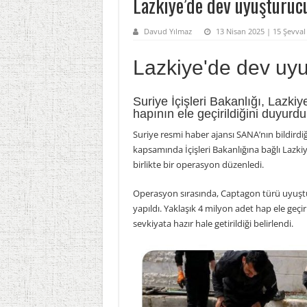
Lazkiye’de dev uyuşturuc
Davud Yılmaz
13 Nisan 2025 | 15 Şevval
Lazkiye'de dev uy
Suriye İçişleri Bakanlığı, Lazki
hapının ele geçirildiğini duyurdu
Suriye resmi haber ajansı SANA’nın bildirdi
kapsamında İçişleri Bakanlığına bağlı Lazk
birlikte bir operasyon düzenledi.
Operasyon sırasında, Captagon türü uyuştur
yapıldı. Yaklaşık 4 milyon adet hap ele geçir
sevkiyata hazır hale getirildiği belirlendi.