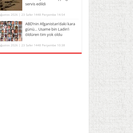
servis edildi
Ağustos 2026 | 23 Safer 1448 Perşembe 14:54
ABD’nin Afganistan’daki kara
günü… Usame bin Ladin’i
öldüren tim yok oldu
Ağustos 2026 | 23 Safer 1448 Perşembe 10:38