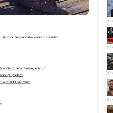
6 
uyuşturucu haplar daha sonra imha edildi.
6 
imliklerini asla bilemeyeceğiz!"
6 
rını çalıyorlar!"
atuvarlarını saklıyor!"
6 
am