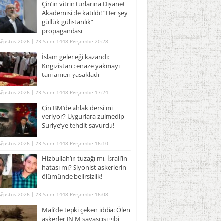
Çin’in vitrin turlarına Diyanet
Akademisi de katıldı! “Her şey
güllük gülistanlık”
propagandası
Ağustos 2026 | 23 Safer 1448 Perşembe 20:28
İslam geleneği kazandı:
Kırgızistan cenaze yakmayı
tamamen yasakladı
Ağustos 2026 | 23 Safer 1448 Perşembe 17:24
Çin BM’de ahlak dersi mi
veriyor? Uygurlara zulmedip
Suriye’ye tehdit savurdu!
Ağustos 2026 | 23 Safer 1448 Perşembe 16:10
Hizbullah’ın tuzağı mı, İsrail’in
hatası mı? Siyonist askerlerin
ölümünde belirsizlik!
Ağustos 2026 | 23 Safer 1448 Perşembe 16:08
Mali’de tepki çeken iddia: Ölen
askerler JNIM savaşçısı gibi