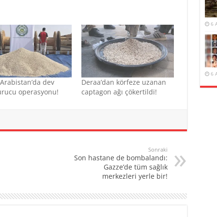
6 
6 
Arabistan’da dev
Deraa’dan körfeze uzanan
urucu operasyonu!
captagon ağı çökertildi!
Sonraki
Son hastane de bombalandı:
Gazze’de tüm sağlık
merkezleri yerle bir!