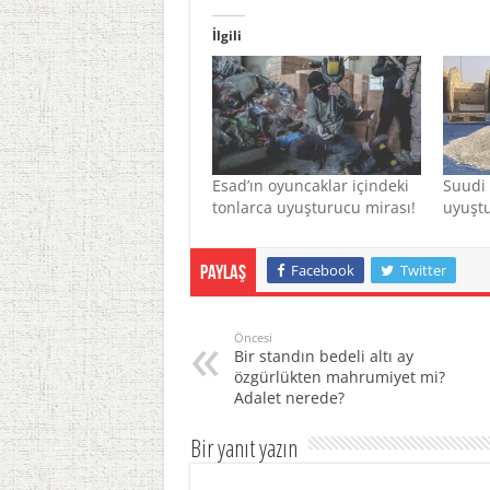
İlgili
Esad’ın oyuncaklar içindeki
Suudi 
tonlarca uyuşturucu mirası!
uyuşt
Facebook
Twitter
Paylaş
Öncesi
Bir standın bedeli altı ay
özgürlükten mahrumiyet mi?
Adalet nerede?
Bir yanıt yazın