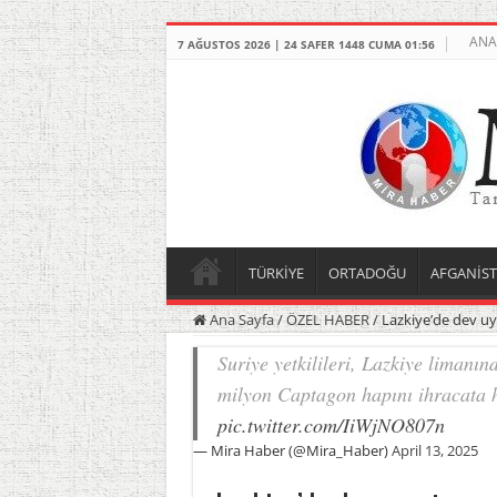
ANA
7 AĞUSTOS 2026 | 24 SAFER 1448 CUMA 01:56
TÜRKİYE
ORTADOĞU
AFGANİS
Ana Sayfa
/
ÖZEL HABER
/
Lazkiye’de dev u
Suriye yetkilileri, Lazkiye limanı
milyon Captagon hapını ihracata ha
pic.twitter.com/IiWjNO807n
— Mira Haber (@Mira_Haber)
April 13, 2025