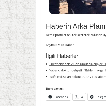
Haberin Arka Planı
Demir profiller tek tek kesilerek bulunan 
Kaynak: Mira Haber
İlgili Haberler
Enkaz altındakiler için umut tükeniyor: "K
Yabancı doktor dehşeti.. "Esirlerin organla
İstifa etti, sırları döktü: "ABD, virüs labor
Bunu paylaş:
Facebook
X
Telegr