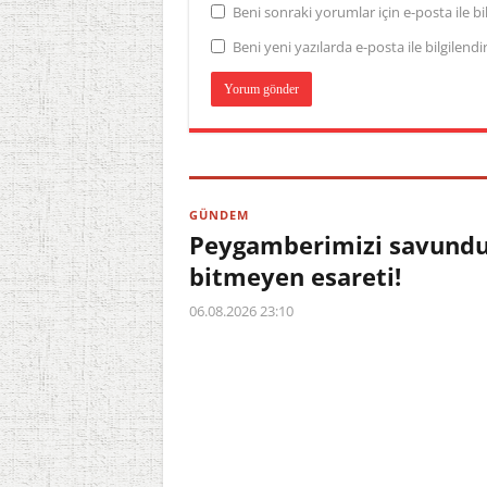
Beni sonraki yorumlar için e-posta ile bil
Beni yeni yazılarda e-posta ile bilgilendir
GÜNDEM
Peygamberimizi savundu,
bitmeyen esareti!
06.08.2026 23:10