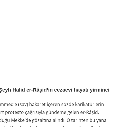
Şeyh Halid er-Râşid’in cezaevi hayatı yirminci
med’e (sav) hakaret içeren sözde karikatürlerin
rt protesto çağrısıyla gündeme gelen er-Râşid,
duğu Mekke’de gözaltına alındı. O tarihten bu yana