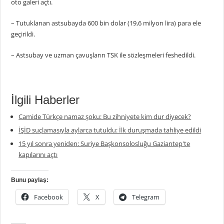
oto galeri açtı.
– Tutuklanan astsubayda 600 bin dolar (19,6 milyon lira) para ele
geçirildi.
– Astsubay ve uzman çavuşların TSK ile sözleşmeleri feshedildi.
İlgili Haberler
Camide Türkçe namaz şoku: Bu zihniyete kim dur diyecek?
İŞİD suçlamasıyla aylarca tutuldu: İlk duruşmada tahliye edildi
15 yıl sonra yeniden: Suriye Başkonsolosluğu Gaziantep'te
kapılarını açtı
Bunu paylaş:
Facebook
X
Telegram