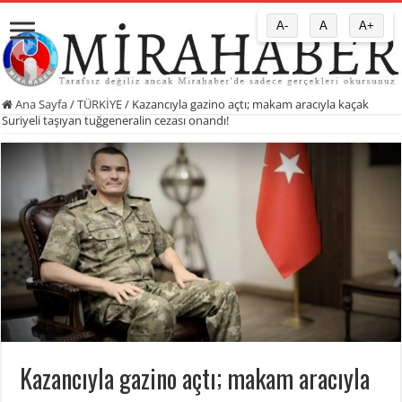
A-
A
A+
Ana Sayfa
/
TÜRKİYE
/
Kazancıyla gazino açtı; makam aracıyla kaçak
Suriyeli taşıyan tuğgeneralin cezası onandı!
Kazancıyla gazino açtı; makam aracıyla