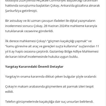
iddiasıyla 2024 yılında Akçakale Cumhuriyet Başsavcılığı tarafından
hakkında soruşturma başlatılan Çokay, Ankara’da gözaltına alınarak
Şanlıurfa’ya getirilmişti.
Bir astsubay ve iki uzman çavuşun ifadeleri ile dijital yazışmaların
incelenmesi sonucu Çokay, 28 Haziran 2024’te mahkeme kararıyla
tutuklanarak cezaevine gönderildi.
İlk derece mahkemesi Çokay’ı “göçmen kaçakçılığı yapmak” ve
“kamu görevine ait araç ve gereçleri suçta kullanma” suçlarından 11
yıl 6 ay hapis cezasına çarptırdı. Gaziantep Bölge Adliye Mahkemesi
de kararı istinaf incelemesinde hukuka uygun buldu.
Yargıtay Kararındaki Önemli Detaylar
Yargıtay’ın onama kararında dikkat çeken bulgular şöyle sıralandı:
Çokay’ın makam arabasında göçmenlere ait parmak izleri tespit
edildi.
Telefon görüşmelerinde kaçakçılığa dair suç unsurları belirlendi.