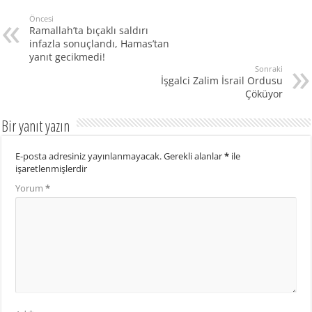
Öncesi
Ramallah’ta bıçaklı saldırı
infazla sonuçlandı, Hamas’tan
yanıt gecikmedi!
Sonraki
İşgalci Zalim İsrail Ordusu
Çöküyor
Bir yanıt yazın
E-posta adresiniz yayınlanmayacak.
Gerekli alanlar
*
ile
işaretlenmişlerdir
Yorum
*