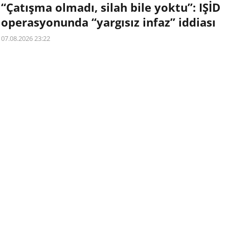
“Çatışma olmadı, silah bile yoktu”: IŞİD
operasyonunda “yargısız infaz” iddiası
07.08.2026 23:22