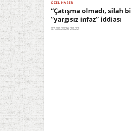
ÖZEL HABER
“Çatışma olmadı, silah b
“yargısız infaz” iddiası
07.08.2026 23:22