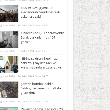
Ağustos 2026 | 24 Safer 1448 Cuma 16:58
Husiler savaşı yeniden
alevlendirdi: Suudi destekli
askerlere saldırı!
Ağustos 2026 | 24 Safer 1448 Cuma 16:42
Onlarca ilde IŞİD operasyonu:
Şafak baskınlarında 104
gözaltı!
Ağustos 2026 | 24 Safer 1448 Cuma 15:04
“Birine saldıran, hepimize
saldırmış sayılır”: ‘Mekke
Anlaşması’nda imzalar atıldı
Ağustos 2026 | 24 Safer 1448 Cuma 14:57
Şam’da bombalı saldırı:
Saldırıyı üstlenen üç haftalık
grup kim?
Ağustos 2026 | 24 Safer 1448 Cuma 11:10
Peygamberimizi savundu, 20