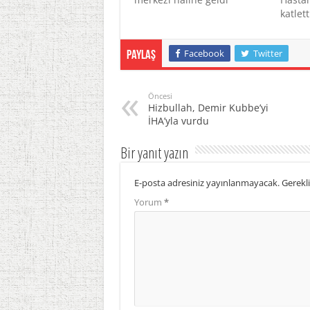
katlett
Facebook
Twitter
Paylaş
Öncesi
Hizbullah, Demir Kubbe’yi
İHA’yla vurdu
Bir yanıt yazın
E-posta adresiniz yayınlanmayacak.
Gerekli
Yorum
*