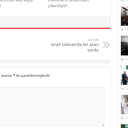
7 
i
çıkarılıyor!
7 
Sonraki
İsrail Lübnan’da bir aracı
vurdu
7 
 alanlar
*
ile işaretlenmişlerdir
7 
7 