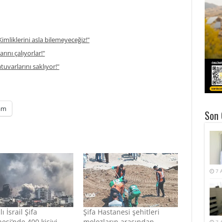
imliklerini asla bilemeyeceğiz!"
rını çalıyorlar!"
atuvarlarını saklıyor!"
am
Son 
7 
lı İsrail Şifa
Şifa Hastanesi şehitleri
esi’nde 400 kişiyi
molozların arasından