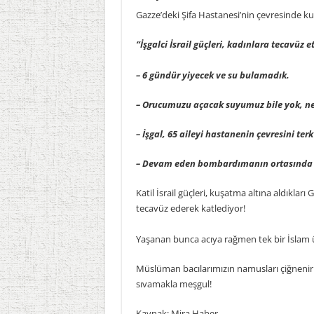
Gazze’deki Şifa Hastanesi’nin çevresinde kuş
“İşgalci İsrail güçleri, kadınlara tecavüz et
– 6 gündür yiyecek ve su bulamadık.
– Orucumuzu açacak suyumuz bile yok, ne
– İşgal, 65 aileyi hastanenin çevresini ter
– Devam eden bombardımanın ortasında 
Katil İsrail güçleri, kuşatma altına aldıkları
tecavüz ederek katlediyor!
Yaşanan bunca acıya rağmen tek bir İslam ü
Müslüman bacılarımızın namusları çiğnenir
sıvamakla meşgul!
Kaynak: Mira Haber