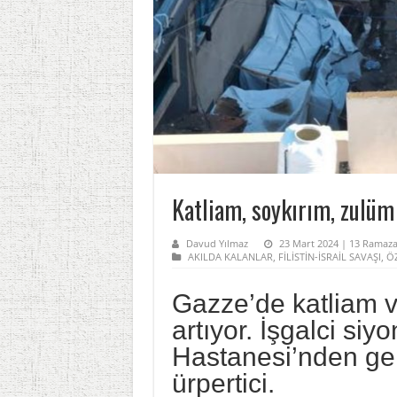
Katliam, soykırım, zulüm 
Davud Yılmaz
23 Mart 2024 | 13 Ramaza
AKILDA KALANLAR
,
FİLİSTİN-İSRAİL SAVAŞI
,
Ö
Gazze’de katliam 
artıyor. İşgalci siyo
Hastanesi’nden gel
ürpertici.