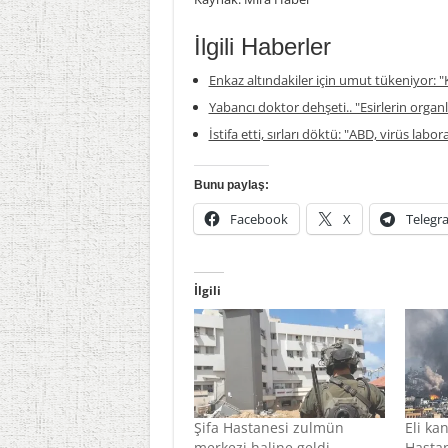
İlgili Haberler
Enkaz altındakiler için umut tükeniyor: "K
Yabancı doktor dehşeti.. "Esirlerin organla
İstifa etti, sırları döktü: "ABD, virüs labor
Bunu paylaş:
Facebook
X
Telegr
İlgili
Şifa Hastanesi zulmün
Eli kan
merkezi haline geldi
Hastan