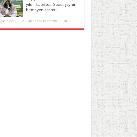
yıldır hapiste… Suudi şeyhin
bitmeyen esareti!
Ağustos 2026 | 23 Safer 1448 Perşembe 23:10