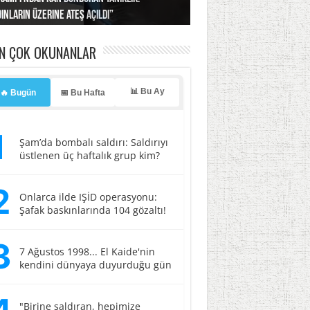
ınların üzerine ateş açıldı”
’a misilleme tehdidi!
ı… İsrail’in “timsah” planına fren!
tlar başladı
ldı, kabus yaşatıldı!
EN ÇOK OKUNANLAR
📊 Bu Ay
🔥 Bugün
📅 Bu Hafta
1
Şam’da bombalı saldırı: Saldırıyı
üstlenen üç haftalık grup kim?
2
Onlarca ilde IŞİD operasyonu:
Şafak baskınlarında 104 gözaltı!
3
7 Ağustos 1998... El Kaide'nin
kendini dünyaya duyurduğu gün
"Birine saldıran, hepimize