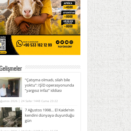
Gelişmeler
“Çatışma olmadı, silah bile
yoktu”: IŞİD operasyonunda
“yargısız infaz” iddiası
Ağustos 2026 | 24 Safer 1448 Cuma 23:22
7 Ağustos 1998… El Kaide’nin
kendini dünyaya duyurduğu
gün