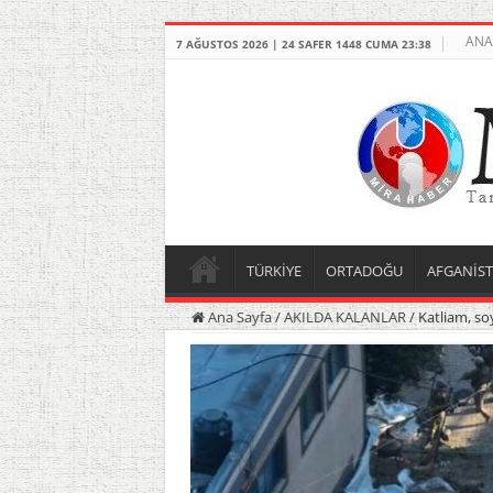
ANA
7 AĞUSTOS 2026 | 24 SAFER 1448 CUMA 23:38
TÜRKİYE
ORTADOĞU
AFGANİS
Ana Sayfa
/
AKILDA KALANLAR
/
Katliam, so