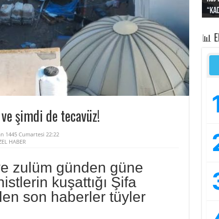
“Kad
Irak
yapt
kayı
bası
📊 
ve şimdi de tecavüz!
n 1445 Cumartesi 22:22
ZEL HABER
ve zulüm günden güne
nistlerin kuşattığı Şifa
en son haberler tüyler