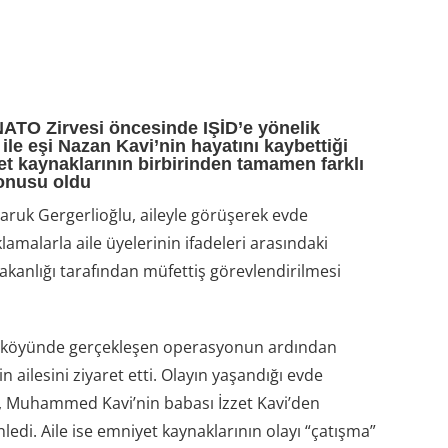
ATO Zirvesi öncesinde IŞİD’e yönelik
e eşi Nazan Kavi’nin hayatını kaybettiği
et kaynaklarının birbirinden tamamen farklı
konusu oldu
Faruk Gergerlioğlu, aileyle görüşerek evde
amalarla aile üyelerinin ifadeleri arasındaki
i Bakanlığı tarafından müfettiş görevlendirilmesi
ı köyünde gerçekleşen operasyonun ardından
ailesini ziyaret etti. Olayın yaşandığı evde
, Muhammed Kavi’nin babası İzzet Kavi’den
edi. Aile ise emniyet kaynaklarının olayı “çatışma”