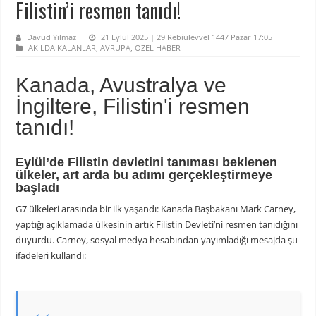
Filistin’i resmen tanıdı!
Davud Yılmaz
21 Eylül 2025 | 29 Rebiülevvel 1447 Pazar 17:05
AKILDA KALANLAR
,
AVRUPA
,
ÖZEL HABER
Kanada, Avustralya ve
İngiltere, Filistin'i resmen
tanıdı!
Eylül’de Filistin devletini tanıması beklenen
ülkeler, art arda bu adımı gerçekleştirmeye
başladı
G7 ülkeleri arasında bir ilk yaşandı: Kanada Başbakanı Mark Carney,
yaptığı açıklamada ülkesinin artık Filistin Devleti’ni resmen tanıdığını
duyurdu. Carney, sosyal medya hesabından yayımladığı mesajda şu
ifadeleri kullandı: