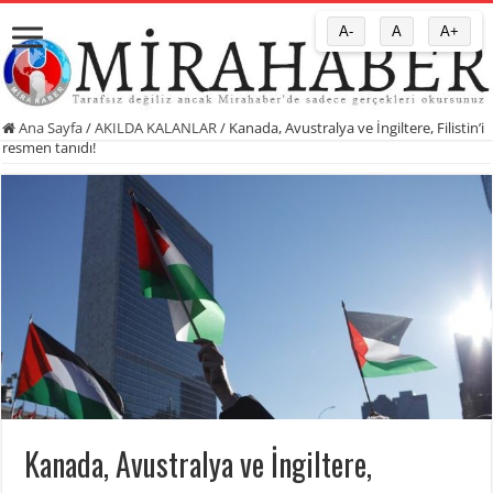
A-
A
A+
Ana Sayfa
/
AKILDA KALANLAR
/
Kanada, Avustralya ve İngiltere, Filistin’i
resmen tanıdı!
Kanada, Avustralya ve İngiltere,