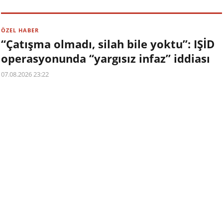
ÖZEL HABER
“Çatışma olmadı, silah bile yoktu”: IŞİD
operasyonunda “yargısız infaz” iddiası
07.08.2026 23:22