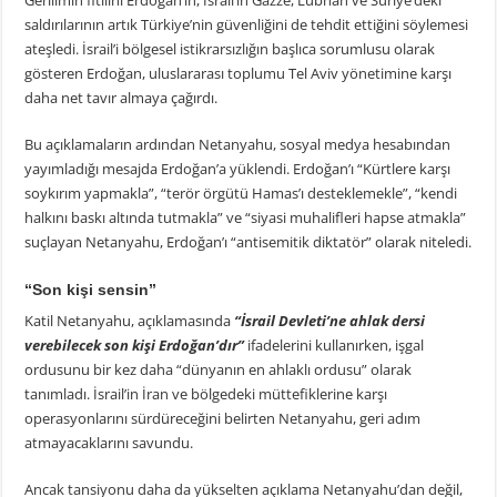
Gerilimin fitilini Erdoğan’ın, İsrail’in Gazze, Lübnan ve Suriye’deki
saldırılarının artık Türkiye’nin güvenliğini de tehdit ettiğini söylemesi
ateşledi. İsrail’i bölgesel istikrarsızlığın başlıca sorumlusu olarak
gösteren Erdoğan, uluslararası toplumu Tel Aviv yönetimine karşı
daha net tavır almaya çağırdı.
Bu açıklamaların ardından Netanyahu, sosyal medya hesabından
yayımladığı mesajda Erdoğan’a yüklendi. Erdoğan’ı “Kürtlere karşı
soykırım yapmakla”, “terör örgütü Hamas’ı desteklemekle”, “kendi
halkını baskı altında tutmakla” ve “siyasi muhalifleri hapse atmakla”
suçlayan Netanyahu, Erdoğan’ı “antisemitik diktatör” olarak niteledi.
“Son kişi sensin”
Katil Netanyahu, açıklamasında
“İsrail Devleti’ne ahlak dersi
verebilecek son kişi Erdoğan’dır”
ifadelerini kullanırken, işgal
ordusunu bir kez daha “dünyanın en ahlaklı ordusu” olarak
tanımladı. İsrail’in İran ve bölgedeki müttefiklerine karşı
operasyonlarını sürdüreceğini belirten Netanyahu, geri adım
atmayacaklarını savundu.
Ancak tansiyonu daha da yükselten açıklama Netanyahu’dan değil,