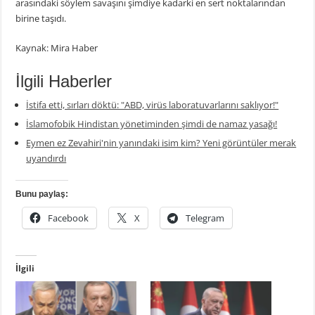
arasındaki söylem savaşını şimdiye kadarki en sert noktalarından
birine taşıdı.
Kaynak: Mira Haber
İlgili Haberler
İstifa etti, sırları döktü: "ABD, virüs laboratuvarlarını saklıyor!"
İslamofobik Hindistan yönetiminden şimdi de namaz yasağı!
Eymen ez Zevahiri'nin yanındaki isim kim? Yeni görüntüler merak
uyandırdı
Bunu paylaş:
Facebook
X
Telegram
İlgili