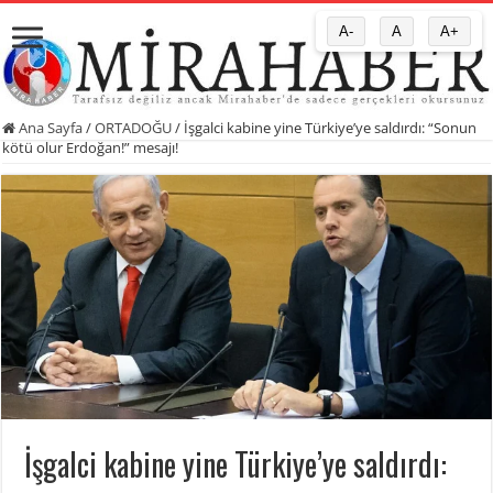
A-
A
A+
Ana Sayfa
/
ORTADOĞU
/
İşgalci kabine yine Türkiye’ye saldırdı: “Sonun
kötü olur Erdoğan!” mesajı!
İşgalci kabine yine Türkiye’ye saldırdı: