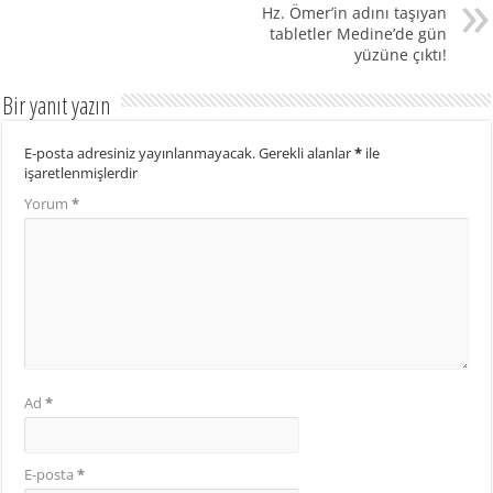
Hz. Ömer’in adını taşıyan
tabletler Medine’de gün
yüzüne çıktı!
Bir yanıt yazın
E-posta adresiniz yayınlanmayacak.
Gerekli alanlar
*
ile
işaretlenmişlerdir
Yorum
*
Ad
*
E-posta
*