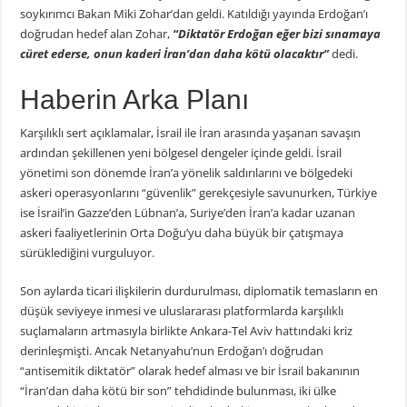
soykırımcı Bakan Miki Zohar’dan geldi. Katıldığı yayında Erdoğan’ı
doğrudan hedef alan Zohar,
“Diktatör Erdoğan eğer bizi sınamaya
cüret ederse, onun kaderi İran’dan daha kötü olacaktır”
dedi.
Haberin Arka Planı
Karşılıklı sert açıklamalar, İsrail ile İran arasında yaşanan savaşın
ardından şekillenen yeni bölgesel dengeler içinde geldi. İsrail
yönetimi son dönemde İran’a yönelik saldırılarını ve bölgedeki
askeri operasyonlarını “güvenlik” gerekçesiyle savunurken, Türkiye
ise İsrail’in Gazze’den Lübnan’a, Suriye’den İran’a kadar uzanan
askeri faaliyetlerinin Orta Doğu’yu daha büyük bir çatışmaya
sürüklediğini vurguluyor.
Son aylarda ticari ilişkilerin durdurulması, diplomatik temasların en
düşük seviyeye inmesi ve uluslararası platformlarda karşılıklı
suçlamaların artmasıyla birlikte Ankara-Tel Aviv hattındaki kriz
derinleşmişti. Ancak Netanyahu’nun Erdoğan’ı doğrudan
“antisemitik diktatör” olarak hedef alması ve bir İsrail bakanının
“İran’dan daha kötü bir son” tehdidinde bulunması, iki ülke