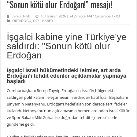
“Sonun kötü olur Erdoğan!” mesajı!
Evren Birlik
10 Haziran 2026 | 24 Zilhicce 1447 Çarşamba 17:03
ORTADOĞU
,
ÖZEL HABER
İşgalci kabine yine Türkiye'ye
saldırdı: "Sonun kötü olur
Erdoğan
İşgalci İsrail hükümetindeki isimler, art arda
Erdoğan’ı tehdit edenler açıklamalar yapmaya
başladı
Cumhurbaşkanı Recep Tayyip Erdoğan’ın İsrail’in bölgedeki
saldırgan politikalarını eleştirmesinin ardından katil İsrail Başbakanı
Binyamin Netanyahu, Erdoğan’ı hedef alan son derece sert ifadeler
kullandı. Netanyahu’nun açıklamasının hemen ardından İsrail Kültür
ve Spor Bakanı Miki Zohar ise doğrudan tehdit içeren sözlerle
gündeme geldi.