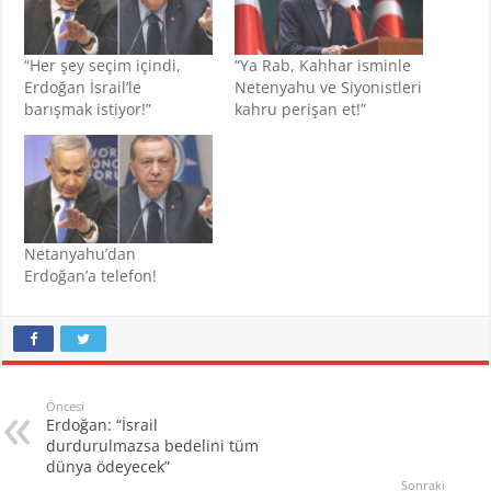
“Her şey seçim içindi,
“Ya Rab, Kahhar isminle
Erdoğan İsrail’le
Netenyahu ve Siyonistleri
barışmak istiyor!”
kahru perişan et!”
Netanyahu’dan
Erdoğan’a telefon!
Öncesi
Erdoğan: “İsrail
durdurulmazsa bedelini tüm
dünya ödeyecek”
Sonraki