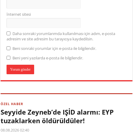
İnternet sitesi
Daha sonraki yorumlarımda kullanılması için adım, e-posta
adresim ve site adresim bu tarayıcıya kaydedilsin.
Beni sonraki yorumlar için e-posta ile bilgilendir.
Beni yeni yazılarda e-posta ile bilgilendir.
ÖZEL HABER
Seyyide Zeyneb’de IŞİD alarmı: EYP
tuzaklarken öldürüldüler!
08.08.2026 02:40