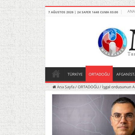
ANA
7 AĞUSTOS 2026 | 24 SAFER 1448 CUMA 03:00
TÜRKİYE
ORTADOĞU
AFGANİST
Ana Sayfa
/
ORTADOĞU
/
İşgal ordusunun A