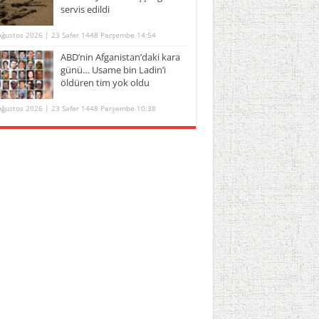
servis edildi
Ağustos 2026 | 23 Safer 1448 Perşembe 14:54
ABD’nin Afganistan’daki kara
günü… Usame bin Ladin’i
öldüren tim yok oldu
Ağustos 2026 | 23 Safer 1448 Perşembe 10:38