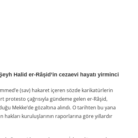
Şeyh Halid er-Râşid’in cezaevi hayatı yirminci
med’e (sav) hakaret içeren sözde karikatürlerin
rt protesto çağrısıyla gündeme gelen er-Râşid,
duğu Mekke’de gözaltına alındı. O tarihten bu yana
hakları kuruluşlarının raporlarına göre yıllardır