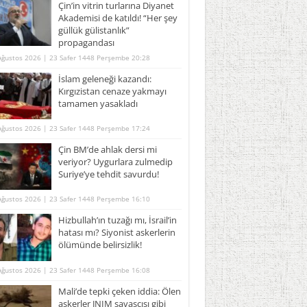
Çin’in vitrin turlarına Diyanet
Akademisi de katıldı! “Her şey
güllük gülistanlık”
propagandası
Ağustos 2026 | 23 Safer 1448 Perşembe 20:28
İslam geleneği kazandı:
Kırgızistan cenaze yakmayı
tamamen yasakladı
Ağustos 2026 | 23 Safer 1448 Perşembe 17:24
Çin BM’de ahlak dersi mi
veriyor? Uygurlara zulmedip
Suriye’ye tehdit savurdu!
Ağustos 2026 | 23 Safer 1448 Perşembe 16:10
Hizbullah’ın tuzağı mı, İsrail’in
hatası mı? Siyonist askerlerin
ölümünde belirsizlik!
Ağustos 2026 | 23 Safer 1448 Perşembe 16:08
Mali’de tepki çeken iddia: Ölen
askerler JNIM savaşçısı gibi