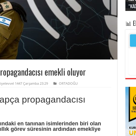
“Kad
Irak
yapt
kayı
bası
📊 
ropagandacısı emekli oluyor
iyelevvel 1447 Çarşamba 23:29
ORTADOĞU
rapça propagandacısı
ndaki en tanınan isimlerinden biri olan
ıllık görev süresinin ardından emekliye