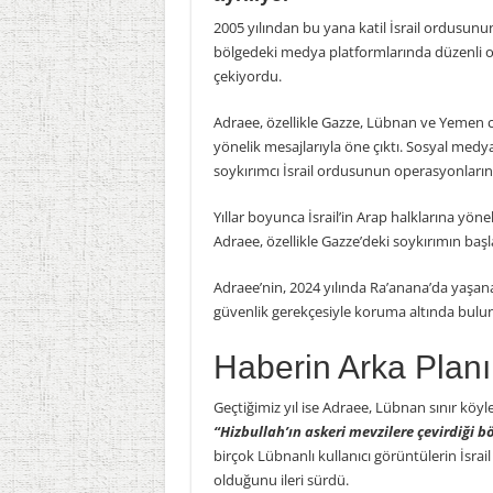
2005 yılından bu yana katil İsrail ordusu
bölgedeki medya platformlarında düzenli ola
çekiyordu.
Adraee, özellikle Gazze, Lübnan ve Yemen
yönelik mesajlarıyla öne çıktı. Sosyal med
soykırımcı İsrail ordusunun operasyonlarını
Yıllar boyunca İsrail’in Arap halklarına yön
Adraee, özellikle Gazze’deki soykırımın ba
Adraee’nin, 2024 yılında Ra’anana’da yaşana
güvenlik gerekçesiyle koruma altında bulu
Haberin Arka Planı
Geçtiğimiz yıl ise Adraee, Lübnan sınır köy
“Hizbullah’ın askeri mevzilere çevirdiği b
birçok Lübnanlı kullanıcı görüntülerin İsra
olduğunu ileri sürdü.