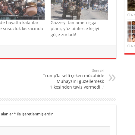
6 
de hayatta kalanlar
Gazze’yi tamamen işgal
ve susuzluk kıskacında
planı, yüz binlerce kişiyi
göçe zorladı!
6 
Sonraki
Trump’la selfi çeken mücahide
Muhaysini güzellemesi:
“İlkesinden taviz vermedi..”
 alanlar
*
ile işaretlenmişlerdir