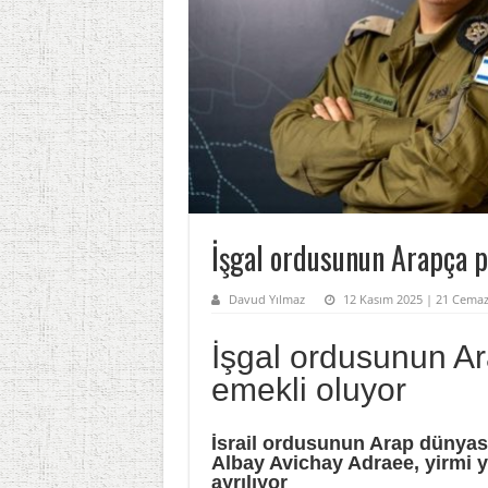
İşgal ordusunun Arapça p
Davud Yılmaz
12 Kasım 2025 | 21 Cemaz
İşgal ordusunun A
emekli oluyor
İsrail ordusunun Arap dünyası
Albay Avichay Adraee, yirmi y
ayrılıyor