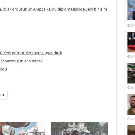
e, İsrail ordusunun Arapça kamu diplomasisinde yeni bir isim
6 
m? Yeni görüntüler merak uyandırdı
6 
 cenazesi günler sürecek
tuldu
6 
am
6 