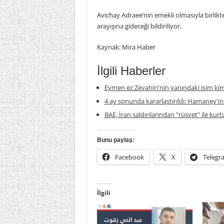
Avichay Adraee’nin emekli olmasıyla birlikt
arayışına gideceği bildiriliyor.
Kaynak: Mira Haber
İlgili Haberler
Eymen ez Zevahiri'nin yanındaki isim ki
4 ay sonunda kararlaştırıldı: Hamaney'in
BAE, İran saldırılarından "rüşvet" ile kur
Bunu paylaş:
Facebook
X
Telegr
İlgili