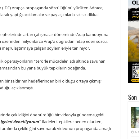
nun (IDF) Arapça propaganda sözcülüğünü yürüten Adraee,
rak yaptığı açıklamalar ve paylaşımlarla sık sık dikkat
 cephelerinde artan çatışmalar döneminde Arap kamuoyuna
ya üzerinden milyonlarca Arap’a doğrudan hitap eden sözcü,
 meşrulaştırmaya çalışan söylemleriyle tanınıyor.
elik operasyonlarını “terörle mücadele” adı altında savunan
şlamasından bu yana büyük tepkilerin odağında.
n bir saldırının hedeflerinden biri olduğu ortaya çıkmış;
nduğu açıklanmıştı.
Son 
lerinde çekildiğini öne sürdüğü bir videoyla gündeme geldi.
ölgeleri denetliyorum”
ifadeleri tepkilere neden olurken,
il tarafında çekildiğini savunarak videonun propaganda amaçlı
6 