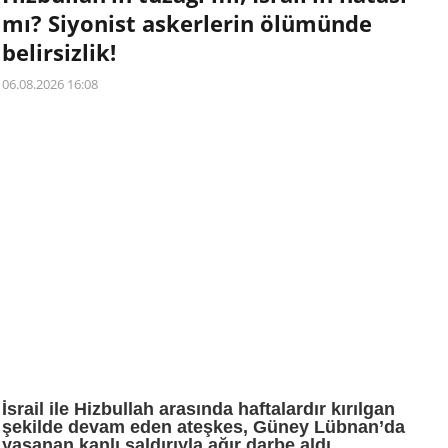
mı? Siyonist askerlerin ölümünde
belirsizlik!
06.08.2026 16:08
İsrail ile Hizbullah arasında haftalardır kırılgan
şekilde devam eden ateşkes, Güney Lübnan’da
yaşanan kanlı saldırıyla ağır darbe aldı