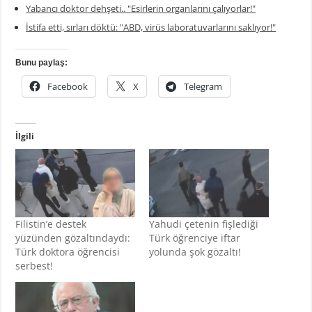
Yabancı doktor dehşeti.. "Esirlerin organlarını çalıyorlar!"
İstifa etti, sırları döktü: "ABD, virüs laboratuvarlarını saklıyor!"
Bunu paylaş:
Facebook
X
Telegram
İlgili
Filistin’e destek
Yahudi çetenin fişlediği
yüzünden gözaltındaydı:
Türk öğrenciye iftar
Türk doktora öğrencisi
yolunda şok gözaltı!
serbest!