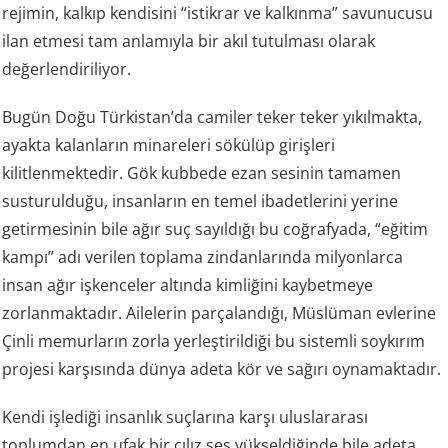
rejimin, kalkıp kendisini “istikrar ve kalkınma” savunucusu
ilan etmesi tam anlamıyla bir akıl tutulması olarak
değerlendiriliyor.
Bugün Doğu Türkistan’da camiler teker teker yıkılmakta,
ayakta kalanların minareleri sökülüp girişleri
kilitlenmektedir. Gök kubbede ezan sesinin tamamen
susturulduğu, insanların en temel ibadetlerini yerine
getirmesinin bile ağır suç sayıldığı bu coğrafyada, “eğitim
kampı” adı verilen toplama zindanlarında milyonlarca
insan ağır işkenceler altında kimliğini kaybetmeye
zorlanmaktadır. Ailelerin parçalandığı, Müslüman evlerine
Çinli memurların zorla yerleştirildiği bu sistemli soykırım
projesi karşısında dünya adeta kör ve sağırı oynamaktadır.
Kendi işlediği insanlık suçlarına karşı uluslararası
toplumdan en ufak bir cılız ses yükseldiğinde bile adeta