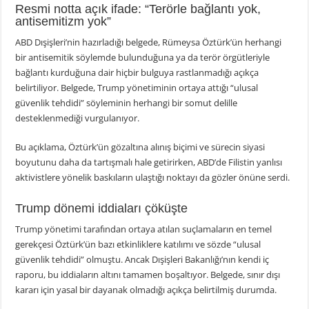
Resmi notta açık ifade: “Terörle bağlantı yok,
antisemitizm yok”
ABD Dışişleri’nin hazırladığı belgede, Rümeysa Öztürk’ün herhangi
bir antisemitik söylemde bulunduğuna ya da terör örgütleriyle
bağlantı kurduğuna dair hiçbir bulguya rastlanmadığı açıkça
belirtiliyor. Belgede, Trump yönetiminin ortaya attığı “ulusal
güvenlik tehdidi” söyleminin herhangi bir somut delille
desteklenmediği vurgulanıyor.
Bu açıklama, Öztürk’ün gözaltına alınış biçimi ve sürecin siyasi
boyutunu daha da tartışmalı hale getirirken, ABD’de Filistin yanlısı
aktivistlere yönelik baskıların ulaştığı noktayı da gözler önüne serdi.
Trump dönemi iddiaları çöküşte
Trump yönetimi tarafından ortaya atılan suçlamaların en temel
gerekçesi Öztürk’ün bazı etkinliklere katılımı ve sözde “ulusal
güvenlik tehdidi” olmuştu. Ancak Dışişleri Bakanlığı’nın kendi iç
raporu, bu iddiaların altını tamamen boşaltıyor. Belgede, sınır dışı
kararı için yasal bir dayanak olmadığı açıkça belirtilmiş durumda.