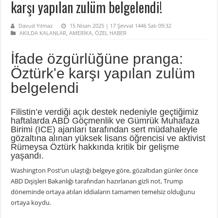
karşı yapılan zulüm belgelendi!
Davud Yılmaz
15 Nisan 2025 | 17 Şevval 1446 Salı 09:32
AKILDA KALANLAR
,
AMERİKA
,
ÖZEL HABER
İfade özgürlüğüne pranga:
Öztürk'e karşı yapılan zulüm
belgelendi
Filistin’e verdiği açık destek nedeniyle geçtiğimiz
haftalarda ABD Göçmenlik ve Gümrük Muhafaza
Birimi (ICE) ajanları tarafından sert müdahaleyle
gözaltına alınan yüksek lisans öğrencisi ve aktivist
Rümeysa Öztürk hakkında kritik bir gelişme
yaşandı.
Washington Post’un ulaştığı belgeye göre, gözaltıdan günler önce
ABD Dışişleri Bakanlığı tarafından hazırlanan gizli not, Trump
döneminde ortaya atılan iddiaların tamamen temelsiz olduğunu
ortaya koydu.