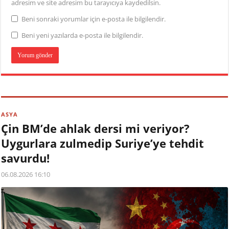
adresim ve site adresim bu tarayıcıya kaydedilsin.
Beni sonraki yorumlar için e-posta ile bilgilendir.
Beni yeni yazılarda e-posta ile bilgilendir.
ASYA
Çin BM’de ahlak dersi mi veriyor?
Uygurlara zulmedip Suriye’ye tehdit
savurdu!
06.08.2026 16:10