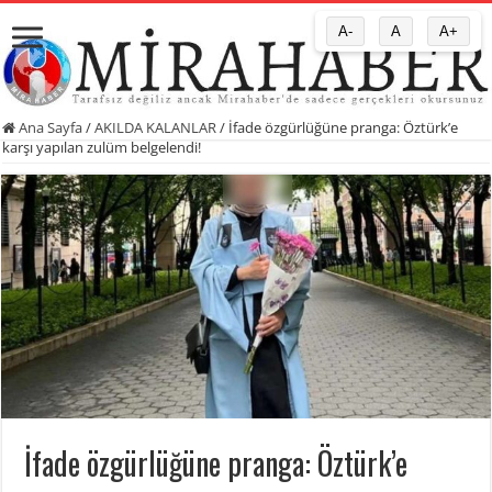
A-
A
A+
Ana Sayfa
/
AKILDA KALANLAR
/
İfade özgürlüğüne pranga: Öztürk’e
karşı yapılan zulüm belgelendi!
İfade özgürlüğüne pranga: Öztürk’e