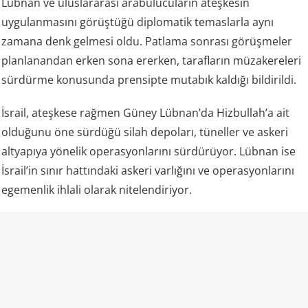
Lübnan ve uluslararası arabulucuların ateşkesin
uygulanmasını görüştüğü diplomatik temaslarla aynı
zamana denk gelmesi oldu. Patlama sonrası görüşmeler
planlanandan erken sona ererken, tarafların müzakereleri
sürdürme konusunda prensipte mutabık kaldığı bildirildi.
İsrail, ateşkese rağmen Güney Lübnan’da Hizbullah’a ait
olduğunu öne sürdüğü silah depoları, tüneller ve askeri
altyapıya yönelik operasyonlarını sürdürüyor. Lübnan ise
İsrail’in sınır hattındaki askeri varlığını ve operasyonlarını
egemenlik ihlali olarak nitelendiriyor.
Kaynak: Mira Haber
💬 Yorumları göster / Yorum yap