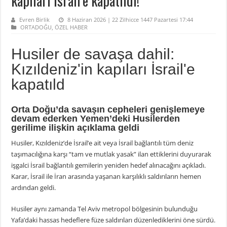
kapıları İsrail’e kapatıldı!
Evren Birlik
8 Haziran 2026 | 22 Zilhicce 1447 Pazartesi 17:44
ORTADOĞU
,
ÖZEL HABER
Husiler de savaşa dahil:
Kızıldeniz'in kapıları İsrail'e
kapatıld
Orta Doğu’da savaşın cepheleri genişlemeye
devam ederken Yemen’deki Husilerden
gerilime ilişkin açıklama geldi
Husiler, Kızıldeniz’de İsrail’e ait veya İsrail bağlantılı tüm deniz
taşımacılığına karşı “tam ve mutlak yasak” ilan ettiklerini duyurarak
işgalci İsrail bağlantılı gemilerin yeniden hedef alınacağını açıkladı.
Karar, İsrail ile İran arasında yaşanan karşılıklı saldırıların hemen
ardından geldi.
Husiler aynı zamanda Tel Aviv metropol bölgesinin bulunduğu
Yafa’daki hassas hedeflere füze saldırıları düzenlediklerini öne sürdü.