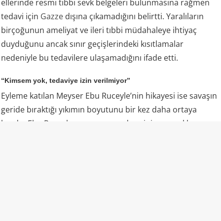
ellerinde resmi tıbbi sevk belgeleri bulunmasına rağmen
tedavi için
Gazze
dışına çıkamadığını belirtti. Yaralıların
birçoğunun ameliyat ve ileri tıbbi müdahaleye ihtiyaç
duyduğunu ancak sınır geçişlerindeki kısıtlamalar
nedeniyle bu tedavilere ulaşamadığını ifade etti.
“Kimsem yok, tedaviye izin verilmiyor”
Eyleme katılan Meyser Ebu Ruceyle’nin hikayesi ise savaşın
geride bıraktığı yıkımın boyutunu bir kez daha ortaya
koydu. Ebu Ruceyle, savaş sırasında eşini ve çocuklarını
kaybettiğini, kendisinin de yaralandığını ve artık Gazze’de
kendisine bakacak kimsesinin bulunmadığını söyledi.
Haberin Arka Planı
Gazze’nin sağlık sistemi ise savaşın neden olduğu ağır
yıkımın altında çökmüş durumda. Çok sayıda hastane ve