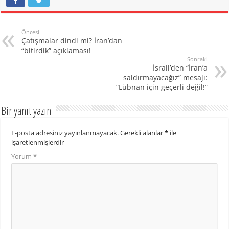
Öncesi
Çatışmalar dindi mi? İran’dan
“bitirdik” açıklaması!
Sonraki
İsrail’den “İran’a
saldırmayacağız” mesajı:
“Lübnan için geçerli değil!”
Bir yanıt yazın
E-posta adresiniz yayınlanmayacak.
Gerekli alanlar
*
ile
işaretlenmişlerdir
Yorum
*