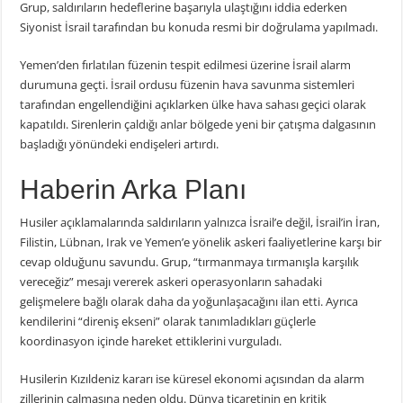
Grup, saldırıların hedeflerine başarıyla ulaştığını iddia ederken
Siyonist İsrail tarafından bu konuda resmi bir doğrulama yapılmadı.
Yemen’den fırlatılan füzenin tespit edilmesi üzerine İsrail alarm
durumuna geçti. İsrail ordusu füzenin hava savunma sistemleri
tarafından engellendiğini açıklarken ülke hava sahası geçici olarak
kapatıldı. Sirenlerin çaldığı anlar bölgede yeni bir çatışma dalgasının
başladığı yönündeki endişeleri artırdı.
Haberin Arka Planı
Husiler açıklamalarında saldırıların yalnızca İsrail’e değil, İsrail’in İran,
Filistin, Lübnan, Irak ve Yemen’e yönelik askeri faaliyetlerine karşı bir
cevap olduğunu savundu. Grup, “tırmanmaya tırmanışla karşılık
vereceğiz” mesajı vererek askeri operasyonların sahadaki
gelişmelere bağlı olarak daha da yoğunlaşacağını ilan etti. Ayrıca
kendilerini “direniş ekseni” olarak tanımladıkları güçlerle
koordinasyon içinde hareket ettiklerini vurguladı.
Husilerin Kızıldeniz kararı ise küresel ekonomi açısından da alarm
zillerinin çalmasına neden oldu. Dünya ticaretinin en kritik