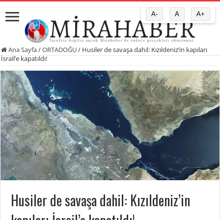
A-
A
A+
Ana Sayfa
/
ORTADOĞU
/
Husiler de savaşa dahil: Kızıldeniz’in kapıları
İsrail’e kapatıldı!
Husiler de savaşa dahil: Kızıldeniz’in