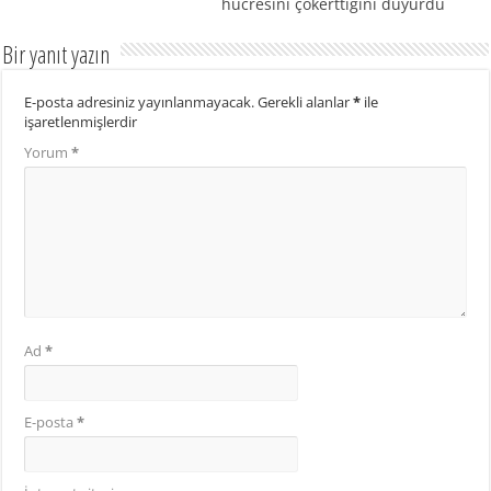
hücresini çökerttiğini duyurdu
Bir yanıt yazın
E-posta adresiniz yayınlanmayacak.
Gerekli alanlar
*
ile
işaretlenmişlerdir
Yorum
*
Ad
*
E-posta
*