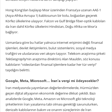
Hong Kong’dan başlayıp Mısır üzerinden Fransa’ya uzanan AAE-1
(Asya-Afrika-Avrupa 1) kablosunun bir kolu, boğazdan geçerek
Körfez ülkelerine ulaşıyor. Falcon ve Gulf Bridge fiber-optik kabloları
da İran dahil Körfez ülkelerini Hindistan, Doğu Afrika ve Mısır’a
bağlıyor.
Uzmanlara göre bu hatlar yalnızca internet erişimini değil; finansal
işlemleri, devlet iletişimlerini, bulut sistemlerini, sosyal medya
trafiğini ve uluslararası veri akışını taşıyor. Telekom araştırma şirketi
TeleGeography
‘nin araştırma direktörü Alan Mauldin, söz konusu
kabloların “videolardan finansal işlemlere kadar her tür veriyi”
taşıdığını belirtti.
Google, Meta, Microsoft… İran’a vergi mi ödeyecekler?
İran medyasında yayımlanan değerlendirmelerde, Hürmüz’den
geçen dijital altyapının ekonomik değerine dikkat çekildi. Bazı
analizlerde Google, Meta, Amazon ve Microsoft gibi teknoloji
şirketlerinin İran yasalarına tabi olması gerektiği savunulurken,
denizaltı kablolarının bakım ve onarım süreçlerinin de İran