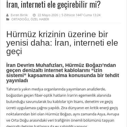
İran, interneti ele geçirebilir mi?
Evren Birlik
22 Mayıs 2026 | 5 Zilhicce 1447 Cuma 13:24
ORTADOĞU
,
ÖZEL HABER
Hürmüz krizinin üzerine bir
yenisi daha: İran, interneti ele
geçi
İran Devrim Muhafızları, Hürmüz Boğazı’ndan
geçen denizaltı internet kablolarını “izin
sistemi” kapsamına alma konusunda bir tehdit
yayınladı
Tahran’a yakın medya organlarında yayımlanan analizlerde,
boğazdan geçen fiber-optik hatların İran’ın egemenlik alanında
bulunduğu savunularak bu kablolar için lisans, denetim ve geçiş
ücreti uygulaması çağrısı yapıldı. Zira dünyanın en kritik enerji geçiş
noktalarından biri olan Hürmüz Boğazı, aynı zamanda Asya, Avrupa
ve Orta Doğu arasındaki veri trafiğinin önemli bölümünü taşıyan
denizaltı iletişim hatlarına da ev sahipliği yapıyor.