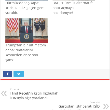
Hürmüz’de “aç-kapa”
BAE, “Hürmüz alternatifi”
krizi: ‘İzinsiz’ geçen gemi
hattı açmaya
vuruldu
hazırlanıyor!
Trump’tan bir ültimatom
daha: “Kafalarını
kesmeden önce son
şans”
Öncesi
Hind Receb’in katili Hizbullah
İHA’sıyla ağır yaralandı
Sonraki
Gürcistan istihbaratı IŞİD