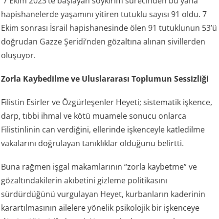
7 Ekim 2023’te başlayan soykırım sürecinden bu yana
hapishanelerde yaşamını yitiren tutuklu sayısı 91 oldu. 7
Ekim sonrası İsrail hapishanesinde ölen 91 tutuklunun 53’ü
doğrudan Gazze Şeridi’nden gözaltına alınan sivillerden
oluşuyor.
Zorla Kaybedilme ve Uluslararası Toplumun Sessizliği
Filistin Esirler ve Özgürleşenler Heyeti; sistematik işkence,
darp, tıbbi ihmal ve kötü muamele sonucu onlarca
Filistinlinin can verdiğini, ellerinde işkenceyle katledilme
vakalarını doğrulayan tanıklıklar olduğunu belirtti.
Buna rağmen işgal makamlarının “zorla kaybetme” ve
gözaltındakilerin akıbetini gizleme politikasını
sürdürdüğünü vurgulayan Heyet, kurbanların kaderinin
karartılmasının ailelere yönelik psikolojik bir işkenceye