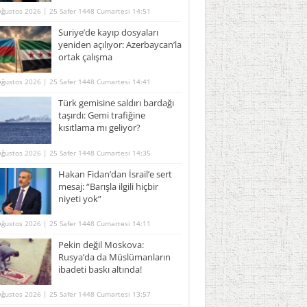
Ağustos 2026 | 25 Safer 1448 Cumartesi 14:51
Suriye’de kayıp dosyaları
yeniden açılıyor: Azerbaycan’la
ortak çalışma
Ağustos 2026 | 25 Safer 1448 Cumartesi 14:41
Türk gemisine saldırı bardağı
taşırdı: Gemi trafiğine
kısıtlama mı geliyor?
Ağustos 2026 | 25 Safer 1448 Cumartesi 14:35
Hakan Fidan’dan İsrail’e sert
mesaj: “Barışla ilgili hiçbir
niyeti yok”
Ağustos 2026 | 25 Safer 1448 Cumartesi 14:11
Pekin değil Moskova:
Rusya’da da Müslümanların
ibadeti baskı altında!
Ağustos 2026 | 25 Safer 1448 Cumartesi 13:57