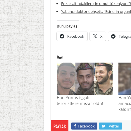
Enkaz altındakiler için umut tükeniyor: "K
Yabancı doktor dehşeti.. "Esirlerin organla
Bunu paylaş:
Facebook
X
Telegr
İlgili
Han Yunus işgalci
Han Y
teröristlere mezar oldu!
amacı;
kaldır
Facebook
Twitter
Paylaş