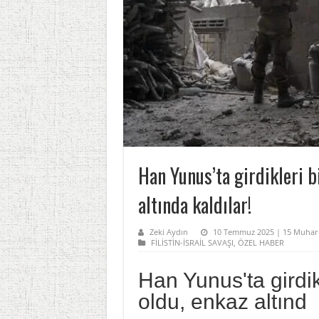
Han Yunus’ta girdikleri b
altında kaldılar!
Zeki Aydın
10 Temmuz 2025 | 15 Muhar
FİLİSTİN-İSRAİL SAVAŞI
,
ÖZEL HABER
Han Yunus'ta girdik
oldu, enkaz altınd