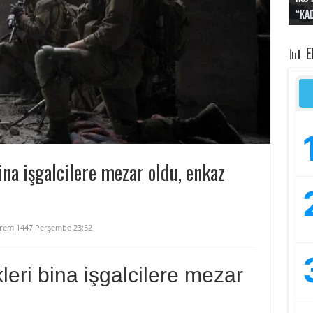
“Kad
Irak
yapt
kayı
bası
📊 
ina işgalcilere mezar oldu, enkaz
rem 1447 Perşembe 23:52
leri bina işgalcilere mezar