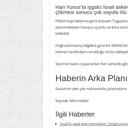
Han Yunus’ta işgalci İsrail asker
çökmesi sonucu çok sayıda ölü v
Filistin kaynaklarına göre Kassam Tugayları,
içerisindeyken havaya uçurdu ve bina tamame
bildirildi.
Doğrulanmamış bilgilere göre bir MEDEVAC hel
Hamas tarafından vurulduğu ve bu sebeple 
Siyonist basın, yaşananları her zamanki gib
Haberin Arka Planı
Gazze’nin pek çok noktasında çatışmaların y
Kaynak: Mira Haber
İlgili Haberler
İsrail'in işgal planı genişliyor: Onlarca köy