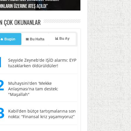
ınların üzerine ateş açıldı”
’a misilleme tehdidi!
ı… İsrail’in “timsah” planına fren!
tlar başladı
ldı, kabus yaşatıldı!
EN ÇOK OKUNANLAR
📊 Bu Ay
🔥 Bugün
📅 Bu Hafta
1
Seyyide Zeyneb'de IŞİD alarmı: EYP
tuzaklarken öldürüldüler!
2
Muhaysini'den 'Mekke
Anlaşması'na tam destek:
"Maşallah"
3
Kabil’den bütçe tartışmalarına son
nokta: “Finansal kriz yaşamıyoruz”