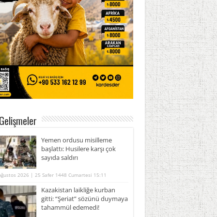
Gelişmeler
Yemen ordusu misilleme
başlattı: Husilere karşı çok
sayıda saldırı
Ağustos 2026 | 25 Safer 1448 Cumartesi 15:11
Kazakistan laikliğe kurban
gitti: “Şeriat” sözünü duymaya
tahammül edemedi!