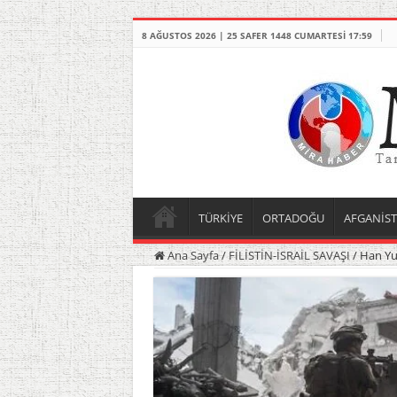
8 AĞUSTOS 2026 | 25 SAFER 1448 CUMARTESI 17:59
TÜRKİYE
ORTADOĞU
AFGANİS
Ana Sayfa
/
FİLİSTİN-İSRAİL SAVAŞI
/
Han Yun