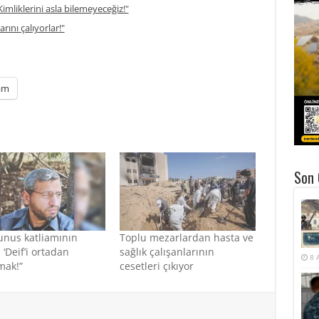
imliklerini asla bilemeyeceğiz!"
rını çalıyorlar!"
am
Son 
unus katliamının
Toplu mezarlardan hasta ve
 ‘Deif’i ortadan
sağlık çalışanlarının
8 
mak!”
cesetleri çıkıyor