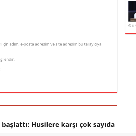
8 
için adım, e-posta adresim ve site adresim bu tarayıcıya
gilendir.
.
aşlattı: Husilere karşı çok sayıda