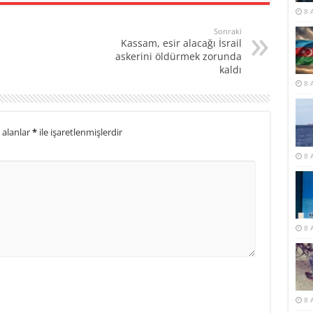
8 
Sonraki
Kassam, esir alacağı İsrail
askerini öldürmek zorunda
kaldı
8 
 alanlar
*
ile işaretlenmişlerdir
8 
8 
8 