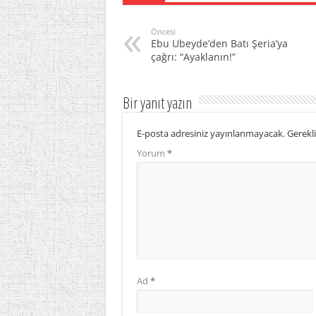
Öncesi
Ebu Ubeyde’den Batı Şeria’ya
çağrı: “Ayaklanın!”
Bir yanıt yazın
E-posta adresiniz yayınlanmayacak.
Gerekli
Yorum
*
Ad
*