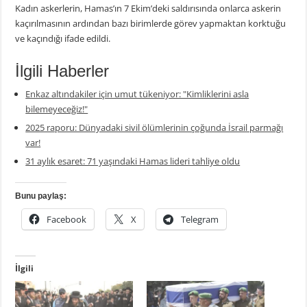
Kadın askerlerin, Hamas’ın 7 Ekim’deki saldırısında onlarca askerin
kaçırılmasının ardından bazı birimlerde görev yapmaktan korktuğu
ve kaçındığı ifade edildi.
İlgili Haberler
Enkaz altındakiler için umut tükeniyor: "Kimliklerini asla
bilemeyeceğiz!"
2025 raporu: Dünyadaki sivil ölümlerinin çoğunda İsrail parmağı
var!
31 aylık esaret: 71 yaşındaki Hamas lideri tahliye oldu
Bunu paylaş:
Facebook
X
Telegram
İlgili