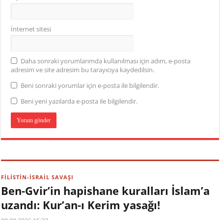
İnternet sitesi
Daha sonraki yorumlarımda kullanılması için adım, e-posta
adresim ve site adresim bu tarayıcıya kaydedilsin.
Beni sonraki yorumlar için e-posta ile bilgilendir.
Beni yeni yazılarda e-posta ile bilgilendir.
FİLİSTİN-İSRAİL SAVAŞI
Ben-Gvir’in hapishane kuralları İslam’a
uzandı: Kur’an-ı Kerim yasağı!