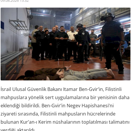
09.08.2026 15:32
İsrail Ulusal Güvenlik Bakanı Itamar Ben-Gvir’in, Filistinli
mahpuslara yönelik sert uygulamalarına bir yenisinin daha
eklendiği bildirildi. Ben-Gvir’in Negev Hapishanesi’ni
ziyareti sırasında, Filistinli mahpusların hücrelerinde
bulunan Kur’an-ı Kerim nüshalarının toplatılması talimatını
verdiği aktarıldı.