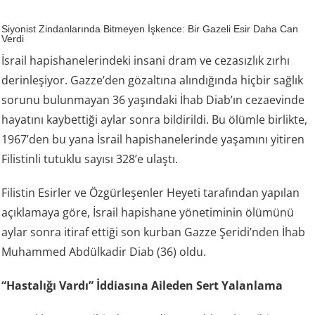
Siyonist Zindanlarında Bitmeyen İşkence: Bir Gazeli Esir Daha Can
Verdi
İsrail hapishanelerindeki insani dram ve cezasızlık zırhı
derinleşiyor. Gazze’den gözaltına alındığında hiçbir sağlık
sorunu bulunmayan 36 yaşındaki İhab Diab’ın cezaevinde
hayatını kaybettiği aylar sonra bildirildi. Bu ölümle birlikte,
1967’den bu yana İsrail hapishanelerinde yaşamını yitiren
Filistinli tutuklu sayısı 328’e ulaştı.
Filistin Esirler ve Özgürleşenler Heyeti tarafından yapılan
açıklamaya göre, İsrail hapishane yönetiminin ölümünü
aylar sonra itiraf ettiği son kurban Gazze Şeridi’nden İhab
Muhammed Abdülkadir Diab (36) oldu.
“Hastalığı Vardı” İddiasına Aileden Sert Yalanlama