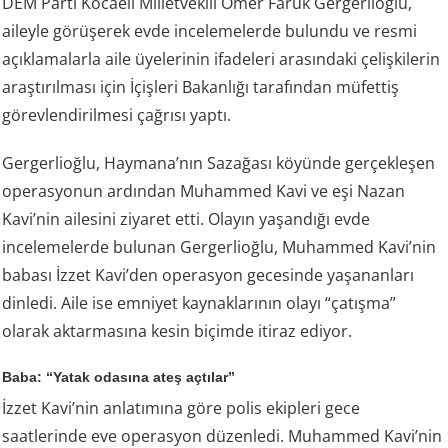
DEM Parti Kocaeli Milletvekili Ömer Faruk Gergerlioğlu,
aileyle görüşerek evde incelemelerde bulundu ve resmi
açıklamalarla aile üyelerinin ifadeleri arasındaki çelişkilerin
araştırılması için İçişleri Bakanlığı tarafından müfettiş
görevlendirilmesi çağrısı yaptı.
Gergerlioğlu, Haymana’nın Sazağası köyünde gerçekleşen
operasyonun ardından Muhammed Kavi ve eşi Nazan
Kavi’nin ailesini ziyaret etti. Olayın yaşandığı evde
incelemelerde bulunan Gergerlioğlu, Muhammed Kavi’nin
babası İzzet Kavi’den operasyon gecesinde yaşananları
dinledi. Aile ise emniyet kaynaklarının olayı “çatışma”
olarak aktarmasına kesin biçimde itiraz ediyor.
Baba: “Yatak odasına ateş açtılar”
İzzet Kavi’nin anlatımına göre polis ekipleri gece
saatlerinde eve operasyon düzenledi. Muhammed Kavi’nin