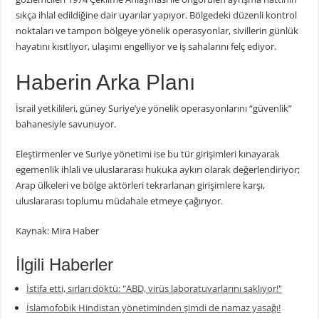
sıkça ihlal edildiğine dair uyarılar yapıyor. Bölgedeki düzenli kontrol
noktaları ve tampon bölgeye yönelik operasyonlar, sivillerin günlük
hayatını kısıtlıyor, ulaşımı engelliyor ve iş sahalarını felç ediyor.
Haberin Arka Planı
İsrail yetkilileri, güney Suriye’ye yönelik operasyonlarını “güvenlik”
bahanesiyle savunuyor.
Eleştirmenler ve Suriye yönetimi ise bu tür girişimleri kınayarak
egemenlik ihlali ve uluslararası hukuka aykırı olarak değerlendiriyor;
Arap ülkeleri ve bölge aktörleri tekrarlanan girişimlere karşı,
uluslararası toplumu müdahale etmeye çağırıyor.
Kaynak: Mira Haber
İlgili Haberler
İstifa etti, sırları döktü: "ABD, virüs laboratuvarlarını saklıyor!"
İslamofobik Hindistan yönetiminden şimdi de namaz yasağı!