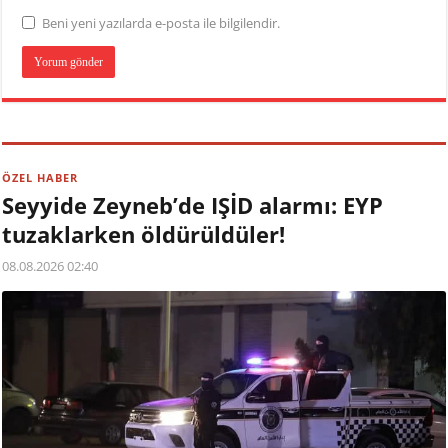
Beni yeni yazılarda e-posta ile bilgilendir.
ÖZEL HABER
Seyyide Zeyneb’de IŞİD alarmı: EYP
tuzaklarken öldürüldüler!
08.08.2026 02:40