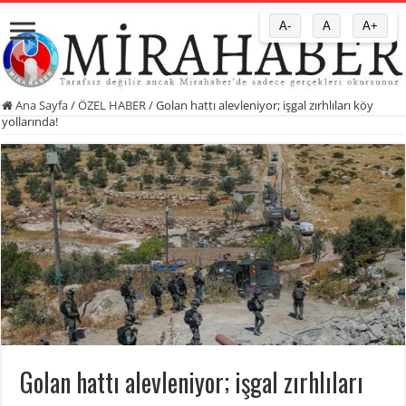
A-
A
A+
Ana Sayfa
/
ÖZEL HABER
/
Golan hattı alevleniyor; işgal zırhlıları köy
yollarında!
Golan hattı alevleniyor; işgal zırhlıları