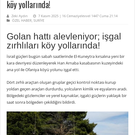
köy yollarında!
Zeki Aydın
7 Kasım 2025 | 16 Cemaziyelevvel 1447 Cuma 21:14
ÖZEL HABER
,
SURİYE
Golan hattı alevleniyor; işgal
zırhlıları köy yollarında!
İsrail güçleri bugün sabah saatlerinde El-Kuneytra kırsalına yeni bir
kara devriyesi düzenleyerek Han Arnaba kasabasının kuzeyindeki
ana yol ile Ofaniya köyü yolunu işgal etti.
Dört zırhlı araçtan oluşan gruplar geçici kontrol noktası kurup
yoldan geçen araçları durdurdu, yolcuların kimlik ve eşyalarını aradı.
Bölgedeki gözlemciler ve yerel kaynaklar, işgalci güçlerin yaklaşık bir
saat sonra bölgeden çekildiğini bildirdi.