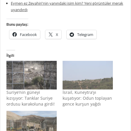
Eymen ez Zevahiri'nin yanındaki isim kim? Yeni görüntüler merak
uyandırdı
Bunu paylaş:
Facebook
X
Telegram
İlgili
Suriye’nin güneyi
İsrail, Kuneytra’yı
kızışıyor: Tanklar Suriye
kuşatıyor: Odun toplayan
ordusu karakoluna girdi!
gence kurşun yağdı