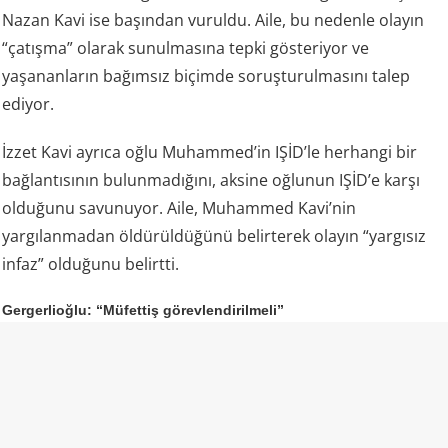
Nazan Kavi ise başından vuruldu. Aile, bu nedenle olayın
“çatışma” olarak sunulmasına tepki gösteriyor ve
yaşananların bağımsız biçimde soruşturulmasını talep
ediyor.
İzzet Kavi ayrıca oğlu Muhammed’in IŞİD’le herhangi bir
bağlantısının bulunmadığını, aksine oğlunun IŞİD’e karşı
olduğunu savunuyor. Aile, Muhammed Kavi’nin
yargılanmadan öldürüldüğünü belirterek olayın “yargısız
infaz” olduğunu belirtti.
Gergerlioğlu: “Müfettiş görevlendirilmeli”
DEM Parti Kocaeli Milletvekili Ömer Faruk Gergerlioğlu da
aile tarafından dile getirilen iddiaların ardından olayın
bütün yönleriyle araştırılması gerektiğini söyledi.
Gergerlioğlu, resmi makamların açıklamaları ile aile