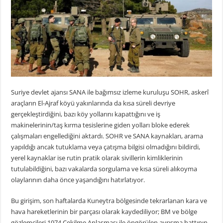
Suriye devlet ajansı SANA ile bağımsız izleme kuruluşu SOHR, askerî
araçların El-Ajraf köyü yakınlarında da kısa süreli devriye
gerçekleştirdiğini, bazı köy yollarını kapattığını ve iş
makinelerinin/taş kırma tesislerine giden yolları bloke ederek
çalışmaları engellediğini aktardı. SOHR ve SANA kaynakları, arama
yapıldığı ancak tutuklama veya çatışma bilgisi olmadığını bildirdi,
yerel kaynaklar ise rutin pratik olarak sivillerin kimliklerinin
tutulabildiğini, bazı vakalarda sorgulama ve kısa süreli alıkoyma
olaylarının daha önce yaşandığını hatırlatıyor.
Bu girişim, son haftalarda Kuneytra bölgesinde tekrarlanan kara ve
hava hareketlerinin bir parçası olarak kaydediliyor; BM ve bölge
gözlemcileri 1974 Çekilme Anlaşması ile öngörülen ayrışma hattının