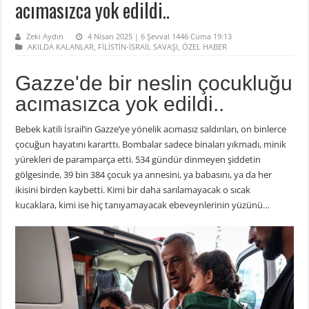
acımasızca yok edildi..
Zeki Aydın
4 Nisan 2025 | 6 Şevval 1446 Cuma 19:13
AKILDA KALANLAR
,
FİLİSTİN-İSRAİL SAVAŞI
,
ÖZEL HABER
Gazze'de bir neslin çocukluğu
acımasızca yok edildi..
Bebek katili İsrail’in Gazze’ye yönelik acımasız saldırıları, on binlerce
çocuğun hayatını kararttı. Bombalar sadece binaları yıkmadı, minik
yürekleri de paramparça etti. 534 gündür dinmeyen şiddetin
gölgesinde, 39 bin 384 çocuk ya annesini, ya babasını, ya da her
ikisini birden kaybetti. Kimi bir daha sarılamayacak o sıcak
kucaklara, kimi ise hiç tanıyamayacak ebeveynlerinin yüzünü…