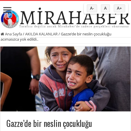
A-
A
A+
Ana Sayfa
/
AKILDA KALANLAR
/
Gazze’de bir neslin çocukluğu
acımasızca yok edildi..
Gazze’de bir neslin çocukluğu