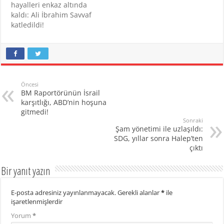
hayalleri enkaz altında
kaldı: Ali İbrahim Savvaf
katledildi!
Öncesi
BM Raportörünün İsrail
karşıtlığı, ABD’nin hoşuna
gitmedi!
Sonraki
Şam yönetimi ile uzlaşıldı:
SDG, yıllar sonra Halep’ten
çıktı
Bir yanıt yazın
E-posta adresiniz yayınlanmayacak.
Gerekli alanlar
*
ile
işaretlenmişlerdir
Yorum
*