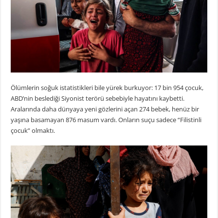
Ölümlerin soğuk istatistikleri bile yürek burkuyor: 17 bin 954 çocuk,
ABD’nin beslediği Siyonist terörü sebebiyle hayatını kaybetti.
Aralarında daha dünyaya yeni gözlerini açan 274 bebek, henüz bir
yaşına basamayan 876 masum vardı. Onların suçu sadece “Filistinli
çocuk” olmaktı.