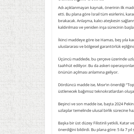
Adı açıklanmayan kaynak, önerinin ilk maddes
etti. Bu plana göre İsrail tüm esirlerini, kar
bırakacak. Anlaşma, kalıcı ateşkesin sağla
kaldırılması ve yeniden inşa sürecinin başl
İkinci maddeye göre ise Hamas, beş yıla kad
uluslararası ve bölgesel garantörlük eşliğin
Üçüncü maddede, bu çerçeve üzerinde uzlaş
taahhüt ediliyor. Bu da askeri operasyonları
önünün açılması anlamına geliyor.
Dördüncü madde ise, Mısır’ın önerdiği “To
üstlenecek bağımsız teknokratlardan oluşa
Beşinci ve son madde ise, başta 2024 Pekin 
uzlaşılar temelinde ulusal birlik sürecine 
Başka bir üst düzey Filistinli yetkili, Katar 
önerdiğini bildirdi. Bu plana göre: 5 ila 7 yıl