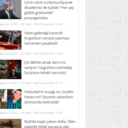
Çin’in vitrin turlarına Diyanet
Akademisi de katıldı! “Her şey
güllük gülistanlık”
propagandası
Ağustos 2026 | 23 Safer 1448 Perşembe 20:28
İslam geleneği kazandı:
Kırgızistan cenaze yakmayı
tamamen yasakladı
Ağustos 2026 | 23 Safer 1448 Perşembe 17:24
Çin BM’de ahlak dersi mi
veriyor? Uygurlara zulmedip
Suriye’ye tehdit savurdu!
Ağustos 2026 | 23 Safer 1448 Perşembe 16:10
Hizbullah’ın tuzağı mı, İsrail’in
hatası mı? Siyonist askerlerin
ölümünde belirsizlik!
Ağustos 2026 | 23 Safer 1448 Perşembe 16:08
Mali’de tepki çeken iddia: Ölen
askerler JNIM savaşçısı gibi