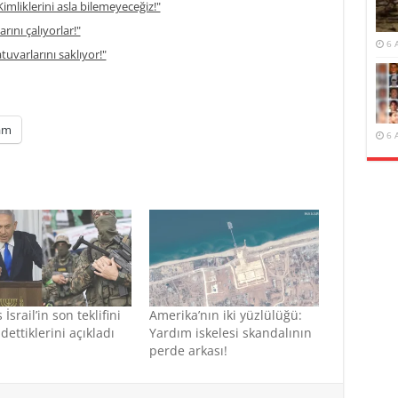
imliklerini asla bilemeyeceğiz!"
rını çalıyorlar!"
6 
atuvarlarını saklıyor!"
am
6 
srail’in son teklifini
Amerika’nın iki yüzlülüğü:
dettiklerini açıkladı
Yardım iskelesi skandalının
perde arkası!