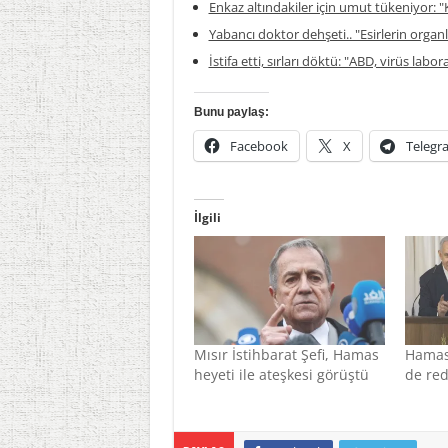
Enkaz altındakiler için umut tükeniyor: "K
Yabancı doktor dehşeti.. "Esirlerin organla
İstifa etti, sırları döktü: "ABD, virüs labor
Bunu paylaş:
Facebook
X
Telegr
İlgili
Mısır İstihbarat Şefi, Hamas
Hamas İ
heyeti ile ateşkesi görüştü
de red