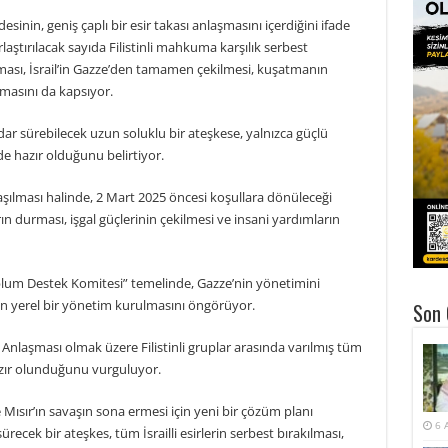
inin, geniş çaplı bir esir takası anlaşmasını içerdiğini ifade
arlaştırılacak sayıda Filistinli mahkuma karşılık serbest
nması, İsrail’in Gazze’den tamamen çekilmesi, kuşatmanın
amasını da kapsıyor.
ar sürebilecek uzun soluklu bir ateşkese, yalnızca güçlü
de hazır olduğunu belirtiyor.
ılması halinde, 2 Mart 2025 öncesi koşullara dönüleceği
n durması, işgal güçlerinin çekilmesi ve insani yardımların
plum Destek Komitesi” temelinde, Gazze’nin yönetimini
n yerel bir yönetim kurulmasını öngörüyor.
Son 
Anlaşması olmak üzere Filistinli gruplar arasında varılmış tüm
hazır olunduğunu vurguluyor.
ve Mısır’ın savaşın sona ermesi için yeni bir çözüm planı
6 
 sürecek bir ateşkes, tüm İsrailli esirlerin serbest bırakılması,