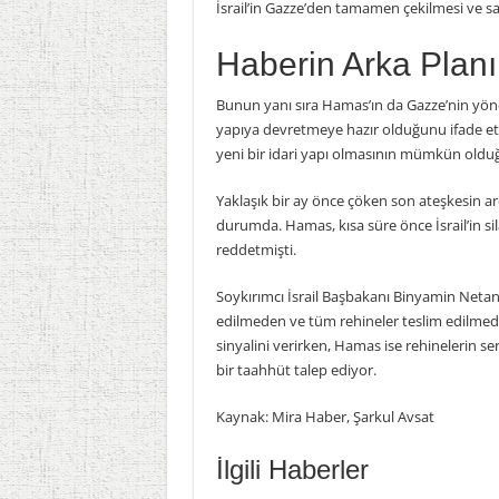
İsrail’in Gazze’den tamamen çekilmesi ve s
Haberin Arka Planı
Bunun yanı sıra Hamas’ın da Gazze’nin yöneti
yapıya devretmeye hazır olduğunu ifade etti
yeni bir idari yapı olmasının mümkün olduğu
Yaklaşık bir ay önce çöken son ateşkesin a
durumda. Hamas, kısa süre önce İsrail’in sila
reddetmişti.
Soykırımcı İsrail Başbakanı Binyamin Neta
edilmeden ve tüm rehineler teslim edilmede
sinyalini verirken, Hamas ise rehinelerin s
bir taahhüt talep ediyor.
Kaynak: Mira Haber, Şarkul Avsat
İlgili Haberler