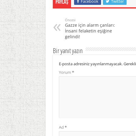
Facebook
Twitter
Paylaş
Öncesi
Gazze için alarm çanları:
İnsani felaketin eşiğine
gelindi!
Bir yanıt yazın
E-posta adresiniz yayınlanmayacak.
Gerekli
Yorum
*
Ad
*