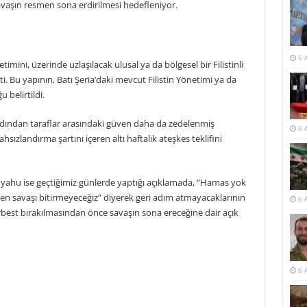
avaşın resmen sona erdirilmesi hedefleniyor.
6 
mini, üzerinde uzlaşılacak ulusal ya da bölgesel bir Filistinli
. Bu yapının, Batı Şeria’daki mevcut Filistin Yönetimi ya da
 belirtildi.
rdından taraflar arasındaki güven daha da zedelenmiş
6 
hsızlandırma şartını içeren altı haftalık ateşkes teklifini
nyahu ise geçtiğimiz günlerde yaptığı açıklamada, “Hamas yok
n savaşı bitirmeyeceğiz” diyerek geri adım atmayacaklarının
6 
erbest bırakılmasından önce savaşın sona ereceğine dair açık
6 