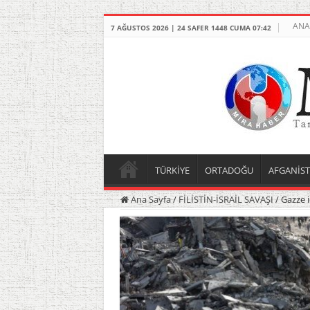
ANA
7 AĞUSTOS 2026 | 24 SAFER 1448 CUMA 07:42
TÜRKİYE
ORTADOĞU
AFGANİS
Ana Sayfa
/
FİLİSTİN-İSRAİL SAVAŞI
/
Gazze i