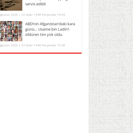
servis edildi
Ağustos 2026 | 23 Safer 1448 Perşembe 14:54
ABD’nin Afganistan’daki kara
günü… Usame bin Ladin’i
öldüren tim yok oldu
Ağustos 2026 | 23 Safer 1448 Perşembe 10:38