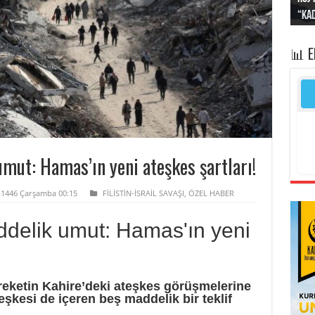
“Kad
Irak
yapt
kayı
bası
📊 
mut: Hamas’ın yeni ateşkes şartları!
l 1446 Çarşamba 00:15
FİLİSTİN-İSRAİL SAVAŞI
,
ÖZEL HABER
ddelik umut: Hamas'ın yeni
reketin Kahire’deki ateşkes görüşmelerine
eşkesi de içeren beş maddelik bir teklif