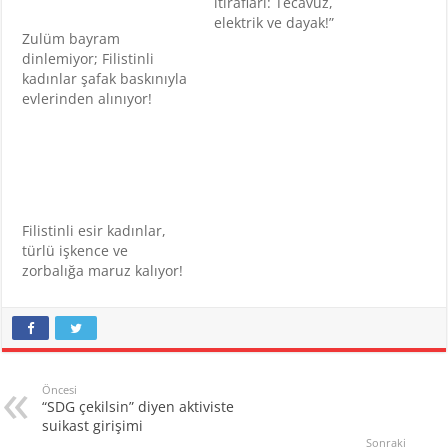
itirafları: Tecavüz,
elektrik ve dayak!”
Zulüm bayram
dinlemiyor; Filistinli
kadınlar şafak baskınıyla
evlerinden alınıyor!
Filistinli esir kadınlar,
türlü işkence ve
zorbalığa maruz kalıyor!
Öncesi
“SDG çekilsin” diyen aktiviste
suikast girişimi
Sonraki