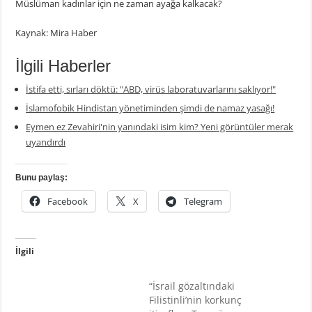
Müslüman kadınlar için ne zaman ayağa kalkacak?
Kaynak: Mira Haber
İlgili Haberler
İstifa etti, sırları döktü: "ABD, virüs laboratuvarlarını saklıyor!"
İslamofobik Hindistan yönetiminden şimdi de namaz yasağı!
Eymen ez Zevahiri'nin yanındaki isim kim? Yeni görüntüler merak
uyandırdı
Bunu paylaş:
Facebook
X
Telegram
İlgili
“İsrail gözaltındaki
Filistinli’nin korkunç