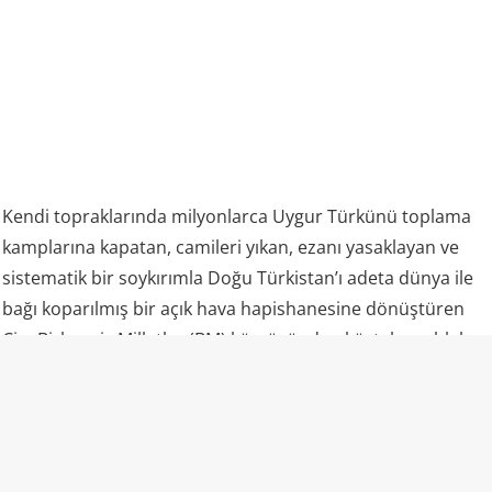
Kendi topraklarında milyonlarca Uygur Türkünü toplama
kamplarına kapatan, camileri yıkan, ezanı yasaklayan ve
sistematik bir soykırımla Doğu Türkistan’ı adeta dünya ile
bağı koparılmış bir açık hava hapishanesine dönüştüren
Çin, Birleşmiş Milletler (BM) kürsüsünden küstahça ahlak
dersi vermeye kalkıştı.
BM Güvenlik Konseyi’nde konuşan Çin Temsilcisi,
Suriye
geçici hükümetini Türkistan İslam Partisi’ne destek
vermekle suçlayarak doğrudan hedef aldı. Çinli temsilcinin,