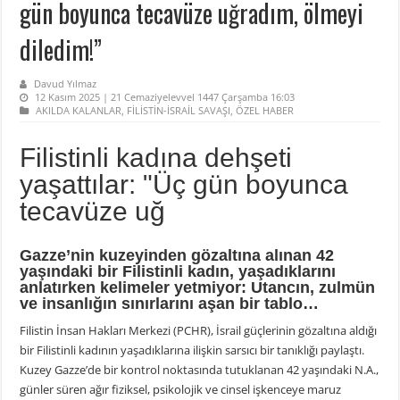
gün boyunca tecavüze uğradım, ölmeyi
diledim!”
Davud Yılmaz
12 Kasım 2025 | 21 Cemaziyelevvel 1447 Çarşamba 16:03
AKILDA KALANLAR
,
FİLİSTİN-İSRAİL SAVAŞI
,
ÖZEL HABER
Filistinli kadına dehşeti
yaşattılar: "Üç gün boyunca
tecavüze uğ
Gazze’nin kuzeyinden gözaltına alınan 42
yaşındaki bir Filistinli kadın, yaşadıklarını
anlatırken kelimeler yetmiyor: Utancın, zulmün
ve insanlığın sınırlarını aşan bir tablo…
Filistin İnsan Hakları Merkezi (PCHR), İsrail güçlerinin gözaltına aldığı
bir Filistinli kadının yaşadıklarına ilişkin sarsıcı bir tanıklığı paylaştı.
Kuzey Gazze’de bir kontrol noktasında tutuklanan 42 yaşındaki N.A.,
günler süren ağır fiziksel, psikolojik ve cinsel işkenceye maruz