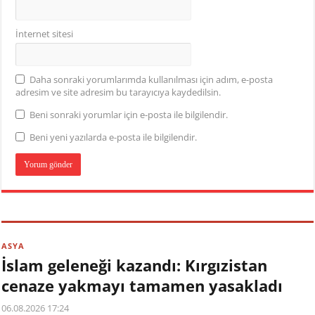
İnternet sitesi
Daha sonraki yorumlarımda kullanılması için adım, e-posta
adresim ve site adresim bu tarayıcıya kaydedilsin.
Beni sonraki yorumlar için e-posta ile bilgilendir.
Beni yeni yazılarda e-posta ile bilgilendir.
ASYA
İslam geleneği kazandı: Kırgızistan
cenaze yakmayı tamamen yasakladı
06.08.2026 17:24