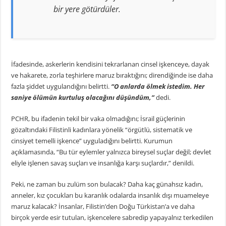
bir yere götürdüler.
İfadesinde, askerlerin kendisini tekrarlanan cinsel işkenceye, dayak
ve hakarete, zorla teşhirlere maruz bıraktığını; direndiğinde ise daha
fazla şiddet uygulandığını belirtti.
“O anlarda ölmek istedim. Her
saniye ölümün kurtuluş olacağını düşündüm,”
dedi.
PCHR, bu ifadenin tekil bir vaka olmadığını; İsrail güçlerinin
gözaltındaki Filistinli kadınlara yönelik “örgütlü, sistematik ve
cinsiyet temelli işkence” uyguladığını belirtti. Kurumun
açıklamasında, “Bu tür eylemler yalnızca bireysel suçlar değil; devlet
eliyle işlenen savaş suçları ve insanlığa karşı suçlardır,” denildi.
Peki, ne zaman bu zulüm son bulacak? Daha kaç günahsız kadın,
anneler, kız çocukları bu karanlık odalarda insanlık dışı muameleye
maruz kalacak? İnsanlar, Filistin’den Doğu Türkistan’a ve daha
birçok yerde esir tutulan, işkencelere sabredip yapayalnız terkedilen