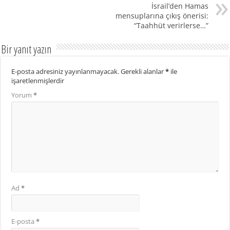
İsrail’den Hamas
mensuplarına çıkış önerisi:
“Taahhüt verirlerse…”
Bir yanıt yazın
E-posta adresiniz yayınlanmayacak.
Gerekli alanlar
*
ile
işaretlenmişlerdir
Yorum
*
Ad
*
E-posta
*