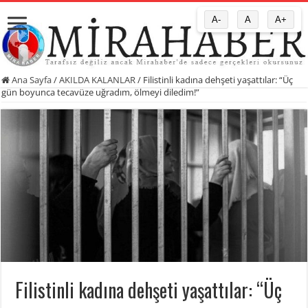
A-
A
A+
Ana Sayfa
/
AKILDA KALANLAR
/
Filistinli kadına dehşeti yaşattılar: “Üç
gün boyunca tecavüze uğradım, ölmeyi diledim!”
Filistinli kadına dehşeti yaşattılar: “Üç