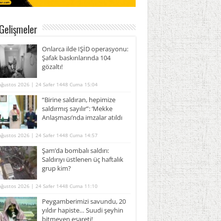
Gelişmeler
Onlarca ilde IŞİD operasyonu:
Şafak baskınlarında 104
gözaltı!
Ağustos 2026 | 24 Safer 1448 Cuma 15:04
“Birine saldıran, hepimize
saldırmış sayılır”: ‘Mekke
Anlaşması’nda imzalar atıldı
Ağustos 2026 | 24 Safer 1448 Cuma 14:57
Şam’da bombalı saldırı:
Saldırıyı üstlenen üç haftalık
grup kim?
Ağustos 2026 | 24 Safer 1448 Cuma 11:10
Peygamberimizi savundu, 20
yıldır hapiste… Suudi şeyhin
bitmeyen esareti!