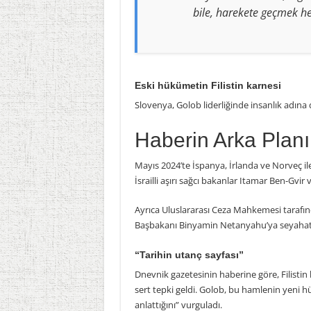
bile, harekete geçmek he
Eski hükümetin Filistin karnesi
Slovenya, Golob liderliğinde insanlık adına
Haberin Arka Planı
Mayıs 2024’te İspanya, İrlanda ve Norveç ile 
İsrailli aşırı sağcı bakanlar Itamar Ben-Gvir
Ayrıca Uluslararası Ceza Mahkemesi tarafınd
Başbakanı Binyamin Netanyahu’ya seyahat y
“Tarihin utanç sayfası”
Dnevnik gazetesinin haberine göre, Filisti
sert tepki geldi. Golob, bu hamlenin yeni h
anlattığını” vurguladı.