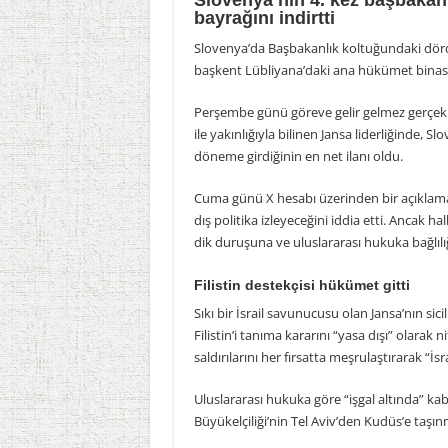
Slovenya’nın 4. kez başbakan o
bayrağını indirtti
Slovenya’da Başbakanlık koltuğundaki dörd
başkent Lübliyana’daki ana hükümet binasında
Perşembe günü göreve gelir gelmez gerçekle
ile yakınlığıyla bilinen Jansa liderliğinde, Sl
döneme girdiğinin en net ilanı oldu.
Cuma günü X hesabı üzerinden bir açıklama
dış politika izleyeceğini iddia etti. Ancak ha
dik duruşuna ve uluslararası hukuka bağlılığ
Filistin destekçisi hükümet gitti
Sıkı bir İsrail savunucusu olan Jansa’nın sici
Filistin’i tanıma kararını “yasa dışı” olarak n
saldırılarını her fırsatta meşrulaştırarak “İsr
Uluslararası hukuka göre “işgal altında” k
Büyükelçiliği’nin Tel Aviv’den Kudüs’e taşı