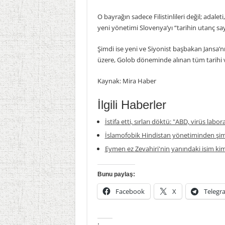
O bayrağın sadece Filistinlileri değil; adaleti
yeni yönetimi Slovenya’yı “tarihin utanç sa
Şimdi ise yeni ve Siyonist başbakan Jansa’nı
üzere, Golob döneminde alınan tüm tarihi ve
Kaynak: Mira Haber
İlgili Haberler
İstifa etti, sırları döktü: "ABD, virüs labor
İslamofobik Hindistan yönetiminden şim
Eymen ez Zevahiri'nin yanındaki isim ki
Bunu paylaş:
Facebook
X
Telegr