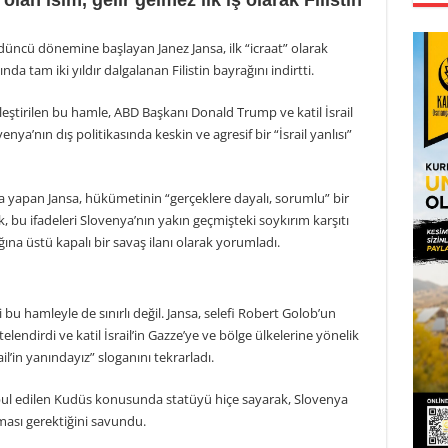
lan isim, gelir gelmez ilk iş olarak Filistin
üncü dönemine başlayan Janez Jansa, ilk “icraat” olarak
 tam iki yıldır dalgalanan Filistin bayrağını indirtti.
ştirilen bu hamle, ABD Başkanı Donald Trump ve katil İsrail
ovenya’nın dış politikasında keskin ve agresif bir “İsrail yanlısı”
 yapan Jansa, hükümetinin “gerçeklere dayalı, sorumlu” bir
lk, bu ifadeleri Slovenya’nın yakın geçmişteki soykırım karşıtı
ına üstü kapalı bir savaş ilanı olarak yorumladı.
li bu hamleyle de sınırlı değil. Jansa, selefi Robert Golob’un
itelendirdi ve katil İsrail’in Gazze’ye ve bölge ülkelerine yönelik
ail’in yanındayız” sloganını tekrarladı.
abul edilen Kudüs konusunda statüyü hiçe sayarak, Slovenya
nması gerektiğini savundu.