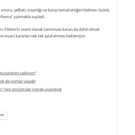
, onuru, şefkati, insanlığı ve barışı temsil ettiğini belirten Golob,
yfasına” yazmakla suçladı.
n, Filistin’in resmi olarak tanınması kararı da dahil olmak
 insani kararları tek tek iptal etmesi bekleniyor.
atuvarlarını saklıyor!"
di de namaz yasağı!
m? Yeni görüntüler merak uyandırdı
am