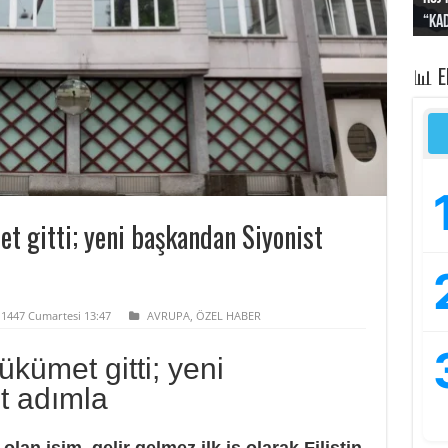
“Kad
Irak
yapt
kayı
bası
📊 
et gitti; yeni başkandan Siyonist
e 1447 Cumartesi 13:47
AVRUPA
,
ÖZEL HABER
hükümet gitti; yeni
t adımla