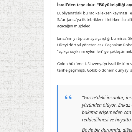
İsrail’den teşekkür: “Büyükelçiliği aç
Lübliyana’daki bu radikal eksen kayması Tel A
Sa’ar, Jansa’ya ilk tebriklerini iletirken, İs
açacağını müjdeledi.
Jansa’nın yırtıp atmaya çalıştığı bu miras, 
Ülkeyi dört yıl yöneten eski Başbakan Rober
“açıkça soykırım eylemleri” gerçekleştirmek
Golob hükümeti, Slovenya’yı İsrail ile tüm si
tarihe geçirmişti. Golob o dönem dünyayı sa
“Gazze’deki insanlar, in
yüzünden ölüyor. Enkaz a
bakıma erişemeden can v
reddedilmesi ve hayatta 
Böyle bir durumda, diğe