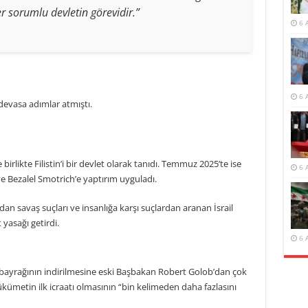
r sorumlu devletin görevidir.”
6 
6 
 devasa adımlar atmıştı.
birlikte Filistin’i bir devlet olarak tanıdı. Temmuz 2025’te ise
6 
 ve Bezalel Smotrich’e yaptırım uyguladı.
an savaş suçları ve insanlığa karşı suçlardan aranan İsrail
asağı getirdi.
6 
n bayrağının indirilmesine eski Başbakan Robert Golob’dan çok
ükümetin ilk icraatı olmasının “bin kelimeden daha fazlasını