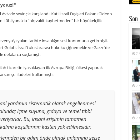
ıyoruz!”
viv’de sevinçle karşılandı. Katil İsrail Dışişleri Bakanı Gideon
Son 
rail’in Lübliyana’da “hiç vakit kaybetmeden” bir büyükelçilik
Slovenya’yı yakın tarihte insanlığın sesi konumuna getirmişti.
t Golob, İsrail’i uluslararası hukuku çiğnemekle ve Gazze’de
7 
le defalarca suçlamıştı.
lah ticaretini yasaklayan ilk Avrupa Birliği ülkesi yaparak
rsan şu ifadeleri kullanmıştı:
7 
sani yardımın sistematik olarak engellenmesi
ltında; içme suyuna, gıdaya ve temel tıbbi
eriyorlar. Bu, insani erişimin tamamen
7 
kalma koşullarının kasten yok edilmesidir.
rlerinden bir adım önde olmak anlamına gelse