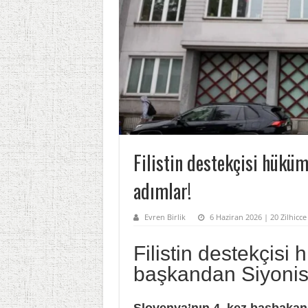
Filistin destekçisi hüküm
adımlar!
Evren Birlik
6 Haziran 2026 | 20 Zilhicc
Filistin destekçisi 
başkandan Siyonis