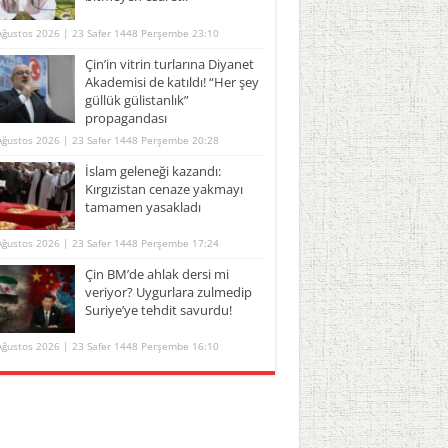
Ağustos 2026 | 23 Safer 1448 Perşembe 23:10
Çin’in vitrin turlarına Diyanet
Akademisi de katıldı! “Her şey
güllük gülistanlık”
propagandası
Ağustos 2026 | 23 Safer 1448 Perşembe 20:28
İslam geleneği kazandı:
Kırgızistan cenaze yakmayı
tamamen yasakladı
Ağustos 2026 | 23 Safer 1448 Perşembe 17:24
Çin BM’de ahlak dersi mi
veriyor? Uygurlara zulmedip
Suriye’ye tehdit savurdu!
Ağustos 2026 | 23 Safer 1448 Perşembe 16:10