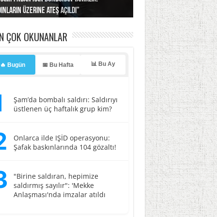
ınların üzerine ateş açıldı”
’a misilleme tehdidi!
ı… İsrail’in “timsah” planına fren!
tlar başladı
ldı, kabus yaşatıldı!
EN ÇOK OKUNANLAR
📊 Bu Ay
🔥 Bugün
📅 Bu Hafta
1
Şam’da bombalı saldırı: Saldırıyı
üstlenen üç haftalık grup kim?
2
Onlarca ilde IŞİD operasyonu:
Şafak baskınlarında 104 gözaltı!
3
"Birine saldıran, hepimize
saldırmış sayılır": 'Mekke
Anlaşması'nda imzalar atıldı