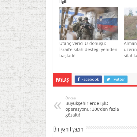
İlgili
Utanç verici U-dönüşü:
Alman
İsrail’e silah desteği yeniden
üzerin
başladı!
silahl
Facebook
Twitter
Paylaş
Öncesi
Büyükşehirlerde IŞİD
operasyonu: 300’den fazla
gözaltı!
Bir yanıt yazın