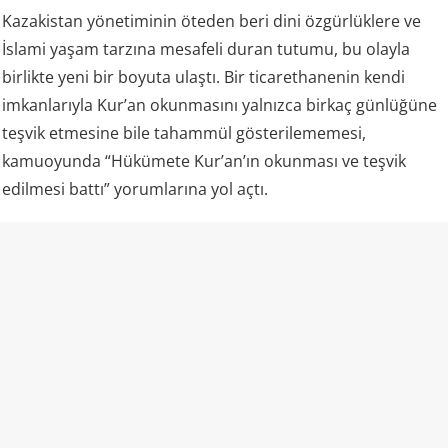
Kazakistan yönetiminin öteden beri dini özgürlüklere ve
İslami yaşam tarzına mesafeli duran tutumu, bu olayla
birlikte yeni bir boyuta ulaştı. Bir ticarethanenin kendi
imkanlarıyla Kur’an okunmasını yalnızca birkaç günlüğüne
teşvik etmesine bile tahammül gösterilememesi,
kamuoyunda “Hükümete Kur’an’ın okunması ve teşvik
edilmesi battı” yorumlarına yol açtı.
Kazakistan ve “laiklik”
Kazakistan rejimi kendisini laik bir devlet olarak tanımlıyor
ve resmi mevzuatında vatandaşların vicdan ve din
özgürlüğünü güvence altına aldığını belirtiyor. Aynı kanun,
insanların dini inançlarını yayma ve dini faaliyetlere katılma
hakkına sahip olduğunu da ifade ediyor.
Ancak uygulamada dini alan üzerindeki devlet denetimi