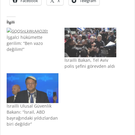
Facebook
X
Telegram
İlgili
İşgalci hükümette
gerilim: “Ben vazo
değilim!”
İsrailli Bakan, Tel Aviv
polis şefini görevden aldı
İsrailli Ulusal Güvenlik
Bakanı: “İsrail, ABD
bayrağındaki yıldızlardan
biri değildir”