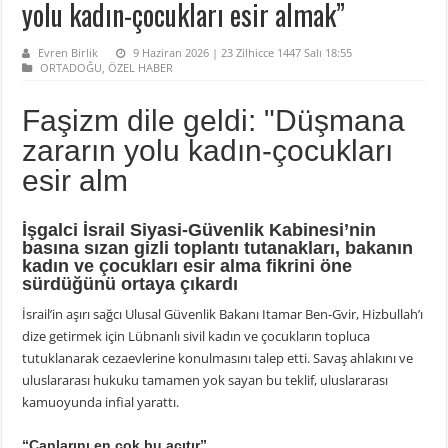
yolu kadın-çocukları esir almak”
Evren Birlik
9 Haziran 2026 | 23 Zilhicce 1447 Salı 18:55
ORTADOĞU
,
ÖZEL HABER
Faşizm dile geldi: "Düşmana
zararın yolu kadın-çocukları
esir alm
İşgalci İsrail Siyasi-Güvenlik Kabinesi’nin
basına sızan gizli toplantı tutanakları, bakanın
kadın ve çocukları esir alma fikrini öne
sürdüğünü ortaya çıkardı
İsrail’in aşırı sağcı Ulusal Güvenlik Bakanı Itamar Ben-Gvir, Hizbullah’ı
dize getirmek için Lübnanlı sivil kadın ve çocukların topluca
tutuklanarak cezaevlerine konulmasını talep etti. Savaş ahlakını ve
uluslararası hukuku tamamen yok sayan bu teklif, uluslararası
kamuoyunda infial yarattı.
“Canlarını en çok bu acıtır”