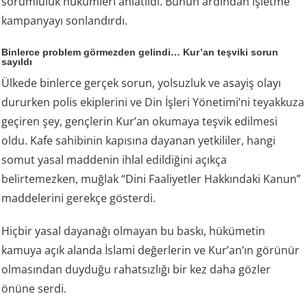
sorumluluk hükümleri anlatıldı. Bunun ardından işletme
kampanyayı sonlandırdı.
Binlerce problem görmezden gelindi… Kur’an teşviki sorun
sayıldı
Ülkede binlerce gerçek sorun, yolsuzluk ve asayiş olayı
dururken polis ekiplerini ve Din İşleri Yönetimi’ni teyakkuza
geçiren şey, gençlerin Kur’an okumaya teşvik edilmesi
oldu. Kafe sahibinin kapısına dayanan yetkililer, hangi
somut yasal maddenin ihlal edildiğini açıkça
belirtemezken, muğlak “Dini Faaliyetler Hakkındaki Kanun”
maddelerini gerekçe gösterdi.
Hiçbir yasal dayanağı olmayan bu baskı, hükümetin
kamuya açık alanda İslami değerlerin ve Kur’an’ın görünür
olmasından duyduğu rahatsızlığı bir kez daha gözler
önüne serdi.