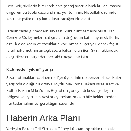
Ben-Gvir, sivillerin birer “rehin ve şantaj aracı” olarak kullanılmasını
öngören bu toplu cezalandırma yönteminin, Hizbullah üzerinde
kesin bir psikolojik yıkım oluşturacağını iddia etti.
İsrail’in tanıdığı “modern savaş hukukunun” temelini oluşturan
Cenevre Sözleşmeleri, çatışmalara doğrudan katılmayan sivillerin,
özellikle de kadın ve çocukların korunmasını içeriyor. Ancak faşist
İsrail hükümetinin en açık sözlü bakanı olan Ben-Gvir, hakkındaki
eleştirilere en başından beri aldırmayan bir isim.
Kabinede “yıkım” yarışı
Sızan tutanaklar, kabinenin diğer üyelerinin de benzer bir radikalizm
yarışında olduğunu ortaya koydu. Savunma Bakanı Israel Katz ve
Kültür Bakanı Miki Zohar, Beyrut’un güneyindeki sivil yerleşim
bölgesi Dahiye’nin, siyasi onay mekanizmaları bile beklenmeden
haritadan silinmesi gerektiğini savundu.
Haberin Arka Planı
Yerleşim Bakanı Orit Struk da Güney Lübnan topraklarının kalıcı