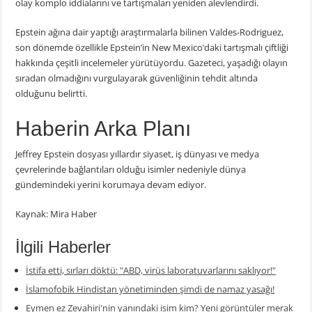
olay komplo iddialarını ve tartışmaları yeniden alevlendirdi.
Epstein ağına dair yaptığı araştırmalarla bilinen Valdes-Rodriguez,
son dönemde özellikle Epstein’in New Mexico’daki tartışmalı çiftliği
hakkında çeşitli incelemeler yürütüyordu. Gazeteci, yaşadığı olayın
sıradan olmadığını vurgulayarak güvenliğinin tehdit altında
olduğunu belirtti.
Haberin Arka Planı
Jeffrey Epstein dosyası yıllardır siyaset, iş dünyası ve medya
çevrelerinde bağlantıları olduğu isimler nedeniyle dünya
gündemindeki yerini korumaya devam ediyor.
Kaynak: Mira Haber
İlgili Haberler
İstifa etti, sırları döktü: "ABD, virüs laboratuvarlarını saklıyor!"
İslamofobik Hindistan yönetiminden şimdi de namaz yasağı!
Eymen ez Zevahiri'nin yanındaki isim kim? Yeni görüntüler merak