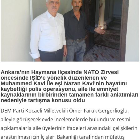
Ankara’nın Haymana ilçesinde NATO Zirvesi
öncesinde IŞİD’e yönelik düzenlenen ve
Muhammed Kavi ile eşi Nazan Kavi’nin hayatını
kaybettiği polis operasyonu, aile ile emniyet
kaynaklarının birbirinden tamamen farklı anlatımları
nedeniyle tartışma konusu oldu
DEM Parti Kocaeli Milletvekili Ömer Faruk Gergerlioğlu,
aileyle görüşerek evde incelemelerde bulundu ve resmi
açıklamalarla aile üyelerinin ifadeleri arasındaki çelişkilerin
araştırılması için İçişleri Bakanlığı tarafından müfettiş