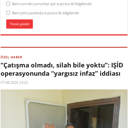
Beni sonraki yorumlar için e-posta ile bilgilendir.
Beni yeni yazılarda e-posta ile bilgilendir.
ÖZEL HABER
“Çatışma olmadı, silah bile yoktu”: IŞİD
operasyonunda “yargısız infaz” iddiası
07.08.2026 23:22