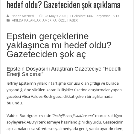
hedef oldu? Gazeteciden şok açıklama
Haber Merkezi
28 Mayıs 2026 | 11 Zilhicce 1447 Perşembe 15:13
AKILDA KALANLAR
,
AMERİKA
,
ÖZEL HABER
Epstein gerçeklerine
yaklaşınca mı hedef oldu?
Gazeteciden şok aç
Epstein Dosyasını Araştıran Gazeteciye “Hedefli
Enerji Saldırısı”
Jeffrey Epstein’in yıllardır tartışma konusu olan çiftliği ve burada
yaşandığı öne sürülen karanlık ilişkiler üzerine araştırmalar yapan
gazeteci Alisa Valdes-Rodriguez, dikkat çeken bir açıklamada
bulundu.
Valdes-Rodriguez, evinde
“hedefli enerji saldırısına”
maruz kaldığını
söyleyerek ABD’yi terk etmeye hazırlandığını duyurdu. Gazetecinin
açıklamaları kısa sürede sosyal medyada geniş yankı uyandırırken,