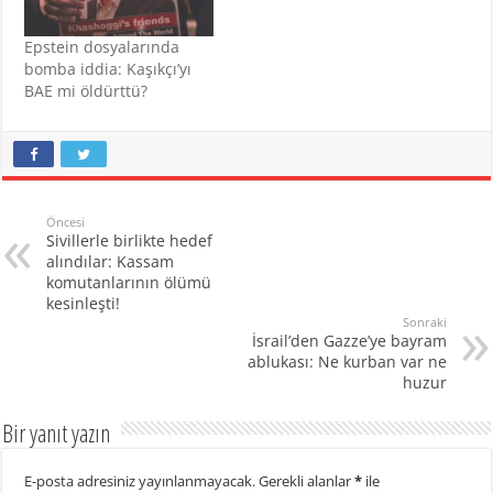
Epstein dosyalarında
bomba iddia: Kaşıkçı’yı
BAE mi öldürttü?
Öncesi
Sivillerle birlikte hedef
alındılar: Kassam
komutanlarının ölümü
kesinleşti!
Sonraki
İsrail’den Gazze’ye bayram
ablukası: Ne kurban var ne
huzur
Bir yanıt yazın
E-posta adresiniz yayınlanmayacak.
Gerekli alanlar
*
ile