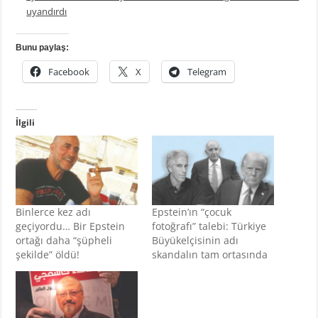
uyandırdı
Bunu paylaş:
Facebook
X
Telegram
İlgili
Binlerce kez adı
Epstein’ın “çocuk
geçiyordu… Bir Epstein
fotoğrafı” talebi: Türkiye
ortağı daha “şüpheli
Büyükelçisinin adı
şekilde” öldü!
skandalın tam ortasında