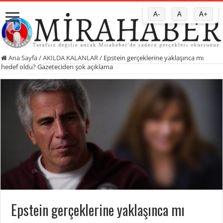
A-
A
A+
Ana Sayfa
/
AKILDA KALANLAR
/
Epstein gerçeklerine yaklaşınca mı
hedef oldu? Gazeteciden şok açıklama
Epstein gerçeklerine yaklaşınca mı