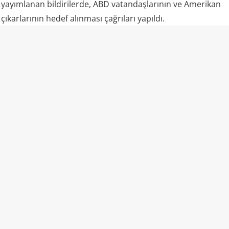
yayımlanan bildirilerde, ABD vatandaşlarının ve Amerikan
çıkarlarının hedef alınması çağrıları yapıldı.
Aynı anda iki ülke, iki büyük patlama
7 Ağustos 1998 Cuma günü saatler 10.30 civarında,
Kenya’nın Nairobi kentindeki ABD Büyükelçiliği ile
Tanzanya’nın Darüsselam kentindeki ABD Büyükelçiliği
neredeyse aynı anda hedef alındı.
Saldırganlar, bomba yüklü araçlarla büyükelçiliklerin
çevresine ulaştı ve patlayıcıları infilak ettirdi.
Nairobi’deki saldırı, iki olay arasında en büyük yıkıma yol
açtı. Patlamanın şiddeti yalnızca büyükelçilik binasını değil,
çevredeki çok sayıda yapıyı da etkiledi. Bölgedeki binalar
ağır hasar gördü, sokaklar enkazla doldu.