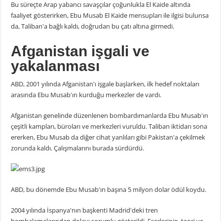
Bu süreçte Arap yabancı savaşçılar çoğunlukla El Kaide altında
faaliyet gösterirken, Ebu Musab El Kaide mensupları ile ilgisi bulunsa
da, Taliban'a bağlı kaldı, doğrudan bu çatı altına girmedi.
Afganistan işgali ve
yakalanması
ABD, 2001 yılında Afganistan'ı işgale başlarken, ilk hedef noktaları
arasında Ebu Musab'ın kurduğu merkezler de vardı.
Afganistan genelinde düzenlenen bombardımanlarda Ebu Musab'ın
çeşitli kampları, büroları ve merkezleri vuruldu. Taliban iktidarı sona
ererken, Ebu Musab da diğer cihat yanlıları gibi Pakistan'a çekilmek
zorunda kaldı. Çalışmalarını burada sürdürdü.
ABD, bu dönemde Ebu Musab'ın başına 5 milyon dolar ödül koydu.
2004 yılında İspanya'nın başkenti Madrid'deki tren
bombalamalarından dolayı sorumlu gösterildi. Eserlerinin, teori ve