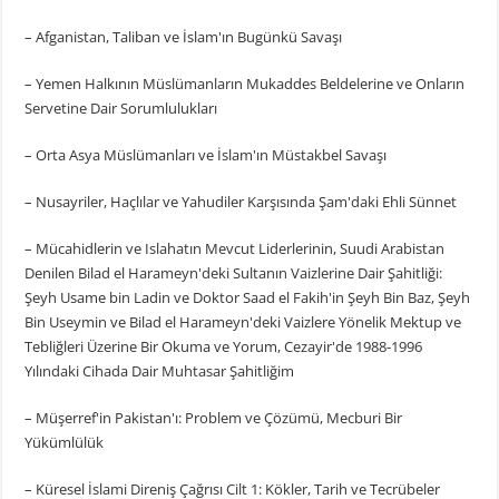
– Afganistan, Taliban ve İslam'ın Bugünkü Savaşı
– Yemen Halkının Müslümanların Mukaddes Beldelerine ve Onların
Servetine Dair Sorumlulukları
– Orta Asya Müslümanları ve İslam'ın Müstakbel Savaşı
– Nusayriler, Haçlılar ve Yahudiler Karşısında Şam'daki Ehli Sünnet
– Mücahidlerin ve Islahatın Mevcut Liderlerinin, Suudi Arabistan
Denilen Bilad el Harameyn'deki Sultanın Vaizlerine Dair Şahitliği:
Şeyh Usame bin Ladin ve Doktor Saad el Fakih'in Şeyh Bin Baz, Şeyh
Bin Useymin ve Bilad el Harameyn'deki Vaizlere Yönelik Mektup ve
Tebliğleri Üzerine Bir Okuma ve Yorum, Cezayir'de 1988-1996
Yılındaki Cihada Dair Muhtasar Şahitliğim
– Müşerref'in Pakistan'ı: Problem ve Çözümü, Mecburi Bir
Yükümlülük
– Küresel İslami Direniş Çağrısı Cilt 1: Kökler, Tarih ve Tecrübeler