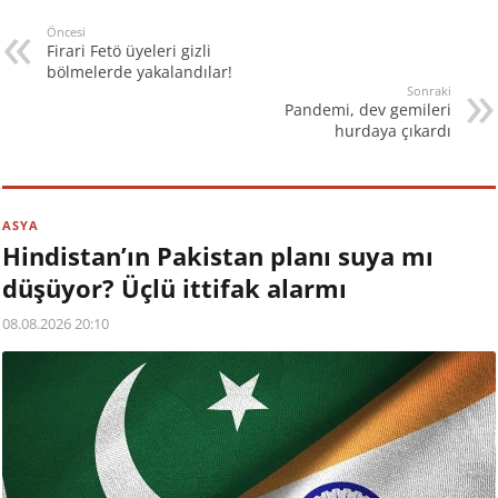
Öncesi
Firari Fetö üyeleri gizli
bölmelerde yakalandılar!
Sonraki
Pandemi, dev gemileri
hurdaya çıkardı
ASYA
Hindistan’ın Pakistan planı suya mı
düşüyor? Üçlü ittifak alarmı
08.08.2026 20:10