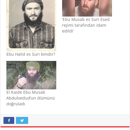
‘Ebu Musab es Suri Esed
rejimi tarafından idam
edildi’
Ebu Halid es Suri kimdir?
El Kaide Ebu Musab
Abdulvedud’un ölümünü
doğruladı