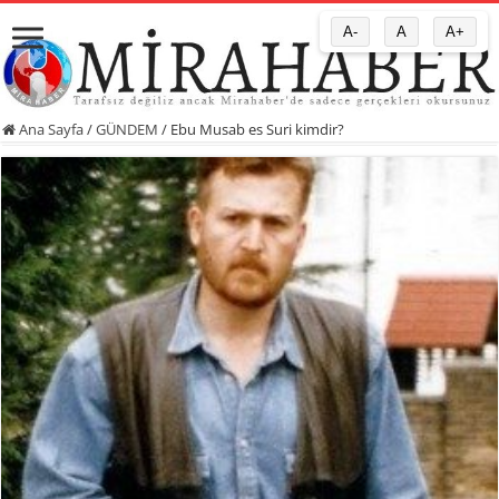
A-
A
A+
Ana Sayfa
/
GÜNDEM
/
Ebu Musab es Suri kimdir?