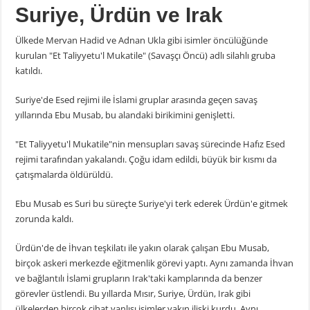
Suriye, Ürdün ve Irak
Ülkede Mervan Hadid ve Adnan Ukla gibi isimler öncülüğünde
kurulan "Et Taliyyetu'l Mukatile" (Savaşçı Öncü) adlı silahlı gruba
katıldı.
Suriye'de Esed rejimi ile İslami gruplar arasında geçen savaş
yıllarında Ebu Musab, bu alandaki birikimini genişletti.
"Et Taliyyetu'l Mukatile"nin mensupları savaş sürecinde Hafız Esed
rejimi tarafından yakalandı. Çoğu idam edildi, büyük bir kısmı da
çatışmalarda öldürüldü.
Ebu Musab es Suri bu süreçte Suriye'yi terk ederek Ürdün'e gitmek
zorunda kaldı.
Ürdün'de de İhvan teşkilatı ile yakın olarak çalışan Ebu Musab,
birçok askeri merkezde eğitmenlik görevi yaptı. Aynı zamanda İhvan
ve bağlantılı İslami grupların Irak'taki kamplarında da benzer
görevler üstlendi. Bu yıllarda Mısır, Suriye, Ürdün, Irak gibi
ülkelerden birçok cihat yanlısı isimler yakın ilişki kurdu. Aynı