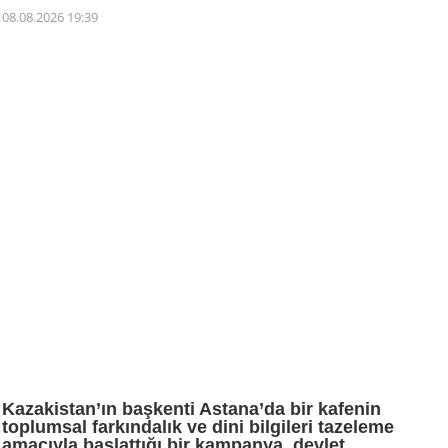
08.08.2026 19:39
Kazakistan’ın başkenti Astana’da bir kafenin
toplumsal farkındalık ve dini bilgileri tazeleme
amacıyla başlattığı bir kampanya, devlet