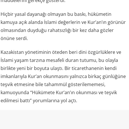
maddelerini gerekçe gösterdi.
Hiçbir yasal dayanağı olmayan bu baskı, hükümetin
kamuya açık alanda İslami değerlerin ve Kur’an’ın görünür
olmasından duyduğu rahatsızlığı bir kez daha gözler
önüne serdi.
Kazakistan yönetiminin öteden beri dini özgürlüklere ve
İslami yaşam tarzına mesafeli duran tutumu, bu olayla
birlikte yeni bir boyuta ulaştı. Bir ticarethanenin kendi
imkanlarıyla Kur’an okunmasını yalnızca birkaç günlüğüne
teşvik etmesine bile tahammül gösterilememesi,
kamuoyunda “Hükümete Kur’an’ın okunması ve teşvik
edilmesi battı” yorumlarına yol açtı.
Kazakistan ve “laiklik”
Kazakistan rejimi kendisini laik bir devlet olarak tanımlıyor