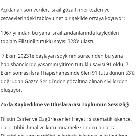
Açıklanan son veriler, İsrail gözaltı merkezleri ve
cezaevlerindeki tabloyu net bir şekilde ortaya koyuyor:
1967 yılından bu yana İsrail zindanlarında kayledilen
toplam Filistinli tutuklu sayısı 328’e ulaştı.
7 Ekim 2023’te başlayan soykırım sürecinden bu yana
hapishanelerde yaşamını yitiren tutuklu sayısı 91 oldu. 7
Ekim sonrası İsrail hapishanesinde ölen 91 tutuklunun 53’ü
doğrudan Gazze Şeridi’nden gözaltına alınan sivillerden
oluşuyor.
Zorla Kaybedilme ve Uluslararası Toplumun Sessizliği
Filistin Esirler ve Özgürleşenler Heyeti; sistematik işkence,
darp, tıbbi ihmal ve kötü muamele sonucu onlarca
Filistinlinin can verdiğini, ellerinde işkenceyle katledilme