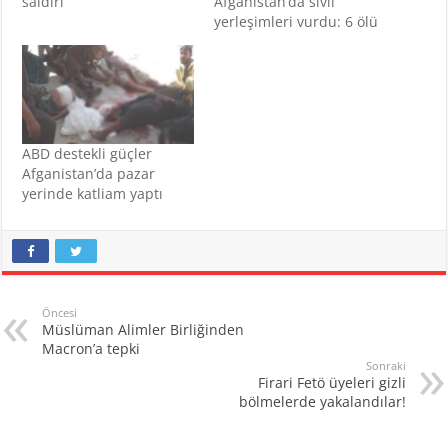
saldırı
Afganistan’da sivil
yerleşimleri vurdu: 6 ölü
ABD destekli güçler
Afganistan’da pazar
yerinde katliam yaptı
Öncesi
Müslüman Alimler Birliğinden
Macron’a tepki
Sonraki
Firari Fetö üyeleri gizli
bölmelerde yakalandılar!