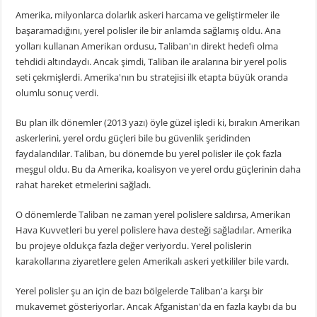
Amerika, milyonlarca dolarlık askeri harcama ve geliştirmeler ile
başaramadığını, yerel polisler ile bir anlamda sağlamış oldu. Ana
yolları kullanan Amerikan ordusu, Taliban'ın direkt hedefi olma
tehdidi altındaydı. Ancak şimdi, Taliban ile aralarına bir yerel polis
seti çekmişlerdi. Amerika'nın bu stratejisi ilk etapta büyük oranda
olumlu sonuç verdi.
Bu plan ilk dönemler (2013 yazı) öyle güzel işledi ki, bırakın Amerikan
askerlerini, yerel ordu güçleri bile bu güvenlik şeridinden
faydalandılar. Taliban, bu dönemde bu yerel polisler ile çok fazla
meşgul oldu. Bu da Amerika, koalisyon ve yerel ordu güçlerinin daha
rahat hareket etmelerini sağladı.
O dönemlerde Taliban ne zaman yerel polislere saldırsa, Amerikan
Hava Kuvvetleri bu yerel polislere hava desteği sağladılar. Amerika
bu projeye oldukça fazla değer veriyordu. Yerel polislerin
karakollarına ziyaretlere gelen Amerikalı askeri yetkililer bile vardı.
Yerel polisler şu an için de bazı bölgelerde Taliban'a karşı bir
mukavemet gösteriyorlar. Ancak Afganistan'da en fazla kaybı da bu