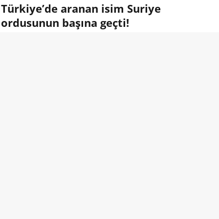
Türkiye’de aranan isim Suriye
ordusunun başına geçti!
09.08.2026 13:00
Suriye hükümeti, Türkiye doğumlu Ömer Muhammed
Çiftçi’yi Suriye ordusunun 62. Tugay Komutanlığına atadı.
1980 yılında Osmaniye’de doğan Çiftçi, Beşar Esad