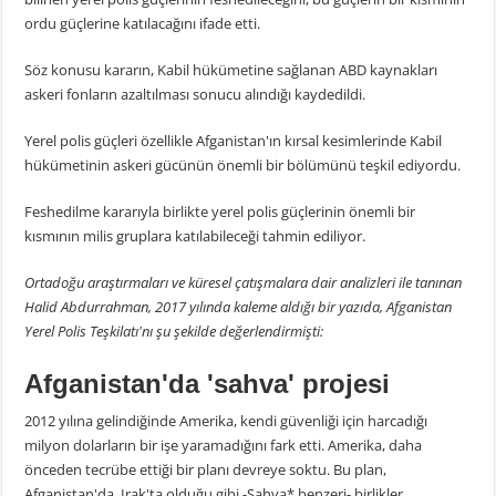
ordu güçlerine katılacağını ifade etti.
Söz konusu kararın, Kabil hükümetine sağlanan ABD kaynakları
askeri fonların azaltılması sonucu alındığı kaydedildi.
Yerel polis güçleri özellikle Afganistan'ın kırsal kesimlerinde Kabil
hükümetinin askeri gücünün önemli bir bölümünü teşkil ediyordu.
Feshedilme kararıyla birlikte yerel polis güçlerinin önemli bir
kısmının milis gruplara katılabileceği tahmin ediliyor.
Ortadoğu araştırmaları ve küresel çatışmalara dair analizleri ile tanınan
Halid Abdurrahman, 2017 yılında kaleme aldığı bir yazıda, Afganistan
Yerel Polis Teşkilatı'nı şu şekilde değerlendirmişti:
Afganistan'da 'sahva' projesi
2012 yılına gelindiğinde Amerika, kendi güvenliği için harcadığı
milyon dolarların bir işe yaramadığını fark etti. Amerika, daha
önceden tecrübe ettiği bir planı devreye soktu. Bu plan,
Afganistan'da, Irak'ta olduğu gibi -Sahva* benzeri- birlikler