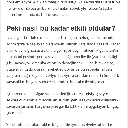
polisler veriyor. Aldıkları maaşın düşüklüğü
(100-200 dolar arası)
ve
her an ölümle burun buruna olmaları sebebiyle Taliban'a teslim
olma konusunda da birinci sıradalar.
Peki nasıl bu kadar etkili oldular?
Bakıldığında, silah tutmasını bile bilmeyen, birkaç saatlik talimden
sonra göreve başlayan bu güçlerin Taliban karşısında nasıl bu kadar
etkili olabildiği sorusu akıllara gelmiyor değil. Taliban, Afganistan'ın
birçok bölgesinde gerilla savaşına bağlı temeller ile (vur-kaç taktiği
gibi) savaşıyor. Amerika ve onun desteğindeki ulusal birlikler ise,
düzenli bir ordu olarak hareket ediyorlar ve bu sebeple Taliban
karşısında ağır kayıplar veriyorlar. Ayrıca bundan daha da önemlisi,
savaştıkları bölgeyi sadece ellerindeki haritalar ile biliyorlar.
İşte Amerika'nın Afganistan'da izlediği strateij,
"çiviyi çiviyle
sökmek"
olarak isimlendirilebilir. Yani gerilla taktiklerini kullanarak
savaşan birisinin karşısına yine gerilla taktiklerini uygulayan bir güç
çıkarmak.
Yerel polisler, bulundukları bölgelerde gece devriyeleri atıyorlar,