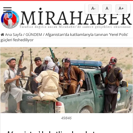
A-
A
A+
Ana Sayfa
/
GÜNDEM
/
Afganistan’da katliamlarıyla tanınan ‘Yerel Polis’
güçleri feshediliyor
49846