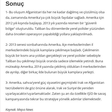
Sonuç
1- Bu oluşum Afganistan'da her ne kadar dağılmış ve çözülmüş olsa
da, zamanında Amerika'ya çok büyük faydalar sağladı. Amerika için
2012 yılı kışında başlayıp, 2013 yılı yazında resmen bir "güvenli
bölge" oluşturuldu. Taliban bu dönemlerde yerel polisler yüzünden
daha önceleri operasyon yapabildiği yollara yaklaştırılmadı.
2- 2013 senesi sonbaharında Amerika, ilçe merkezlerinden il
merkezlerindeki büyük kamplara çekilmeye başladı. Çekilmenin
büyük bir kısmı ana yoldan gerçekleşti ve yerel polisler sebebiyle
Taliban bu çekilmeyi büyük oranda sadece izlemekle yetindi. Buna
müteakip Amerika, 2014 yazında çekilmiş oldukları il merkezlerinden
de ayrılıp, diğer birkaç ilde bulunan büyük kamplara yerleşti.
3- Amerika, sahva/yerel güç siyasetini geçmişteki Irak ve Afganistan
tecrübelerini de göz önüne alarak, Irak ve Suriye'de yeniden
uyarlayacaktır/uyarlamaktadır. Zaten şu an da özellikle IŞİD ile savaş
kampanyasında tekrar bu stratejiye yönelik adımlar izlemektedir.
Kaynak: Mepa News