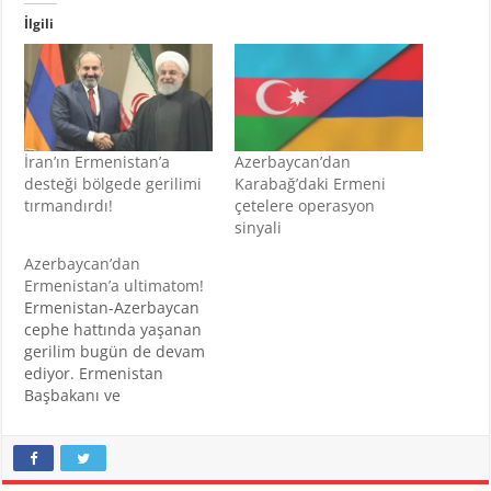
İlgili
İran’ın Ermenistan’a
Azerbaycan’dan
desteği bölgede gerilimi
Karabağ’daki Ermeni
tırmandırdı!
çetelere operasyon
sinyali
Azerbaycan’dan
Ermenistan’a ultimatom!
Ermenistan-Azerbaycan
cephe hattında yaşanan
gerilim bugün de devam
ediyor. Ermenistan
Başbakanı ve
Cumhubaşkanı'ndan
Türkiye'yi hedef alan
açıklamalar gelirken,
Erivan'ın saldırıları