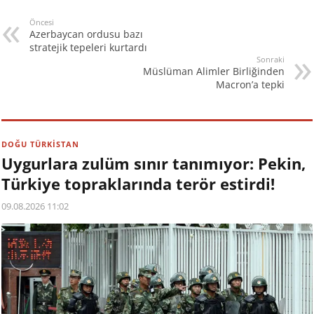
yüzünden hayatını
kaybeden sivil sayısı da
Öncesi
Azerbaycan ordusu bazı
arttı. Öte yandan
stratejik tepeleri kurtardı
Kremlin, ABD, Rusya ve
Sonraki
Fransa'nın Dağlık
Müslüman Alimler Birliğinden
Karabağ konusuyla
Macron’a tepki
alakalı ortak açıklama
yapacağını duyurdu. 27
Eylül Pazar sabahı
Ermenistan-Azerbaycan
DOĞU TÜRKİSTAN
cephe hattında, Ermeni…
Uygurlara zulüm sınır tanımıyor: Pekin,
Türkiye topraklarında terör estirdi!
09.08.2026 11:02