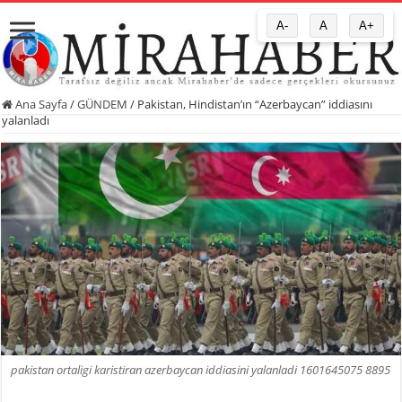
A-
A
A+
Ana Sayfa
/
GÜNDEM
/
Pakistan, Hindistan’ın “Azerbaycan” iddiasını
yalanladı
pakistan ortaligi karistiran azerbaycan iddiasini yalanladi 1601645075 8895