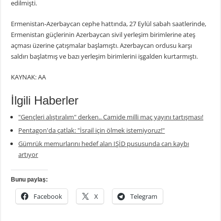
edilmişti.
Ermenistan-Azerbaycan cephe hattında, 27 Eylül sabah saatlerinde,
Ermenistan güçlerinin Azerbaycan sivil yerleşim birimlerine ateş
açması üzerine çatışmalar başlamıştı. Azerbaycan ordusu karşı
saldırı başlatmış ve bazı yerleşim birimlerini işgalden kurtarmıştı.
KAYNAK: AA
İlgili Haberler
"Gençleri alıştıralım" derken.. Camide milli maç yayını tartışması!
Pentagon'da çatlak: "İsrail için ölmek istemiyoruz!"
Gümrük memurlarını hedef alan IŞİD pususunda can kaybı
artıyor
Bunu paylaş:
Facebook
X
Telegram