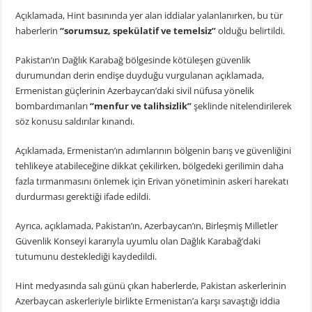
Açıklamada, Hint basınında yer alan iddialar yalanlanırken, bu tür
haberlerin
“sorumsuz, spekülatif ve temelsiz”
olduğu belirtildi.
Pakistan’ın Dağlık Karabağ bölgesinde kötüleşen güvenlik
durumundan derin endişe duyduğu vurgulanan açıklamada,
Ermenistan güçlerinin Azerbaycan’daki sivil nüfusa yönelik
bombardımanları
“menfur ve talihsizlik”
şeklinde nitelendirilerek
söz konusu saldırılar kınandı.
Açıklamada, Ermenistan’ın adımlarının bölgenin barış ve güvenliğini
tehlikeye atabileceğine dikkat çekilirken, bölgedeki gerilimin daha
fazla tırmanmasını önlemek için Erivan yönetiminin askeri harekatı
durdurması gerektiği ifade edildi.
Ayrıca, açıklamada, Pakistan’ın, Azerbaycan’ın, Birleşmiş Milletler
Güvenlik Konseyi kararıyla uyumlu olan Dağlık Karabağ’daki
tutumunu desteklediği kaydedildi.
Hint medyasında salı günü çıkan haberlerde, Pakistan askerlerinin
Azerbaycan askerleriyle birlikte Ermenistan’a karşı savaştığı iddia