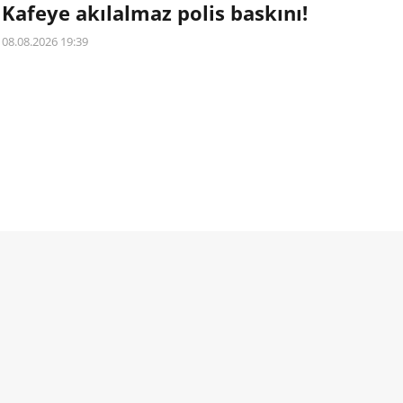
Kafeye akılalmaz polis baskını!
08.08.2026 19:39
Kazakistan’ın başkenti Astana’da bir kafenin