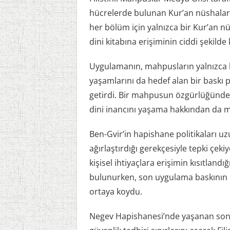
hücrelerde bulunan Kur’an nüshaları
her bölüm için yalnızca bir Kur’an n
dini kitabına erişiminin ciddi şekilde kı
Uygulamanın, mahpusların yalnızca h
yaşamlarını da hedef alan bir baskı p
getirdi. Bir mahpusun özgürlüğünde
dini inancını yaşama hakkından da m
Ben-Gvir’in hapishane politikaları uz
ağırlaştırdığı gerekçesiyle tepki çeki
kişisel ihtiyaçlara erişimin kısıtlandı
bulunurken, son uygulama baskının 
ortaya koydu.
Negev Hapishanesi’nde yaşanan son