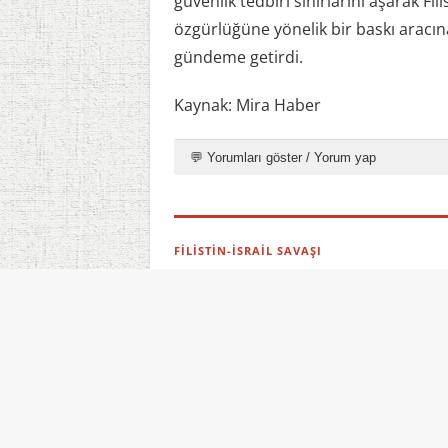
güvenlik tedbiri sınırlarını aşarak Fil
özgürlüğüne yönelik bir baskı aracın
gündeme getirdi.
Kaynak: Mira Haber
💬 Yorumları göster / Yorum yap
FİLİSTİN-İSRAİL SAVAŞI
36 yaşındaki Gazzeli esi
09.08.2026 15:13