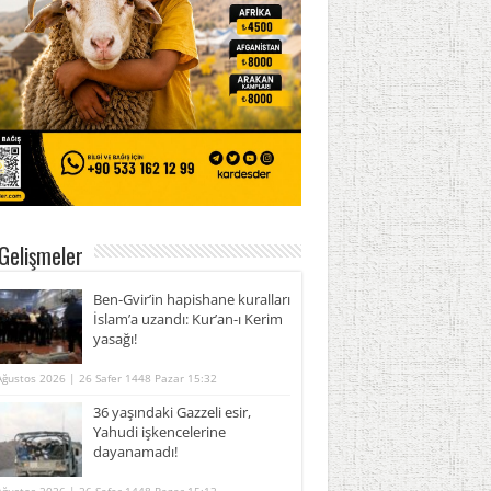
Gelişmeler
Ben-Gvir’in hapishane kuralları
İslam’a uzandı: Kur’an-ı Kerim
yasağı!
Ağustos 2026 | 26 Safer 1448 Pazar 15:32
36 yaşındaki Gazzeli esir,
Yahudi işkencelerine
dayanamadı!