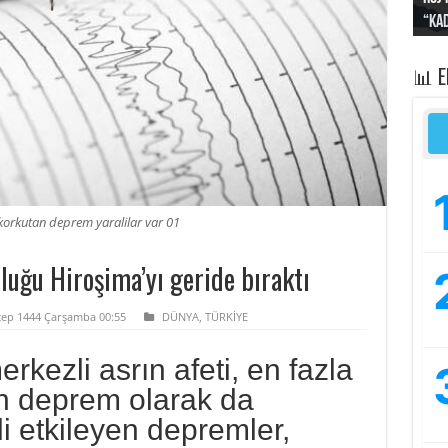
“Kad
Irak
yapt
kayı
bası
📊 
korkutan deprem yaralilar var 01
luğu Hiroşima’yı geride bıraktı
cep 1444 Çarşamba 00:55
DÜNYA
,
TÜRKİYE
ezli asrın afeti, en fazla
an deprem olarak da
ili etkileyen depremler,