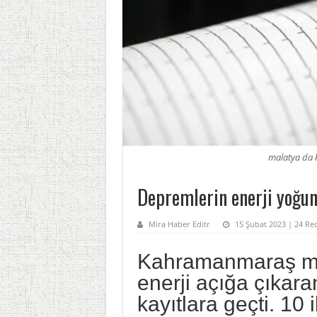
malatya da 
Depremlerin enerji yoğun
Mira Haber Editr
15 Şubat 2023 | 24 Re
Kahramanmaraş merk
enerji açığa çıkar
kayıtlara geçti. 10 