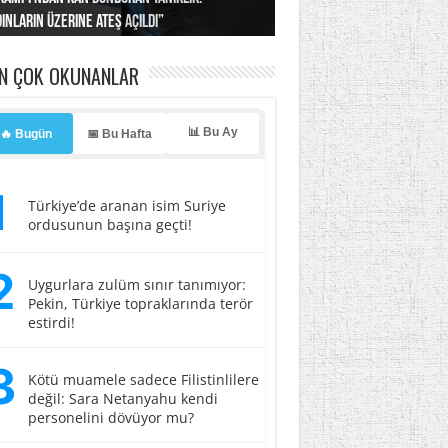
ınların üzerine ateş açıldı”
’a misilleme tehdidi!
ı… İsrail’in “timsah” planına fren!
tlar başladı
ldı, kabus yaşatıldı!
EN ÇOK OKUNANLAR
📊 Bu Ay
🔥 Bugün
📅 Bu Hafta
1
Türkiye’de aranan isim Suriye
ordusunun başına geçti!
2
Uygurlara zulüm sınır tanımıyor:
Pekin, Türkiye topraklarında terör
estirdi!
3
Kötü muamele sadece Filistinlilere
değil: Sara Netanyahu kendi
personelini dövüyor mu?