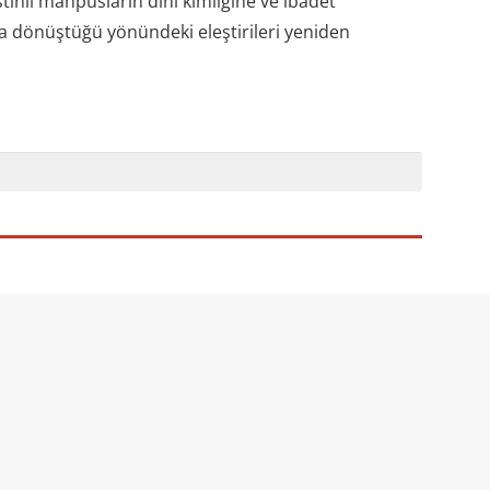
istinli mahpusların dini kimliğine ve ibadet
a dönüştüğü yönündeki eleştirileri yeniden
r, Yahudi işkencelerine dayanamadı!