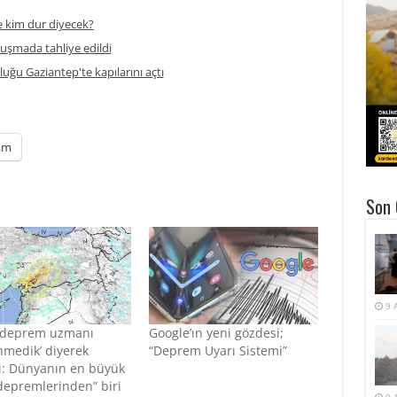
 kim dur diyecek?
ruşmada tahliye edildi
uğu Gaziantep'te kapılarını açtı
am
Son 
9 
 deprem uzmanı
Google’ın yeni gözdesi;
nmedik’ diyerek
“Deprem Uyarı Sistemi”
ti: Dünyanın en büyük
depremlerinden” biri