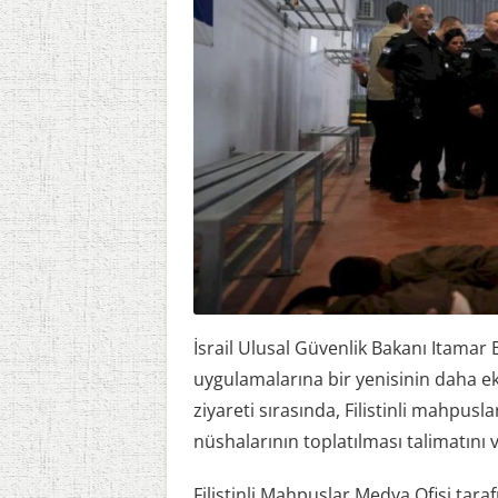
İsrail Ulusal Güvenlik Bakanı Itamar B
uygulamalarına bir yenisinin daha ekl
ziyareti sırasında, Filistinli mahpus
nüshalarının toplatılması talimatını ve
Filistinli Mahpuslar Medya Ofisi tar