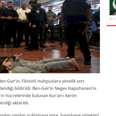
8 
en-Gvir’in, Filistinli mahpuslara yönelik sert
endiği bildirildi. Ben-Gvir’in Negev Hapishanesi’ni
ların hücrelerinde bulunan Kur’an-ı Kerim
rdiği aktarıldı.
afından yapılan açıklamaya göre, hapishane yönetimi