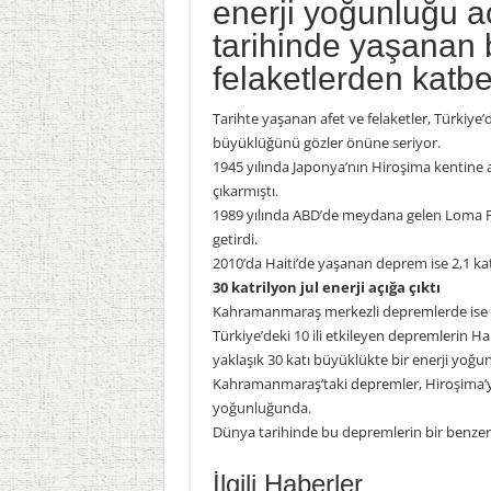
enerji yoğunluğu 
tarihinde yaşanan
felaketlerden katb
Tarihte yaşanan afet ve felaketler, Türki
büyüklüğünü gözler önüne seriyor.
1945 yılında Japonya’nın Hiroşima kentine 
çıkarmıştı.
1989 yılında ABD’de meydana gelen Loma Pr
getirdi.
2010’da Haiti’de yaşanan deprem ise 2,1 kat
30 katrilyon jul enerji açığa çıktı
Kahramanmaraş merkezli depremlerde ise 30 k
Türkiye’deki 10 ili etkileyen depremlerin Ha
yaklaşık 30 katı büyüklükte bir enerji yoğ
Kahramanmaraş’taki depremler, Hiroşima’ya 
yoğunluğunda.
Dünya tarihinde bu depremlerin bir benze
İlgili Haberler