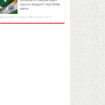
suya mı düşüyor? Üçlü ittifak
alarmı
Ağustos 2026 | 25 Safer 1448 Cumartesi 20:10