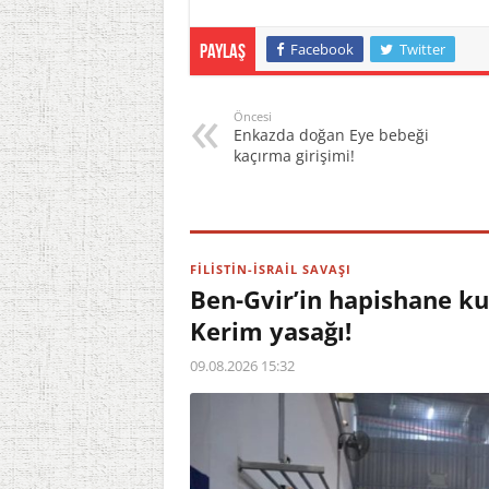
Facebook
Twitter
Paylaş
Öncesi
Enkazda doğan Eye bebeği
kaçırma girişimi!
FİLİSTİN-İSRAİL SAVAŞI
Ben-Gvir’in hapishane kur
Kerim yasağı!
09.08.2026 15:32