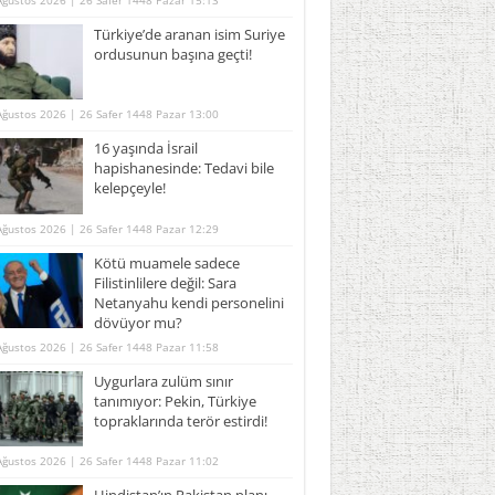
Ağustos 2026 | 26 Safer 1448 Pazar 15:13
Türkiye’de aranan isim Suriye
ordusunun başına geçti!
Ağustos 2026 | 26 Safer 1448 Pazar 13:00
16 yaşında İsrail
hapishanesinde: Tedavi bile
kelepçeyle!
Ağustos 2026 | 26 Safer 1448 Pazar 12:29
Kötü muamele sadece
Filistinlilere değil: Sara
Netanyahu kendi personelini
dövüyor mu?
Ağustos 2026 | 26 Safer 1448 Pazar 11:58
Uygurlara zulüm sınır
tanımıyor: Pekin, Türkiye
topraklarında terör estirdi!
Ağustos 2026 | 26 Safer 1448 Pazar 11:02
Hindistan’ın Pakistan planı