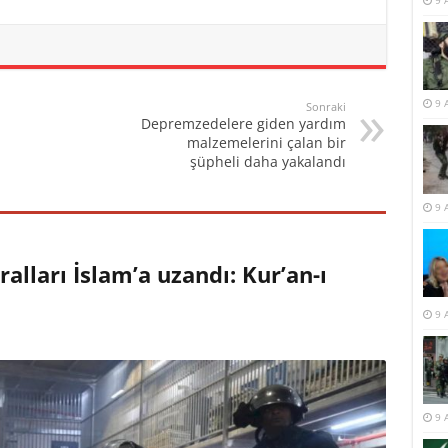
9 
9 
Sonraki
Depremzedelere giden yardım
malzemelerini çalan bir
şüpheli daha yakalandı
9 
alları İslam’a uzandı: Kur’an-ı
9 
9 