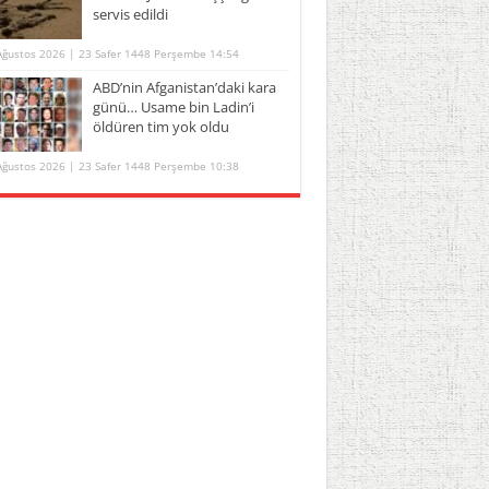
servis edildi
Ağustos 2026 | 23 Safer 1448 Perşembe 14:54
ABD’nin Afganistan’daki kara
günü… Usame bin Ladin’i
öldüren tim yok oldu
Ağustos 2026 | 23 Safer 1448 Perşembe 10:38