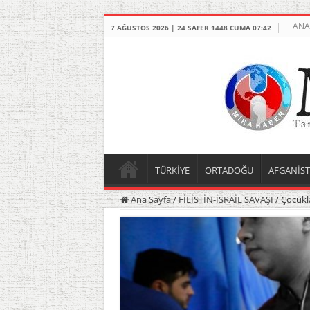
ANA
7 AĞUSTOS 2026 | 24 SAFER 1448 CUMA 07:42
TÜRKİYE
ORTADOĞU
AFGANİS
Ana Sayfa
/
FİLİSTİN-İSRAİL SAVAŞI
/
Çocukla