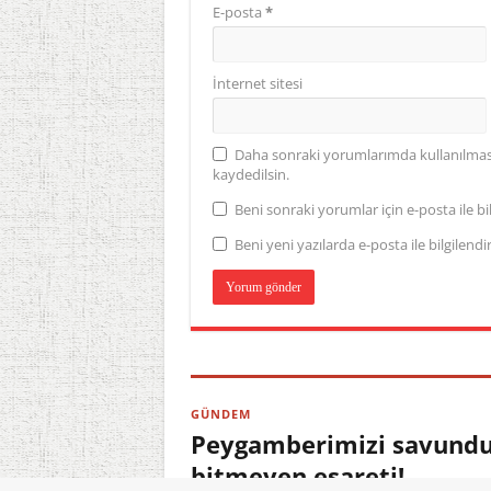
E-posta
*
İnternet sitesi
Daha sonraki yorumlarımda kullanılması 
kaydedilsin.
Beni sonraki yorumlar için e-posta ile bil
Beni yeni yazılarda e-posta ile bilgilendir
GÜNDEM
Peygamberimizi savundu,
bitmeyen esareti!