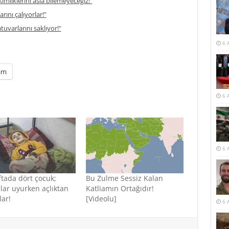
imliklerini asla bilemeyeceğiz!"
rını çalıyorlar!"
atuvarlarını saklıyor!"
6 
am
6 
6 
ftada dört çocuk;
Bu Zulme Sessiz Kalan
lar uyurken açlıktan
Katliamın Ortağıdır!
lar!
[Videolu]
6 