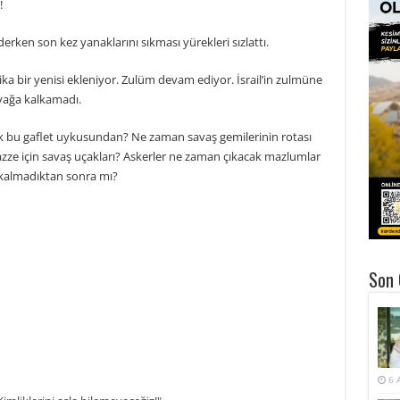
!
rken son kez yanaklarını sıkması yürekleri sızlattı.
kika bir yenisi ekleniyor. Zulüm devam ediyor. İsrail’in zulmüne
yağa kalkamadı.
k bu gaflet uykusundan? Ne zaman savaş gemilerinin rotası
ze için savaş uçakları? Askerler ne zaman çıkacak mazlumlar
i kalmadıktan sonra mı?
Son 
6 