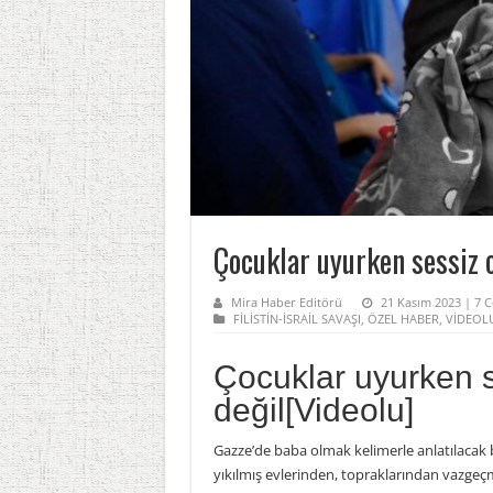
Çocuklar uyurken sessiz 
Mira Haber Editörü
21 Kasım 2023 | 7 C
FİLİSTİN-İSRAİL SAVAŞI
,
ÖZEL HABER
,
VİDEOL
Çocuklar uyurken s
değil[Videolu]
Gazze’de baba olmak kelimerle anlatılacak bi
yıkılmış evlerinden, topraklarından vazgeç