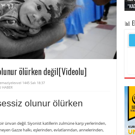
“Kad
Irak
yapt
kayı
bası
📊 
olunur ölürken değil[Videolu]
emaziyelevvel 1445 Salı 18:37
U HABER
essiz olunur ölürken
r ünvan değil. Siyonist katillerin zulmüne karşı yerlerinden,
meyen Gazze halkı, eşlerinden, evlatlarından, annelerinden,