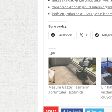
Enkaz altındakiler için umut tükeniyor: "K
Yabancı doktor dehşeti.. "Esirlerin organla
İstifa etti, sırları döktü: "ABD, virüs labor
Bunu paylaş:
Facebook
X
Telegr
İlgili
Masum Gazze’li esirlerin
Bir ha
görüntüleri sızdırıldı
vicdan
ölüyor
Facebook
Twitter