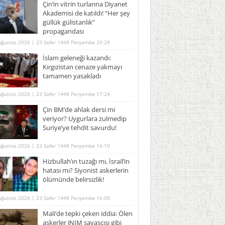
Çin’in vitrin turlarına Diyanet
Akademisi de katıldı! “Her şey
güllük gülistanlık”
propagandası
Ağustos 2026 | 23 Safer 1448 Perşembe 20:28
İslam geleneği kazandı:
Kırgızistan cenaze yakmayı
tamamen yasakladı
Ağustos 2026 | 23 Safer 1448 Perşembe 17:24
Çin BM’de ahlak dersi mi
veriyor? Uygurlara zulmedip
Suriye’ye tehdit savurdu!
Ağustos 2026 | 23 Safer 1448 Perşembe 16:10
Hizbullah’ın tuzağı mı, İsrail’in
hatası mı? Siyonist askerlerin
ölümünde belirsizlik!
Ağustos 2026 | 23 Safer 1448 Perşembe 16:08
Mali’de tepki çeken iddia: Ölen
askerler JNIM savaşçısı gibi