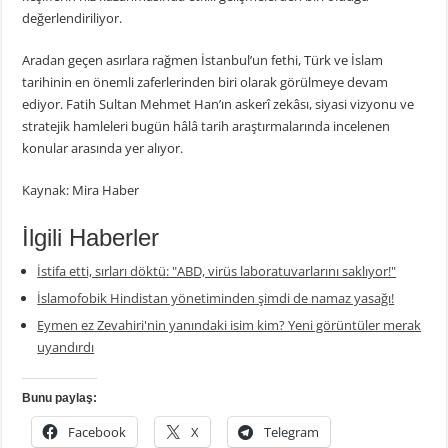
değerlendiriliyor.
Aradan geçen asırlara rağmen İstanbul’un fethi, Türk ve İslam
tarihinin en önemli zaferlerinden biri olarak görülmeye devam
ediyor. Fatih Sultan Mehmet Han’ın askerî zekâsı, siyasi vizyonu ve
stratejik hamleleri bugün hâlâ tarih araştırmalarında incelenen
konular arasında yer alıyor.
Kaynak: Mira Haber
İlgili Haberler
İstifa etti, sırları döktü: "ABD, virüs laboratuvarlarını saklıyor!"
İslamofobik Hindistan yönetiminden şimdi de namaz yasağı!
Eymen ez Zevahiri'nin yanındaki isim kim? Yeni görüntüler merak
uyandırdı
Bunu paylaş:
Facebook
X
Telegram