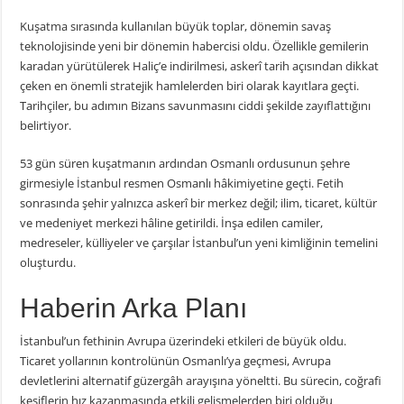
Kuşatma sırasında kullanılan büyük toplar, dönemin savaş
teknolojisinde yeni bir dönemin habercisi oldu. Özellikle gemilerin
karadan yürütülerek Haliç’e indirilmesi, askerî tarih açısından dikkat
çeken en önemli stratejik hamlelerden biri olarak kayıtlara geçti.
Tarihçiler, bu adımın Bizans savunmasını ciddi şekilde zayıflattığını
belirtiyor.
53 gün süren kuşatmanın ardından Osmanlı ordusunun şehre
girmesiyle İstanbul resmen Osmanlı hâkimiyetine geçti. Fetih
sonrasında şehir yalnızca askerî bir merkez değil; ilim, ticaret, kültür
ve medeniyet merkezi hâline getirildi. İnşa edilen camiler,
medreseler, külliyeler ve çarşılar İstanbul’un yeni kimliğinin temelini
oluşturdu.
Haberin Arka Planı
İstanbul’un fethinin Avrupa üzerindeki etkileri de büyük oldu.
Ticaret yollarının kontrolünün Osmanlı’ya geçmesi, Avrupa
devletlerini alternatif güzergâh arayışına yöneltti. Bu sürecin, coğrafi
keşiflerin hız kazanmasında etkili gelişmelerden biri olduğu