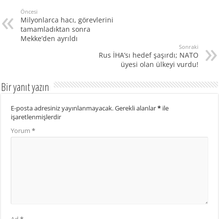
Öncesi
Milyonlarca hacı, görevlerini
tamamladıktan sonra
Mekke’den ayrıldı
Sonraki
Rus İHA’sı hedef şaşırdı; NATO
üyesi olan ülkeyi vurdu!
Bir yanıt yazın
E-posta adresiniz yayınlanmayacak.
Gerekli alanlar
*
ile
işaretlenmişlerdir
Yorum
*