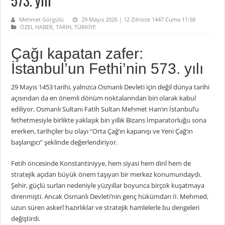
573. yılı
Mehmet Görgülü
29 Mayıs 2026 | 12 Zilhicce 1447 Cuma 11:58
ÖZEL HABER
,
TARİH
,
TÜRKİYE
Çağı kapatan zafer:
İstanbul’un Fethi’nin 573. yılı
29 Mayıs 1453 tarihi, yalnızca Osmanlı Devleti için değil dünya tarihi
açısından da en önemli dönüm noktalarından biri olarak kabul
ediliyor. Osmanlı Sultanı Fatih Sultan Mehmet Han’ın İstanbul’u
fethetmesiyle birlikte yaklaşık bin yıllık Bizans İmparatorluğu sona
ererken, tarihçiler bu olayı “Orta Çağ’ın kapanışı ve Yeni Çağ’ın
başlangıcı” şeklinde değerlendiriyor.
Fetih öncesinde Konstantiniyye, hem siyasi hem dinî hem de
stratejik açıdan büyük önem taşıyan bir merkez konumundaydı.
Şehir, güçlü surları nedeniyle yüzyıllar boyunca birçok kuşatmaya
direnmişti. Ancak Osmanlı Devleti’nin genç hükümdarı II. Mehmed,
uzun süren askerî hazırlıklar ve stratejik hamlelerle bu dengeleri
değiştirdi.