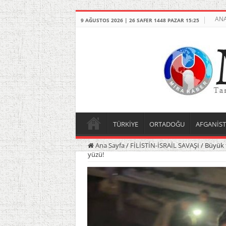
ANA
9 AĞUSTOS 2026 | 26 SAFER 1448 PAZAR 15:25
TÜRKİYE
ORTADOĞU
AFGANİS
Ana Sayfa
/
FİLİSTİN-İSRAİL SAVAŞI
/
Büyük f
yüzü!