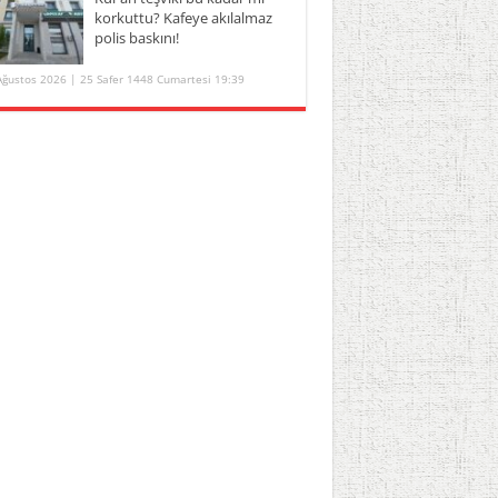
korkuttu? Kafeye akılalmaz
polis baskını!
Ağustos 2026 | 25 Safer 1448 Cumartesi 19:39