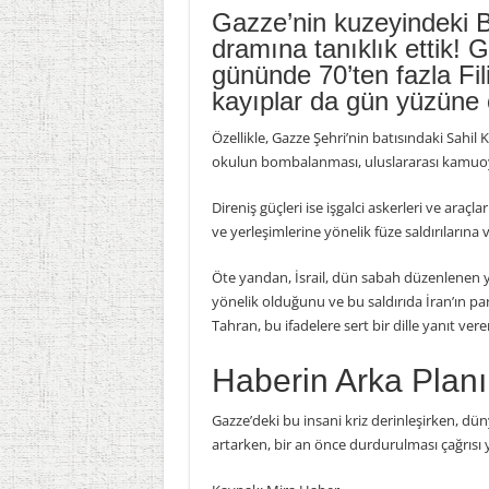
Gazze’nin kuzeyindeki B
dramına tanıklık ettik! 
gününde 70’ten fazla Filis
kayıplar da gün yüzüne
Özellikle, Gazze Şehri’nin batısındaki Sahil
okulun bombalanması, uluslararası kamuoy
Direniş güçleri ise işgalci askerleri ve araçl
ve yerleşimlerine yönelik füze saldırılarına 
Öte yandan, İsrail, dün sabah düzenlenen
yönelik olduğunu ve bu saldırıda İran’ın pa
Tahran, bu ifadelere sert bir dille yanıt ve
Haberin Arka Planı
Gazze’deki bu insani kriz derinleşirken, dün
artarken, bir an önce durdurulması çağrısı y