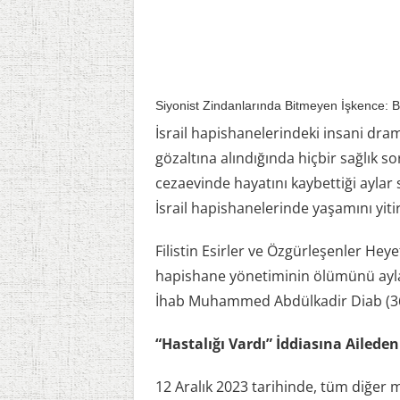
Siyonist Zindanlarında Bitmeyen İşkence: B
İsrail hapishanelerindeki insani dram
gözaltına alındığında hiçbir sağlık 
cezaevinde hayatını kaybettiği aylar 
İsrail hapishanelerinde yaşamını yitire
Filistin Esirler ve Özgürleşenler Heye
hapishane yönetiminin ölümünü aylar
İhab Muhammed Abdülkadir Diab (36
“Hastalığı Vardı” İddiasına Ailede
12 Aralık 2023 tarihinde, tüm diğer 