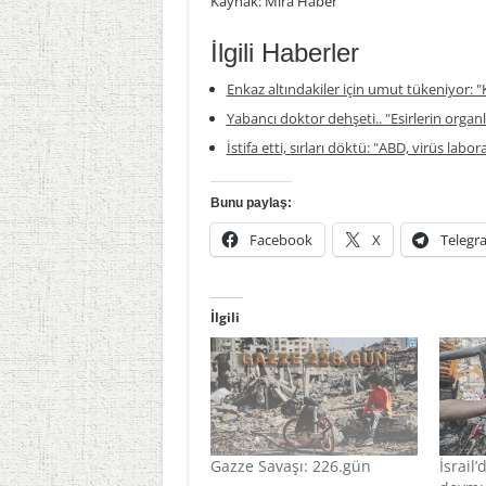
Kaynak: Mira Haber
İlgili Haberler
Enkaz altındakiler için umut tükeniyor: "K
Yabancı doktor dehşeti.. "Esirlerin organla
İstifa etti, sırları döktü: "ABD, virüs labor
Bunu paylaş:
Facebook
X
Telegr
İlgili
Gazze Savaşı: 226.gün
İsrail