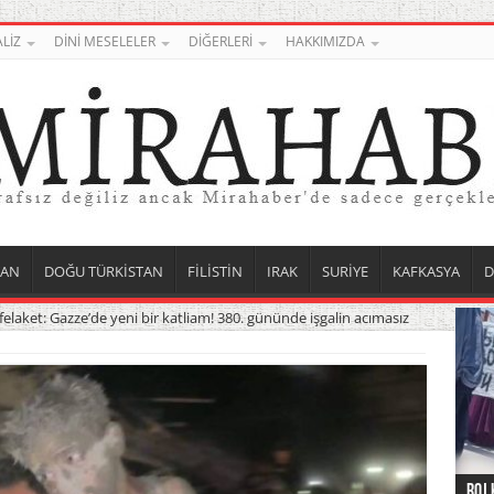
LİZ
DİNİ MESELELER
DİĞERLERİ
HAKKIMIZDA
TAN
DOĞU TÜRKİSTAN
FİLİSTİN
IRAK
SURİYE
KAFKASYA
D
elaket: Gazze’de yeni bir katliam! 380. gününde işgalin acımasız
Roj 
Orta
Düny
Suri
Uygu