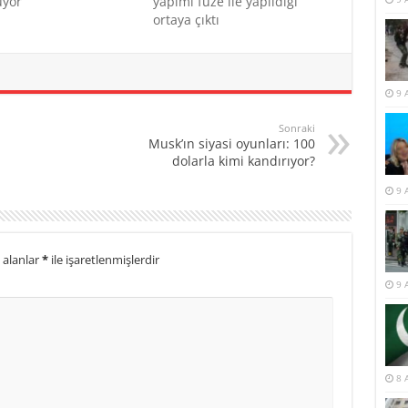
yor
yapımı füze ile yapıldığı
ortaya çıktı
9 
Sonraki
Musk’ın siyasi oyunları: 100
dolarla kimi kandırıyor?
9 
 alanlar
*
ile işaretlenmişlerdir
9 
8 