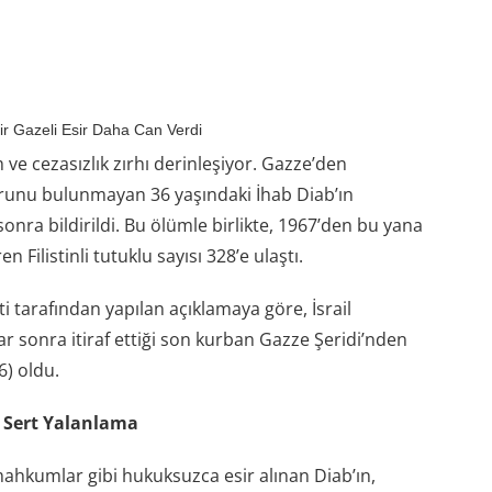
ir Gazeli Esir Daha Can Verdi
 ve cezasızlık zırhı derinleşiyor. Gazze’den
sorunu bulunmayan 36 yaşındaki İhab Diab’ın
sonra bildirildi. Bu ölümle birlikte, 1967’den bu yana
n Filistinli tutuklu sayısı 328’e ulaştı.
ti tarafından yapılan açıklamaya göre, İsrail
 sonra itiraf ettiği son kurban Gazze Şeridi’nden
) oldu.
n Sert Yalanlama
mahkumlar gibi hukuksuzca esir alınan Diab’ın,