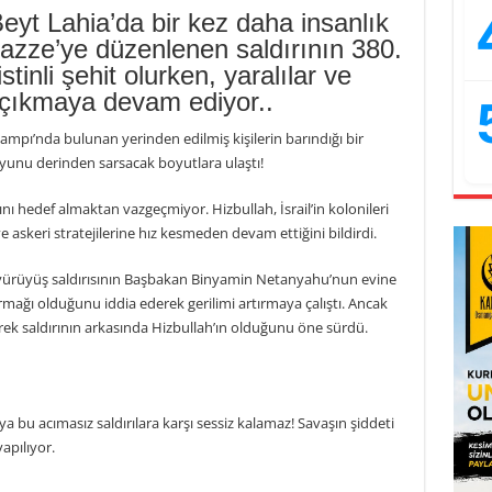
eyt Lahia’da bir kez daha insanlık
Gazze’ye düzenlenen saldırının 380.
tinli şehit olurken, yaralılar ve
 çıkmaya devam ediyor..
 Kampı’nda bulunan yerinden edilmiş kişilerin barındığı bir
unu derinden sarsacak boyutlara ulaştı!
arını hedef almaktan vazgeçmiyor. Hizbullah, İsrail’in kolonileri
ve askeri stratejilerine hız kesmeden devam ettiğini bildirdi.
 yürüyüş saldırısının Başbakan Binyamin Netanyahu’nun evine
rmağı olduğunu iddia ederek gerilimi artırmaya çalıştı. Ancak
rerek saldırının arkasında Hizbullah’ın olduğunu öne sürdü.
ya bu acımasız saldırılara karşı sessiz kalamaz! Savaşın şiddeti
apılıyor.