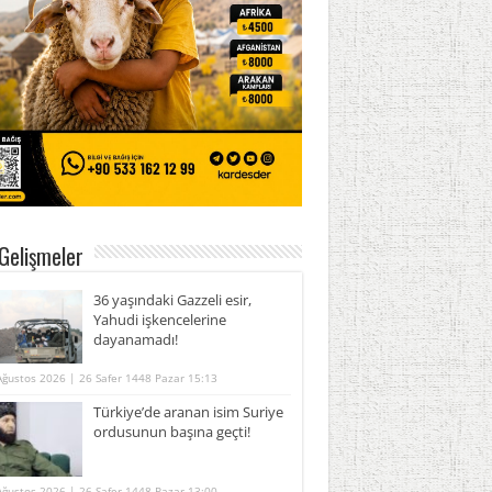
Gelişmeler
36 yaşındaki Gazzeli esir,
Yahudi işkencelerine
dayanamadı!
Ağustos 2026 | 26 Safer 1448 Pazar 15:13
Türkiye’de aranan isim Suriye
ordusunun başına geçti!
Ağustos 2026 | 26 Safer 1448 Pazar 13:00