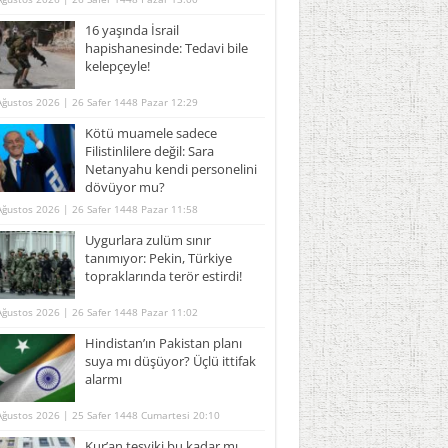
16 yaşında İsrail
hapishanesinde: Tedavi bile
kelepçeyle!
Ağustos 2026 | 26 Safer 1448 Pazar 12:29
Kötü muamele sadece
Filistinlilere değil: Sara
Netanyahu kendi personelini
dövüyor mu?
Ağustos 2026 | 26 Safer 1448 Pazar 11:58
Uygurlara zulüm sınır
tanımıyor: Pekin, Türkiye
topraklarında terör estirdi!
Ağustos 2026 | 26 Safer 1448 Pazar 11:02
Hindistan’ın Pakistan planı
suya mı düşüyor? Üçlü ittifak
alarmı
Ağustos 2026 | 25 Safer 1448 Cumartesi 20:10
Kur’an teşviki bu kadar mı