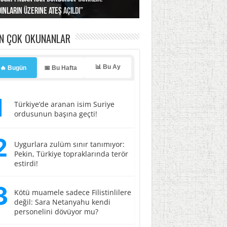
ınların üzerine ateş açıldı”
’a misilleme tehdidi!
ı… İsrail’in “timsah” planına fren!
tlar başladı
ldı, kabus yaşatıldı!
EN ÇOK OKUNANLAR
📊 Bu Ay
🔥 Bugün
📅 Bu Hafta
1
Türkiye’de aranan isim Suriye
ordusunun başına geçti!
2
Uygurlara zulüm sınır tanımıyor:
Pekin, Türkiye topraklarında terör
estirdi!
3
Kötü muamele sadece Filistinlilere
değil: Sara Netanyahu kendi
personelini dövüyor mu?