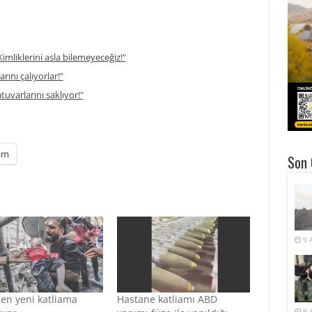
imliklerini asla bilemeyeceğiz!"
rını çalıyorlar!"
atuvarlarını saklıyor!"
am
Son 
9 
’den yeni katliama
Hastane katliamı ABD
9 