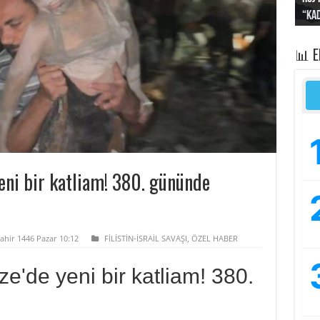
“Kad
Irak
yapt
kayı
bası
📊 
eni bir katliam! 380. gününde
ahir 1446 Pazar 10:12
FİLİSTİN-İSRAİL SAVAŞI
,
ÖZEL HABER
e'de yeni bir katliam! 380.