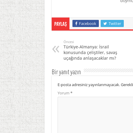
doymu
Facebook
Twitter
Paylaş
Öncesi
Türkiye-Almanya: İsrail
konusunda çeliştiler, savaş
uçağında anlaşacaklar mı?
Bir yanıt yazın
E-posta adresiniz yayınlanmayacak.
Gerekli
Yorum
*