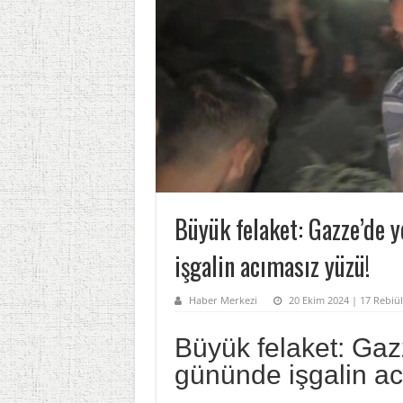
Büyük felaket: Gazze’de y
işgalin acımasız yüzü!
Haber Merkezi
20 Ekim 2024 | 17 Rebiül
Büyük felaket: Gazz
gününde işgalin ac