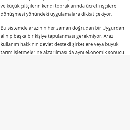
ve küçük çiftçilerin kendi topraklarında ücretli işçilere
dönüşmesi yönündeki uygulamalara dikkat çekiyor.
Bu sistemde arazinin her zaman doğrudan bir Uygurdan
alınıp başka bir kişiye tapulanması gerekmiyor. Arazi
kullanım hakkının devlet destekli şirketlere veya büyük
tarım işletmelerine aktarılması da aynı ekonomik sonucu
doğurabiliyor.
Bu dönüşümde Çin Komünist Partisi’ne bağlı Sincan
Üretim ve İnşaat Birlikleri’nin, yani Bingtuan’ın rolü özellikle
dikkat çekiyor. Bingtuan, Doğu Türkistan’da geniş tarım
alanlarını kontrol eden ve bölgenin demografik ve
ekonomik yapısının dönüştürülmesinde onlarca yıldır
kullanılan devlet bağlantılı dev bir yapı olarak öne çıkıyor.