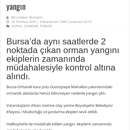
yangın
Mira Haber Muhabiri
22 Temmuz 2023 | 4 Muharrem 1445 Cumartesi 23:15
DÜNYA
,
GÜNDEM
,
TÜRKİYE
Bursa’da aynı saatlerde 2
noktada çıkan orman yangını
ekiplerin zamanında
müdahalesiyle kontrol altına
alındı.
Bursa-Orhaneli kara yolu Gümüştepe Mahallesi yakınlarındaki
ormanlık alanlarda henüz bilinmeyen nedenle yangın çıktı.
Vatandaşların ihbarı üzerine olay yerine Büyükşehir Belediyesi
itfaiyesi, i Müdürlüğü ve jandarma ekipleri sevk edildi.
Helikopterle de müdahale edilen yangın, ekiplerin zamanında