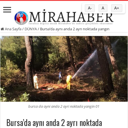
A-
A
A+
Ana Sayfa
/
DÜNYA
/
Bursa’da aynı anda 2 ayrı noktada yangın
bursa da ayni anda 2 ayri noktada yangin 01
Bursa’da aynı anda 2 ayrı noktada