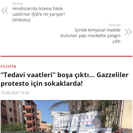
Öncesi
Hindistan’da İslama fobik
saldırılar IŞİD’e mi yarıyor?
[Videolu]
Sonraki
İçinde kimyasal madde
bulunan yapı markette yangın
çıktı
FİLİSTİN
“Tedavi vaatleri” boşa çıktı… Gazzeliler
protesto için sokaklarda!
10.08.2026 13:58