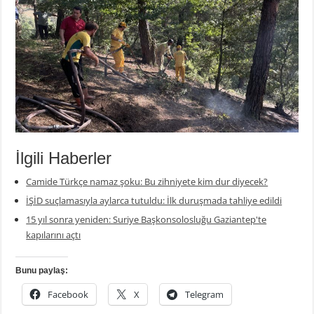
İlgili Haberler
Camide Türkçe namaz şoku: Bu zihniyete kim dur diyecek?
İŞİD suçlamasıyla aylarca tutuldu: İlk duruşmada tahliye edildi
15 yıl sonra yeniden: Suriye Başkonsolosluğu Gaziantep'te
kapılarını açtı
Bunu paylaş:
Facebook
X
Telegram