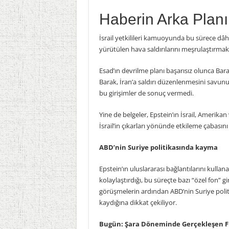
Haberin Arka Planı
İsrail yetkilileri kamuoyunda bu sürece dâ
yürütülen hava saldırılarını meşrulaştırmak
Esad’ın devrilme planı başarısız olunca Bar
Barak, İran’a saldırı düzenlenmesini savun
bu girişimler de sonuç vermedi.
Yine de belgeler, Epstein’ın İsrail, Amerikan
İsrail’in çıkarları yönünde etkileme çabasın
ABD’nin Suriye politikasında kayma
Epstein’ın uluslararası bağlantılarını kulla
kolaylaştırdığı, bu süreçte bazı “özel fon” gir
görüşmelerin ardından ABD’nin Suriye politi
kaydığına dikkat çekiliyor.
Bugün: Şara Döneminde Gerçekleşen Fiil