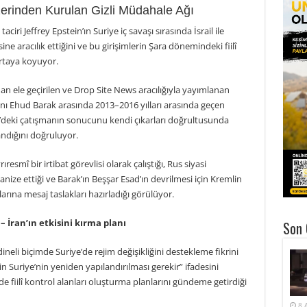
Üzerinden Kurulan Gizli Müdahale Ağı
aciri Jeffrey Epstein’ın Suriye iç savaşı sırasında İsrail ile
e aracılık ettiğini ve bu girişimlerin Şara dönemindeki fiilî
 ortaya koyuyor.
dan ele geçirilen ve Drop Site News aracılığıyla yayımlanan
anı Ehud Barak arasında 2013–2016 yılları arasında geçen
riye’deki çatışmanın sonucunu kendi çıkarları doğrultusunda
andığını doğruluyor.
resmî bir irtibat görevlisi olarak çalıştığı, Rus siyasi
ganize ettiği ve Barak’ın Beşşar Esad’ın devrilmesi için Kremlin
rına mesaj taslakları hazırladığı görülüyor.
– İran’ın etkisini kırma planı
Son 
eli biçimde Suriye’de rejim değişikliğini destekleme fikrini
in Suriye’nin yeniden yapılandırılması gerekir” ifadesini
nde fiilî kontrol alanları oluşturma planlarını gündeme getirdiği
8 