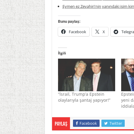
Eymen ez Zevahiri'nin yanındaki isim ki
Bunu paylaş:
Facebook
X
Telegr
İlgili
“İsrail, Trump’a Epstein
Epste
olaylarıyla şantaj yapıyor!”
yeni d
iddial
Facebook
Twitter
Paylaş