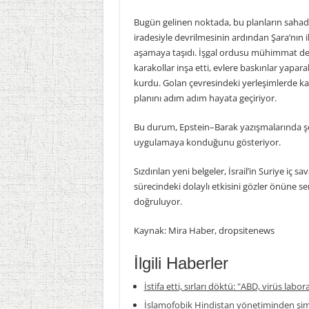
Bugün gelinen noktada, bu planların sahad
iradesiyle devrilmesinin ardından Şara’nın ikt
aşamaya taşıdı. İşgal ordusu mühimmat depo
karakollar inşa etti, evlere baskınlar yapar
kurdu. Golan çevresindeki yerleşimlerde kal
planını adım adım hayata geçiriyor.
Bu durum, Epstein–Barak yazışmalarında şek
uygulamaya konduğunu gösteriyor.
Sızdırılan yeni belgeler, İsrail’in Suriye iç s
sürecindeki dolaylı etkisini gözler önüne ser
doğruluyor.
Kaynak: Mira Haber, dropsitenews
İlgili Haberler
İstifa etti, sırları döktü: "ABD, virüs labor
İslamofobik Hindistan yönetiminden şim