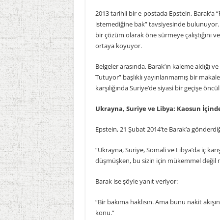
2013 tarihli bir e-postada Epstein, Barak’a 
istemediğine bak” tavsiyesinde bulunuyor. Ya
bir çözüm olarak öne sürmeye çalıştığını v
ortaya koyuyor.
Belgeler arasında, Barak’ın kaleme aldığı ve
Tutuyor” başlıklı yayınlanmamış bir makale
karşılığında Suriye’de siyasi bir geçişe öncül
Ukrayna, Suriye ve Libya: Kaosun İçinde
Epstein, 21 Şubat 2014’te Barak’a gönderdiğ
“Ukrayna, Suriye, Somali ve Libya’da iç karışı
düşmüşken, bu sizin için mükemmel değil 
Barak ise şöyle yanıt veriyor:
“Bir bakıma haklısın. Ama bunu nakit akışı
konu.”