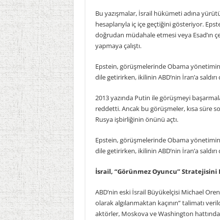
Bu yazışmalar, İsrail hükümeti adına yürüt
hesaplarıyla iç içe geçtiğini gösteriyor. E
doğrudan müdahale etmesi veya Esad’ın çekil
yapmaya çalıştı.
Epstein, görüşmelerinde Obama yönetiminin
dile getirirken, ikilinin ABD’nin İran’a saldırı
2013 yazında Putin ile görüşmeyi başarmal
reddetti. Ancak bu görüşmeler, kısa süre s
Rusya işbirliğinin önünü açtı.
Epstein, görüşmelerinde Obama yönetiminin
dile getirirken, ikilinin ABD’nin İran’a saldırı
İsrail, “Görünmez Oyuncu” Stratejisini 
ABD’nin eski İsrail Büyükelçisi Michael Oren
olarak algılanmaktan kaçının” talimatı veril
aktörler, Moskova ve Washington hattında