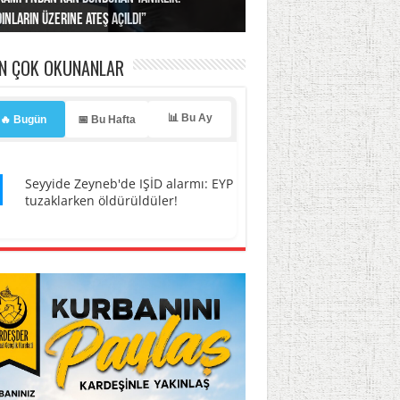
ınların üzerine ateş açıldı”
’a misilleme tehdidi!
ı… İsrail’in “timsah” planına fren!
tlar başladı
ldı, kabus yaşatıldı!
EN ÇOK OKUNANLAR
📊 Bu Ay
🔥 Bugün
📅 Bu Hafta
1
Seyyide Zeyneb'de IŞİD alarmı: EYP
tuzaklarken öldürüldüler!