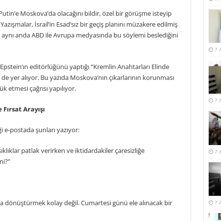
“Putin’e Moskova’da olacağını bildir, özel bir görüşme isteyip
zışmalar, İsrail’in Esad’sız bir geçiş planını müzakere edilmiş
e aynı anda ABD ile Avrupa medyasında bu söylemi beslediğini
7 
 Epstein’ın editörlüğünü yaptığı “Kremlin Anahtarları Elinde
 de yer alıyor. Bu yazıda Moskova’nın çıkarlarının korunması
ük etmesi çağrısı yapılıyor.
7 
 Fırsat Arayışı
i e-postada şunları yazıyor:
klıklar patlak verirken ve iktidardakiler çaresizliğe
7 
mi?”
na dönüştürmek kolay değil. Cumartesi günü ele alınacak bir
7 