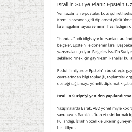
İsrail’in Suriye Planı: Epstein 
Yeni sızdırılan e-postalar, kötü şöhretli seks t
Kremlin arasında gizli diplomasi yürütülmesin
İsrail işgalinin siyasi zeminini hazırladığını
“Handala” adlı bilgisayar korsanları tarafın
belgeler, Epstein ile dönemin İsrail Başbak
yazışmaları içeriyor. Belgeler, İsrail’in Su
şekillendirmek için gayrıresmî kanallar kull
Pedofili milyarder Epstein’ın bu süreçte gayrı
çevrelerinden bilgi topladığı, toplantılar or
desteği sağlamaya yönelik diplomatik çabala
İsrail’in Suriye’yi yeniden yapılandırma 
Yazışmalarda Barak, ABD yönetimiyle koordin
savunuyor. Barak’ın, “İran etkisini kırmak iç
kullandığı, İsrail’in özellikle ülkenin güneyi
belirtiliyor.