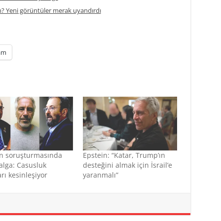
m? Yeni görüntüler merak uyandırdı
am
in soruşturmasında
Epstein: “Katar, Trump’ın
alga: Casusluk
desteğini almak için İsrail’e
arı kesinleşiyor
yaranmalı”