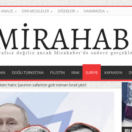
ANALİZ
DİNİ MESELELER
DİĞERLERİ
HAKKIMIZDA
TAN
DOĞU TÜRKİSTAN
FİLİSTİN
IRAK
SURİYE
KAFKASYA
D
ein hattı; Şara’nın zaferinin gizli mimarı İsrail çıktı!
Roj 
Orta
Düny
Suri
Uygu