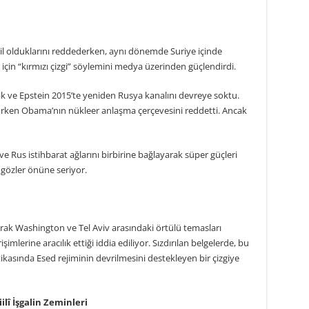
hil olduklarını reddederken, aynı dönemde Suriye içinde
 için “kırmızı çizgi” söylemini medya üzerinden güçlendirdi.
ak ve Epstein 2015’te yeniden Rusya kanalını devreye soktu.
urken Obama’nın nükleer anlaşma çerçevesini reddetti. Ancak
 ve Rus istihbarat ağlarını birbirine bağlayarak süper güçleri
ı gözler önüne seriyor.
narak Washington ve Tel Aviv arasındaki örtülü temasları
işimlerine aracılık ettiği iddia ediliyor. Sızdırılan belgelerde, bu
kasında Esed rejiminin devrilmesini destekleyen bir çizgiye
î İşgalin Zeminleri