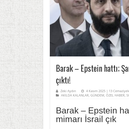
Barak – Epstein hattı; Şar
çıktı!
Zeki Aydın
4 Kasım 2025 | 13 Cemaziyele
AKILDA KALANLAR
,
GÜNDEM
,
ÖZEL HABER
,
S
Barak – Epstein hatt
mimarı İsrail çık