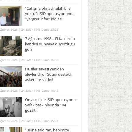
“Çatışma olmadı, silah bile
yoktu”: IŞİD operasyonunda
“yargısız infaz” iddiası
Ağustos 2026 | 24 Safer 1448 Cuma 23:22
7 Ağustos 1998… El Kaide’nin
kendini dünyaya duyurduğu
gün
Ağustos 2026 | 24 Safer 1448 Cuma 16:58
Husiler savaşı yeniden
alevlendirdi: Suudi destekli
askerlere saldırı!
Ağustos 2026 | 24 Safer 1448 Cuma 16:42
Onlarca ilde IŞİD operasyonu:
Şafak baskınlarında 104
gözaltı!
Ağustos 2026 | 24 Safer 1448 Cuma 15:04
“Birine saldıran, hepimize