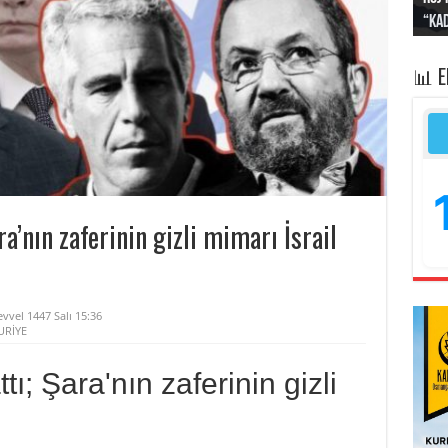
“Kad
Irak
yapt
kayı
bası
📊 
a’nın zaferinin gizli mimarı İsrail
vvel 1447 Salı 15:36
URİYE
ı; Şara'nın zaferinin gizli