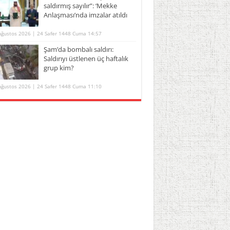
saldırmış sayılır”: ‘Mekke
Anlaşması’nda imzalar atıldı
Ağustos 2026 | 24 Safer 1448 Cuma 14:57
Şam’da bombalı saldırı:
Saldırıyı üstlenen üç haftalık
grup kim?
Ağustos 2026 | 24 Safer 1448 Cuma 11:10