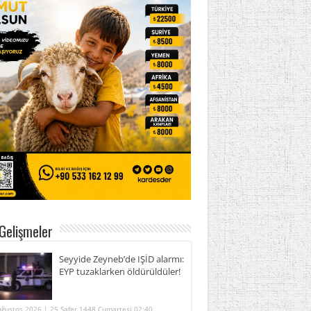
Gelişmeler
Seyyide Zeyneb’de IŞİD alarmı:
EYP tuzaklarken öldürüldüler!
Ağustos 2026 | 25 Safer 1448 Cumartesi 02:40