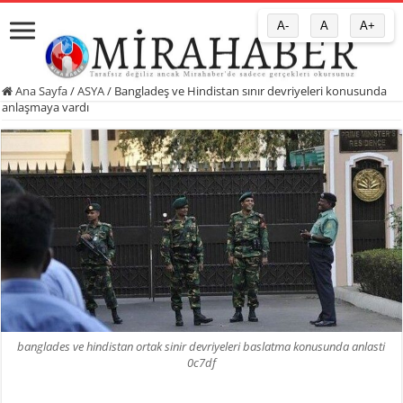
A-
A
A+
Ana Sayfa
/
ASYA
/
Bangladeş ve Hindistan sınır devriyeleri konusunda
anlaşmaya vardı
banglades ve hindistan ortak sinir devriyeleri baslatma konusunda anlasti
0c7df