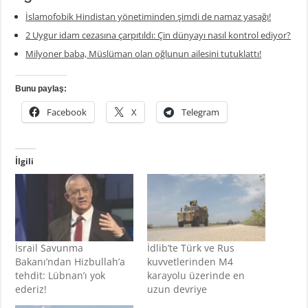
İslamofobik Hindistan yönetiminden şimdi de namaz yasağı!
2 Uygur idam cezasına çarpıtıldı: Çin dünyayı nasıl kontrol ediyor?
Milyoner baba, Müslüman olan oğlunun ailesini tutuklattı!
Bunu paylaş:
Facebook
X
Telegram
İlgili
İsrail Savunma
İdlib’te Türk ve Rus
Bakanı’ndan Hizbullah’a
kuvvetlerinden M4
tehdit: Lübnan’ı yok
karayolu üzerinde en
ederiz!
uzun devriye