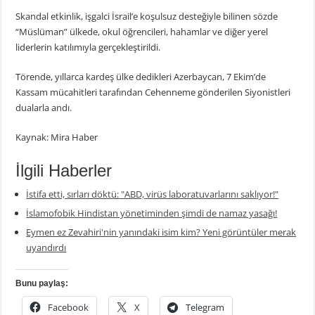
Skandal etkinlik, işgalci İsrail’e koşulsuz desteğiyle bilinen sözde
“Müslüman” ülkede, okul öğrencileri, hahamlar ve diğer yerel
liderlerin katılımıyla gerçekleştirildi.
Törende, yıllarca kardeş ülke dedikleri Azerbaycan, 7 Ekim’de
Kassam mücahitleri tarafından Cehenneme gönderilen Siyonistleri
dualarla andı.
Kaynak: Mira Haber
İlgili Haberler
İstifa etti, sırları döktü: "ABD, virüs laboratuvarlarını saklıyor!"
İslamofobik Hindistan yönetiminden şimdi de namaz yasağı!
Eymen ez Zevahiri'nin yanındaki isim kim? Yeni görüntüler merak
uyandırdı
Bunu paylaş:
Facebook
X
Telegram