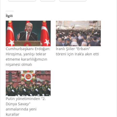
İlgili
Cumhurbaşkanı Erdoğan:
İranlı Şiiler “Erbain”
Hiroşima, yanlışı tekrar
töreni için Irak’a akın etti
etmeme kararlılığımızın
nişanesi olmalı
Putin yönetiminden “2.
Dünya Savaşı”
anmalarında yeni
kurallar