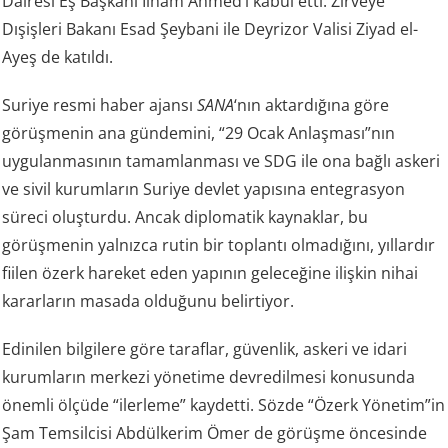
Dairesi Eş Başkanı İlham Ahmed’i kabul etti. Zirveye
Dışişleri Bakanı Esad Şeybani ile Deyrizor Valisi Ziyad el-
Ayeş de katıldı.
Suriye resmi haber ajansı
SANA
‘nın aktardığına göre
görüşmenin ana gündemini, “29 Ocak Anlaşması”nın
uygulanmasının tamamlanması ve SDG ile ona bağlı askeri
ve sivil kurumların Suriye devlet yapısına entegrasyon
süreci oluşturdu. Ancak diplomatik kaynaklar, bu
görüşmenin yalnızca rutin bir toplantı olmadığını, yıllardır
fiilen özerk hareket eden yapının geleceğine ilişkin nihai
kararların masada olduğunu belirtiyor.
Edinilen bilgilere göre taraflar, güvenlik, askeri ve idari
kurumların merkezi yönetime devredilmesi konusunda
önemli ölçüde “ilerleme” kaydetti. Sözde “Özerk Yönetim”in
Şam Temsilcisi Abdülkerim Ömer de görüşme öncesinde