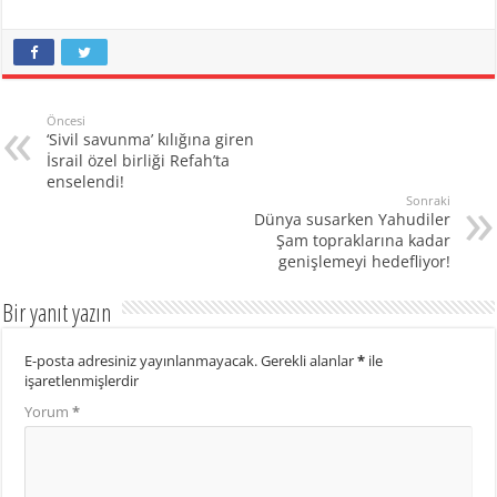
Öncesi
‘Sivil savunma’ kılığına giren
İsrail özel birliği Refah’ta
enselendi!
Sonraki
Dünya susarken Yahudiler
Şam topraklarına kadar
genişlemeyi hedefliyor!
Bir yanıt yazın
E-posta adresiniz yayınlanmayacak.
Gerekli alanlar
*
ile
işaretlenmişlerdir
Yorum
*