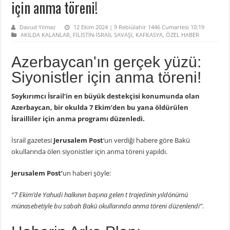
için anma töreni!
Davud Yılmaz
12 Ekim 2024 | 9 Rebiülahir 1446 Cumartesi 10:19
AKILDA KALANLAR
,
FİLİSTİN-İSRAİL SAVAŞI
,
KAFKASYA
,
ÖZEL HABER
Azerbaycan'ın gerçek yüzü:
Siyonistler için anma töreni!
Soykırımcı İsrail’in en büyük destekçisi konumunda olan
Azerbaycan, bir okulda 7 Ekim’den bu yana öldürülen
İsrailliler için anma programı düzenledi.
İsrail gazetesi
Jerusalem Post
‘un verdiği habere göre Bakü
okullarında ölen siyonistler için anma töreni yapıldı.
Jerusalem Post’
un haberi şöyle:
“7 Ekim’de Yahudi halkının başına gelen t trajedinin yıldönümü
münasebetiyle bu sabah Bakü okullarında anma töreni düzenlendi”.