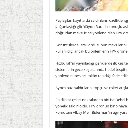
Paylaşılan kayıtlarda saldırıların özellikle iş
yoğunlaştığı görülüyor. Burada konuşlu asker
doğrudan mevzi içine yönlendirilen FPV dronl
Görüntülerde İsrail ordusunun mevzilerini k
kullanıldığı ancak bu önlemlerin FPV drone s
Hizbullah’ın yayınladığı içeriklerde ilk kez
sistemlerin gece koşullarında hedef tespitini
yönlendirilmesine imkân tanıdığı ifade edild
Ayrıca bazı saldırıların, topçu ve roket atış
En dikkat çekici noktalardan biri ise Debel
yönelik saldırı oldu. FPV dronun bir binaya g
komutanı Albay Meir Biderman’ın ağır yaralan