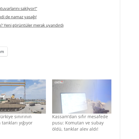
atuvarlarını saklıyor!"
di de namaz yasağı!
m? Yeni görüntüler merak uyandırdı
am
ürkiye sınırının
Kassam’dan sıfır mesafede
 tankları yığıyor
pusu: Komutan ve subay
öldü, tanklar alev aldı!