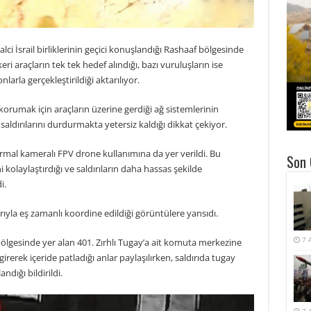
galci İsrail birliklerinin geçici konuşlandığı Rashaaf bölgesinde
i araçların tek tek hedef alındığı, bazı vuruluşların ise
arla gerçekleştirildiği aktarılıyor.
orumak için araçların üzerine gerdiği ağ sistemlerinin
aldırılarını durdurmakta yetersiz kaldığı dikkat çekiyor.
 termal kameralı FPV drone kullanımına da yer verildi. Bu
Son 
 kolaylaştırdığı ve saldırıların daha hassas şekilde
i.
larıyla eş zamanlı koordine edildiği görüntülere yansıdı.
7 
 bölgesinde yer alan 401. Zırhlı Tugay’a ait komuta merkezine
irerek içeride patladığı anlar paylaşılırken, saldırıda tugay
dığı bildirildi.