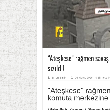
“Ateşkese” rağmen savaş k
sızıldı!
Evren Birlik
26 Mayıs 2026 | 9 Zilhicce 1
"Ateşkese" rağmen s
komuta merkezine 