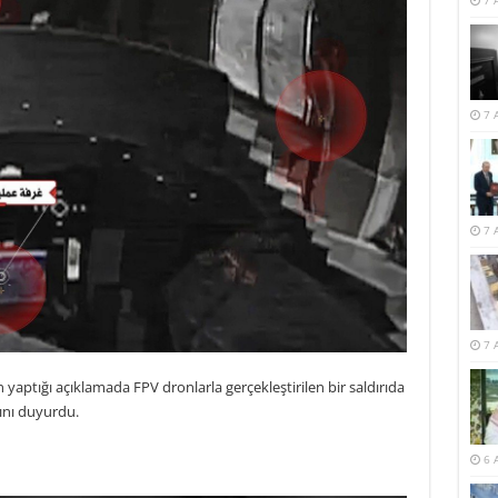
7 
7 
7 
7 
in yaptığı açıklamada FPV dronlarla gerçekleştirilen bir saldırıda
ğını duyurdu.
6 