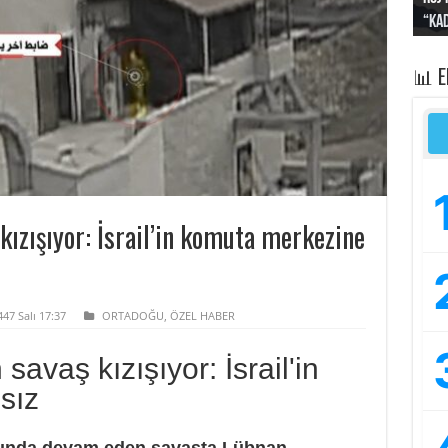
“Kad
Irak
yapt
kayı
bası
📊 
ızışıyor: İsrail’in komuta merkezine
447 Salı 17:37
ORTADOĞU
,
ÖZEL HABER
avaş kızışıyor: İsrail'in
sız