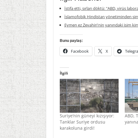
İstifa etti, sırları döktü: "ABD, virüs labor
İslamofobik Hindistan yönetiminden şim
Eymen ez Zevahiri'nin yanındaki isim ki
Bunu paylaş:
Facebook
X
Telegr
İlgili
Suriye’nin güneyi kızışıyor:
ABD, T
Tanklar Suriye ordusu
yanına
karakoluna girdi!