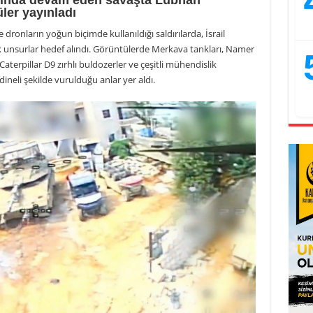
tında devam eden savaşta Lübnan
ler yayınladı
ronların yoğun biçimde kullanıldığı saldırılarda, İsrail
stik unsurlar hedef alındı. Görüntülerde Merkava tankları, Namer
Caterpillar D9 zırhlı buldozerler ve çeşitli mühendislik
neli şekilde vurulduğu anlar yer aldı.