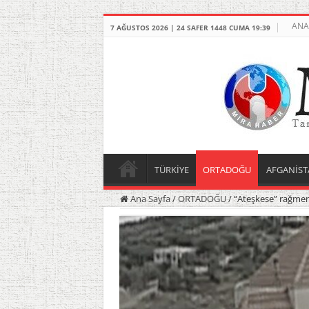
ANA
7 AĞUSTOS 2026 | 24 SAFER 1448 CUMA 19:39
TÜRKİYE
ORTADOĞU
AFGANİST
Ana Sayfa
/
ORTADOĞU
/
“Ateşkese” rağmen s