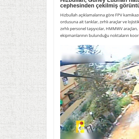
Hizbullah, Güney Lübnan hat
cephesinden çekilmiş görüntü
Hizbullah açıklamalarına göre FPV kamikaze d
ordusuna ait tanklar, zırhlı araçlar ve loji
zırhlı personel taşıyıcılar, HMMWV araçları, 
ekipmanlarının bulunduğu noktaların koordi