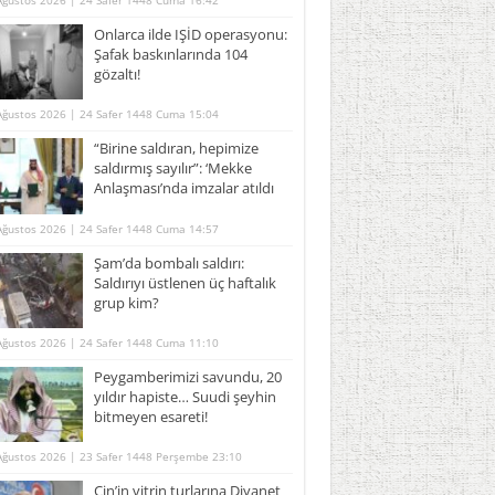
Ağustos 2026 | 24 Safer 1448 Cuma 16:42
Onlarca ilde IŞİD operasyonu:
Şafak baskınlarında 104
gözaltı!
Ağustos 2026 | 24 Safer 1448 Cuma 15:04
“Birine saldıran, hepimize
saldırmış sayılır”: ‘Mekke
Anlaşması’nda imzalar atıldı
Ağustos 2026 | 24 Safer 1448 Cuma 14:57
Şam’da bombalı saldırı:
Saldırıyı üstlenen üç haftalık
grup kim?
Ağustos 2026 | 24 Safer 1448 Cuma 11:10
Peygamberimizi savundu, 20
yıldır hapiste… Suudi şeyhin
bitmeyen esareti!
Ağustos 2026 | 23 Safer 1448 Perşembe 23:10
Çin’in vitrin turlarına Diyanet