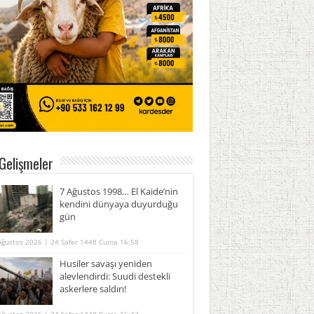
Gelişmeler
7 Ağustos 1998… El Kaide’nin
kendini dünyaya duyurduğu
gün
Ağustos 2026 | 24 Safer 1448 Cuma 16:58
Husiler savaşı yeniden
alevlendirdi: Suudi destekli
askerlere saldırı!