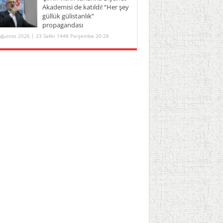
Akademisi de katıldı! “Her şey
güllük gülistanlık”
propagandası
Ağustos 2026 | 23 Safer 1448 Perşembe 20:28