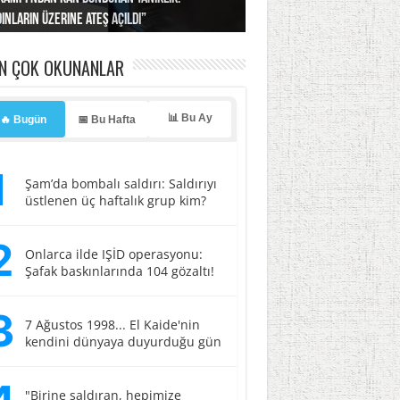
ınların üzerine ateş açıldı”
’a misilleme tehdidi!
ı… İsrail’in “timsah” planına fren!
tlar başladı
ldı, kabus yaşatıldı!
EN ÇOK OKUNANLAR
📊 Bu Ay
🔥 Bugün
📅 Bu Hafta
1
Şam’da bombalı saldırı: Saldırıyı
üstlenen üç haftalık grup kim?
2
Onlarca ilde IŞİD operasyonu:
Şafak baskınlarında 104 gözaltı!
3
7 Ağustos 1998... El Kaide'nin
kendini dünyaya duyurduğu gün
"Birine saldıran, hepimize