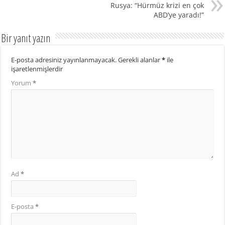
Rusya: “Hürmüz krizi en çok
ABD’ye yaradı!”
Bir yanıt yazın
E-posta adresiniz yayınlanmayacak.
Gerekli alanlar
*
ile
işaretlenmişlerdir
Yorum
*
Ad
*
E-posta
*