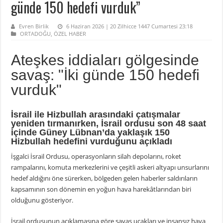
günde 150 hedefi vurduk”
Evren Birlik
6 Haziran 2026 | 20 Zilhicce 1447 Cumartesi 23:18
ORTADOĞU
,
ÖZEL HABER
Ateşkes iddiaları gölgesinde
savaş: "İki günde 150 hedefi
vurduk"
İsrail ile Hizbullah arasındaki çatışmalar
yeniden tırmanırken, İsrail ordusu son 48 saat
içinde Güney Lübnan’da yaklaşık 150
Hizbullah hedefini vurduğunu açıkladı
İşgalci İsrail Ordusu, operasyonların silah depolarını, roket
rampalarını, komuta merkezlerini ve çeşitli askeri altyapı unsurlarını
hedef aldığını öne sürerken, bölgeden gelen haberler saldırıların
kapsamının son dönemin en yoğun hava harekâtlarından biri
olduğunu gösteriyor.
İsrail ordusunun açıklamasına göre savaş uçakları ve insansız hava