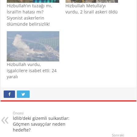
Hizbullah’ın tuzağı mı,
Hizbullah Metulla’yı
İsrail’in hatası mı?
vurdu, 2 İsrail askeri öldü
Siyonist askerlerin
ölümünde belirsizlik!
Hizbullah vurdu,
işgalcilere isabet etti: 24
yaralı
Öncesi
İdlib’deki gizemli suikastlar:
Göçmen savaşçılar neden
hedefte?
Sonraki