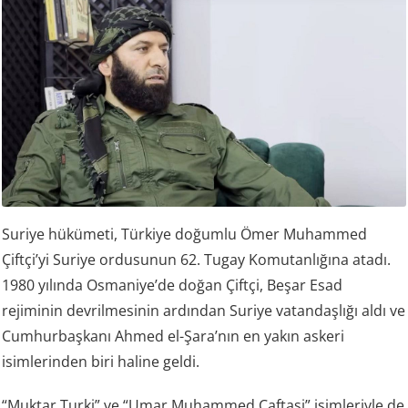
Suriye hükümeti, Türkiye doğumlu Ömer Muhammed
Çiftçi’yi Suriye ordusunun 62. Tugay Komutanlığına atadı.
1980 yılında Osmaniye’de doğan Çiftçi, Beşar Esad
rejiminin devrilmesinin ardından Suriye vatandaşlığı aldı ve
Cumhurbaşkanı Ahmed el-Şara’nın en yakın askeri
isimlerinden biri haline geldi.
“Muktar Turki” ve “Umar Muhammed Caftaşi” isimleriyle de