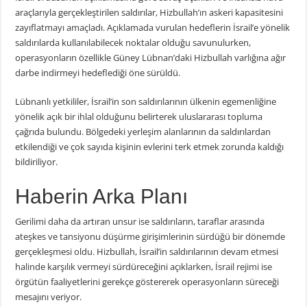
araçlarıyla gerçekleştirilen saldırılar, Hizbullah’ın askeri kapasitesini
zayıflatmayı amaçladı. Açıklamada vurulan hedeflerin İsrail’e yönelik
saldırılarda kullanılabilecek noktalar olduğu savunulurken,
operasyonların özellikle Güney Lübnan’daki Hizbullah varlığına ağır
darbe indirmeyi hedeflediği öne sürüldü.
Lübnanlı yetkililer, İsrail’in son saldırılarının ülkenin egemenliğine
yönelik açık bir ihlal olduğunu belirterek uluslararası topluma
çağrıda bulundu. Bölgedeki yerleşim alanlarının da saldırılardan
etkilendiği ve çok sayıda kişinin evlerini terk etmek zorunda kaldığı
bildiriliyor.
Haberin Arka Planı
Gerilimi daha da artıran unsur ise saldırıların, taraflar arasında
ateşkes ve tansiyonu düşürme girişimlerinin sürdüğü bir dönemde
gerçekleşmesi oldu. Hizbullah, İsrail’in saldırılarının devam etmesi
halinde karşılık vermeyi sürdüreceğini açıklarken, İsrail rejimi ise
örgütün faaliyetlerini gerekçe göstererek operasyonların süreceği
mesajını veriyor.