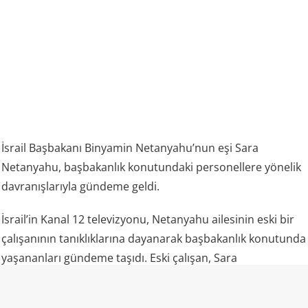
İsrail Başbakanı Binyamin Netanyahu’nun eşi Sara
Netanyahu, başbakanlık konutundaki personellere yönelik
davranışlarıyla gündeme geldi.
İsrail’in Kanal 12 televizyonu, Netanyahu ailesinin eski bir
çalışanının tanıklıklarına dayanarak başbakanlık konutunda
yaşananları gündeme taşıdı. Eski çalışan, Sara
Netanyahu’nun personele fiziksel müdahalede
bulunduğunu, onları aşağıladığını ve yabancı işçiler ile