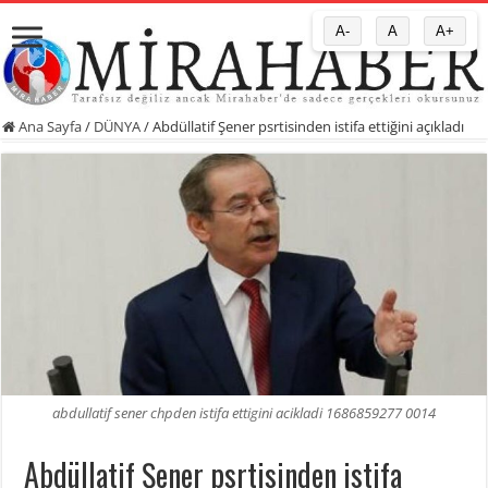
A-
A
A+
Ana Sayfa
/
DÜNYA
/
Abdüllatif Şener psrtisinden istifa ettiğini açıkladı
abdullatif sener chpden istifa ettigini acikladi 1686859277 0014
Abdüllatif Şener psrtisinden istifa