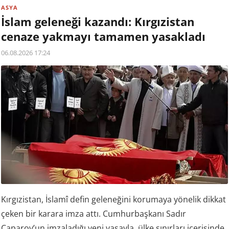
ASYA
İslam geleneği kazandı: Kırgızistan
cenaze yakmayı tamamen yasakladı
06.08.2026 17:24
Kırgızistan, İslamî defin geleneğini korumaya yönelik dikkat
çeken bir karara imza attı. Cumhurbaşkanı Sadır
Caparov’un imzaladığı yeni yasayla, ülke sınırları içerisinde