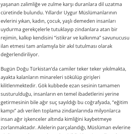
yaşanan zalimliğe ve zulme karşı duranlara dil uzatma
cüretinde bulundu. Yıllardır Uygur Müslümanlarının
evlerini yıkan, kadın, çocuk, yaşlı demeden insanları
uydurma gerekçelerle tutuklayıp zindanlara atan bir
rejimin, kalkıp kendisini “istikrar ve kalkınma” savunucusu
ilan etmesi tam anlamıyla bir akıl tutulması olarak
değerlendiriliyor.
Bugün Doğu Türkistan’da camiler teker teker yıkılmakta,
ayakta kalanların minareleri sökülüp girişleri
kilitlenmektedir. Gök kubbede ezan sesinin tamamen
susturulduğu, insanların en temel ibadetlerini yerine
getirmesinin bile ağır suç sayıldığı bu coğrafyada, “eğitim
kampı” adı verilen toplama zindanlarında milyonlarca
insan ağır işkenceler altında kimliğini kaybetmeye
zorlanmaktadır. Ailelerin parçalandığı, Müslüman evlerine