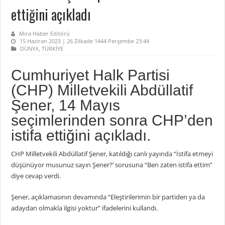
ettiğini açıkladı
Mira Haber Editörü
15 Haziran 2023 | 26 Zilkade 1444 Perşembe 23:44
DÜNYA
,
TÜRKİYE
Cumhuriyet Halk Partisi
(CHP) Milletvekili Abdüllatif
Şener, 14 Mayıs
seçimlerinden sonra CHP’den
istifa ettiğini açıkladı.
CHP Milletvekili Abdüllatif Şener, katıldığı canlı yayında “İstifa etmeyi
düşünüyor musunuz sayın Şener?’ sorusuna “Ben zaten istifa ettim”
diye cevap verdi.
Şener, açıklamasının devamında “Eleştirilerimin bir partiden ya da
adaydan olmakla ilgisi yoktur” ifadelerini kullandı.