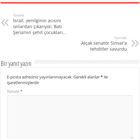
Öncesi
İsrail, yenilginin acısını
onlardan çıkarıyor; Batı
Şeria’nın şehit çocukları..
Sonraki
Alçak senatör Sinvar’a
tehditler savurdu
Bir yanıt yazın
E-posta adresiniz yayınlanmayacak.
Gerekli alanlar
*
ile
işaretlenmişlerdir
Yorum
*