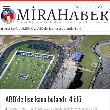
A-
A
A+
Ana Sayfa
/
AMERİKA
/
ABD’de lise kana bulandı: 4 ölü
ABD’de lise kana bulandı: 4 ölü
Davud Yılmaz
5 Eylül 2024 | 2 Rebiülevvel 1446 Perşembe 07:05