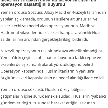
mevzileri ve askeri unsurlarına yönelik yeni bir
operasyon başlattığını duyurdu
Yemen ordusu Sözcüsü Albay Macid en-Nuzeyli tarafından
yapılan açıklamada, ordunun Husilere ait unsurları ve
askeri teçhizatı hedef alan operasyonunun, Marib ve
Hadramut vilayetlerindeki askeri kamplara yönelik Husi
saldırılarının ardından gerçekleştirildiği bildirildi.
Nuzeyli, operasyonun tek bir noktaya yönelik olmadığını,
Yemen’deki çeşitli cephe hatları boyunca farklı cephe ve
eksenlerde eş zamanlı olarak yürütüldüğünü belirtti.
Operasyon kapsamında Husi militanlarının yanı sıra
örgütün askeri kapasitesinin de hedef alındığı ifade edildi.
Yemen ordusu sözcüsü, Husileri ülkeyi bölgesel
çatışmaların içine sürüklemekle suçladı. Husilerin “yabancı
gündemler doğrultusunda” hareket ettiğini savunan