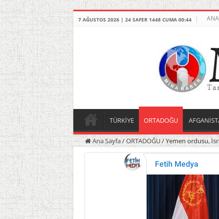
ANA
7 AĞUSTOS 2026 | 24 SAFER 1448 CUMA 00:44
TÜRKİYE
ORTADOĞU
AFGANİST
Ana Sayfa
/
ORTADOĞU
/
Yemen ordusu, İsra