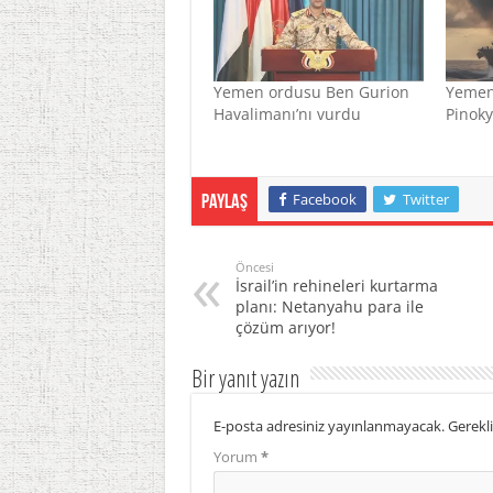
Yemen ordusu Ben Gurion
Yemen,
Havalimanı’nı vurdu
Pinoky
Facebook
Twitter
Paylaş
Öncesi
İsrail’in rehineleri kurtarma
planı: Netanyahu para ile
çözüm arıyor!
Bir yanıt yazın
E-posta adresiniz yayınlanmayacak.
Gerekli
Yorum
*