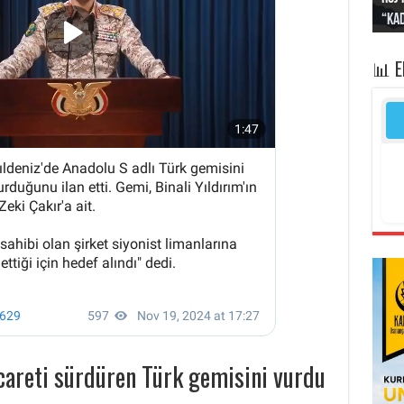
“Kad
Irak
yapt
kayı
bası
📊 
icareti sürdüren Türk gemisini vurdu