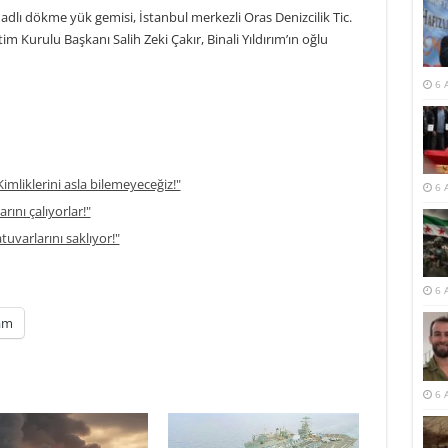
dlı dökme yük gemisi, İstanbul merkezli Oras Denizcilik Tic.
tim Kurulu Başkanı Salih Zeki Çakır, Binali Yıldırım’ın oğlu
6 
imliklerini asla bilemeyeceğiz!"
6 
rını çalıyorlar!"
atuvarlarını saklıyor!"
6 
am
6 