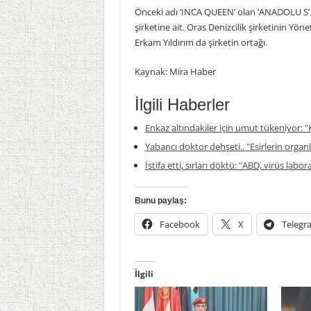
Önceki adı ‘INCA QUEEN’ olan ‘ANADOLU S’ a
şirketine ait. Oras Denizcilik şirketinin Yöne
Erkam Yıldırım da şirketin ortağı.
Kaynak: Mira Haber
İlgili Haberler
Enkaz altındakiler için umut tükeniyor: "K
Yabancı doktor dehşeti.. "Esirlerin organla
İstifa etti, sırları döktü: "ABD, virüs labor
Bunu paylaş:
Facebook
X
Telegr
İlgili