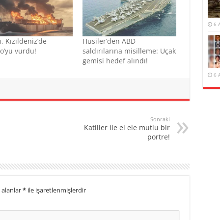
6 
 Kızıldeniz’de
Husiler’den ABD
o’yu vurdu!
saldırılarına misilleme: Uçak
gemisi hedef alındı!
6 
Sonraki
Katiller ile el ele mutlu bir
portre!
 alanlar
*
ile işaretlenmişlerdir