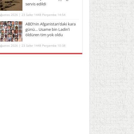
servis edildi
Ağustos 2026 | 23 Safer 1448 Perşembe 14:54
ABD’nin Afganistan’daki kara
günü… Usame bin Ladin’i
öldüren tim yok oldu
Ağustos 2026 | 23 Safer 1448 Perşembe 10:38