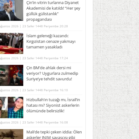
Çin’in vitrin turlarına Diyanet
Akademisi de katıldı! “Her şey
güllük gülistanlık”
propagandası
Ağustos 2026 | 23 Safer 1448 Perşembe 20:28
İslam geleneği kazandı:
Kırgızistan cenaze yakmayı
tamamen yasakladı
Ağustos 2026 | 23 Safer 1448 Perşembe 17:24
Çin BM’de ahlak dersi mi
veriyor? Uygurlara zulmedip
Suriye’ye tehdit savurdu!
Ağustos 2026 | 23 Safer 1448 Perşembe 16:10
Hizbullah’ın tuzağı mı, İsrail’in
hatası mı? Siyonist askerlerin
ölümünde belirsizlik!
Ağustos 2026 | 23 Safer 1448 Perşembe 16:08
Mali’de tepki çeken iddia: Ölen
askerler JNIM savaşçısı gibi