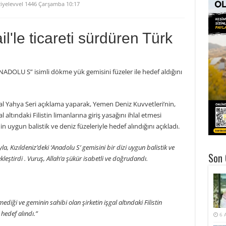
iyelevvel 1446 Çarşamba 10:17
l'le ticareti sürdüren Türk
ANADOLU S” isimli dökme yük gemisini füzeler ile hedef aldığını
l Yahya Seri açıklama yaparak, Yemen Deniz Kuvvetleri’nin,
altındaki Filistin limanlarına giriş yasağını ihlal etmesi
 uygun balistik ve deniz füzeleriyle hedef alındığını açıkladı.
a, Kızıldeniz’deki ‘Anadolu S’ gemisini bir dizi uygun balistik ve
Son 
leştirdi . Vuruş, Allah’a şükür isabetli ve doğrudandı.
ediği ve geminin sahibi olan şirketin işgal altındaki Filistin
 hedef alındı.”
6 