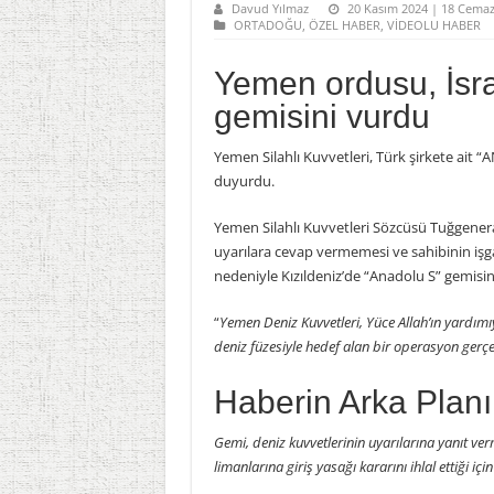
Davud Yılmaz
20 Kasım 2024 | 18 Cemaz
ORTADOĞU
,
ÖZEL HABER
,
VİDEOLU HABER
Yemen ordusu, İsrai
gemisini vurdu
Yemen Silahlı Kuvvetleri, Türk şirkete ait “
duyurdu.
Yemen Silahlı Kuvvetleri Sözcüsü Tuğgenera
uyarılara cevap vermemesi ve sahibinin işgal 
nedeniyle Kızıldeniz’de “Anadolu S” gemisinin
“
Yemen Deniz Kuvvetleri, Yüce Allah’ın yardımıyl
deniz füzesiyle hedef alan bir operasyon gerçek
Haberin Arka Planı
Gemi, deniz kuvvetlerinin uyarılarına yanıt verm
limanlarına giriş yasağı kararını ihlal ettiği için