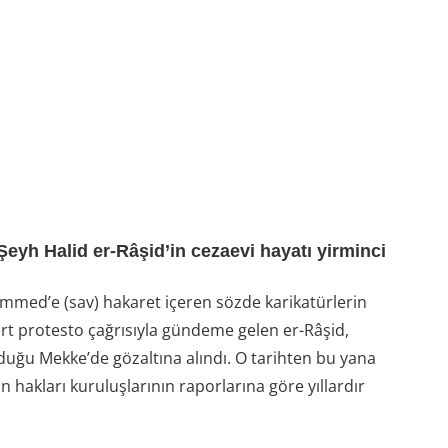
Şeyh Halid er-Râşid’in cezaevi hayatı yirminci
med’e (sav) hakaret içeren sözde karikatürlerin
rt protesto çağrısıyla gündeme gelen er-Râşid,
duğu Mekke’de gözaltına alındı. O tarihten bu yana
hakları kuruluşlarının raporlarına göre yıllardır