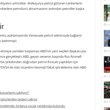
vkiyatını arttırdılar. Malezya’ya petrol götüren tankerlerin
ankerlere petrolünü aktarmasının ardından petroller başka
ir
6 
nkü açıklamasında Venezuela petrol sektörüyle bağlantı
 belirtmişti.
 etmeye yeniden başlaması ABD’nin yeni seçilen Başkanı Joe
6 
ce gerçekleşti. ABD, geçen senenin başında Rus Rosneft
VSA şirketinden doğrudan petrol ihracatı yaptıkları için
DVSA ile olan ticaretini kesmişti fakat iştiraklerine olan ABD
6 
atuvarlarını saklıyor!"
enatörlerden tedavi çağrısı!
6 
 gündemde: Onlarca çocuk yeraltında bulundu