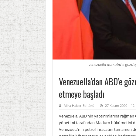
venezuella dan abd e gozdag
Venezuella’dan ABD’e gözd
etmeye başladı
Mira Haber Editörü
27 Kasım 2020 | 12
Venezuela, ABD’nin yaptırımlarına rağmen Ç
yönetimi tarafından Maduro hükümetini d
Venezuela’nın petrol ihracatını tamamen d