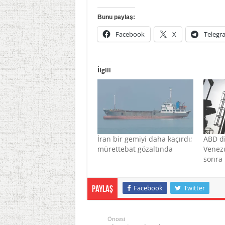
Bunu paylaş:
Facebook
X
Telegr
İlgili
İran bir gemiyi daha kaçırdı;
ABD di
mürettebat gözaltında
Venezu
sonra İ
Facebook
Twitter
Paylaş
Öncesi