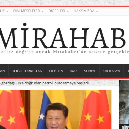
LİZ
DİNİ MESELELER
DİĞERLERİ
HAKKIMIZDA
TAN
DOĞU TÜRKİSTAN
FİLİSTİN
IRAK
SURİYE
KAFKASYA
D
 gözdağı Çin’e doğrudan petrol ihraç etmeye başladı
Roj 
Orta
Düny
Suri
Uygu