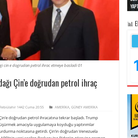
“Kad
Irak
yapt
kayı
bası
📊 
i cin e dogrudan petrol ihrac etmeye basladi 01
ağı Çin’e doğrudan petrol ihraç
 Rebiülahir 1442 Cuma 20:55
AMERİKA
,
GÜNEY AMERİKA
in’e doğrudan petrol ihracatına tekrar başladı. Trump
üşürmek amacıyla uygulamaya koyduğu yaptırımlar
urdurma noktasına getirdi. Çin’in doğrudan Venezuela