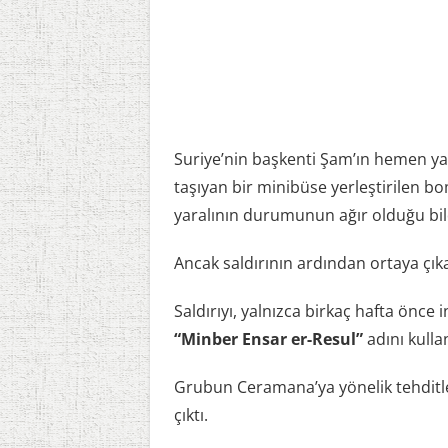
Suriye’nin başkenti Şam’ın hemen yan
taşıyan bir minibüse yerleştirilen bo
yaralının durumunun ağır olduğu bild
Ancak saldırının ardından ortaya çıkan
Saldırıyı, yalnızca birkaç hafta önc
“Minber Ensar er-Resul”
adını kulla
Grubun Ceramana’ya yönelik tehditler
çıktı.