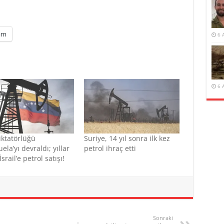
am
6 
6 
ktatörlüğü
Suriye, 14 yıl sonra ilk kez
ela’yı devraldı; yıllar
petrol ihraç etti
srail’e petrol satışı!
Sonraki