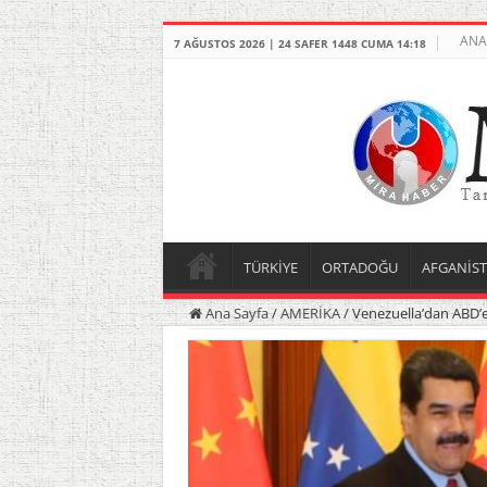
ANA
7 AĞUSTOS 2026 | 24 SAFER 1448 CUMA 14:18
TÜRKİYE
ORTADOĞU
AFGANİS
Ana Sayfa
/
AMERİKA
/
Venezuella’dan ABD’e