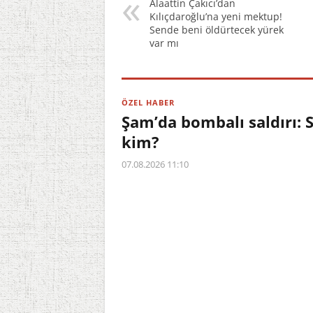
Alaattin Çakıcı’dan
Kılıçdaroğlu’na yeni mektup!
Sende beni öldürtecek yürek
var mı
ÖZEL HABER
Şam’da bombalı saldırı: S
kim?
07.08.2026 11:10