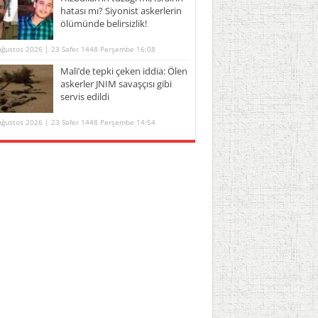
hatası mı? Siyonist askerlerin
ölümünde belirsizlik!
Ağustos 2026 | 23 Safer 1448 Perşembe 16:08
Mali’de tepki çeken iddia: Ölen
askerler JNIM savaşçısı gibi
servis edildi
Ağustos 2026 | 23 Safer 1448 Perşembe 14:54