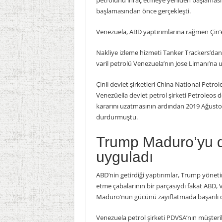
petrolünü ihraç etmeye yeniden başlaması 
başlamasından önce gerçekleşti.
Venezuela, ABD yaptırımlarına rağmen Çin’
Nakliye izleme hizmeti Tanker Trackers’dan 
varil petrolü Venezuela’nın Jose Limanı’na ul
Çinli devlet şirketleri China National Pet
Venezüella devlet petrol şirketi Petroleos d
kararını uzatmasının ardından 2019 Ağust
durdurmuştu.
Trump Maduro’yu de
uyguladı
ABD’nin getirdiği yaptırımlar, Trump yöne
etme çabalarının bir parçasıydı fakat ABD
Maduro’nun gücünü zayıflatmada başarılı 
Venezuela petrol şirketi PDVSA’nın müşter