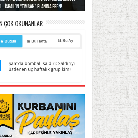
ınların üzerine ateş açıldı”
’a misilleme tehdidi!
ı… İsrail’in “timsah” planına fren!
tlar başladı
ldı, kabus yaşatıldı!
EN ÇOK OKUNANLAR
📊 Bu Ay
🔥 Bugün
📅 Bu Hafta
1
Şam’da bombalı saldırı: Saldırıyı
üstlenen üç haftalık grup kim?