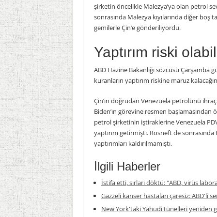
şirketin öncelikle Malezya’ya olan petrol se
sonrasında Malezya kıyılarında diğer boş t
gemilerle Çin’e gönderiliyordu.
Yaptırım riski olabil
ABD Hazine Bakanlığı sözcüsü Çarşamba gü
kuranların yaptırım riskine maruz kalacağını
Çin’in doğrudan Venezuela petrolünü ihraç
Biden’ın görevine resmen başlamasından ön
petrol şirketinin iştiraklerine Venezuela PD
yaptırım getirmişti. Rosneft de sonrasında P
yaptırımları kaldırılmamıştı.
İlgili Haberler
İstifa etti, sırları döktü: "ABD, virüs labor
Gazzeli kanser hastaları çaresiz: ABD'li s
New York'taki Yahudi tünelleri yeniden