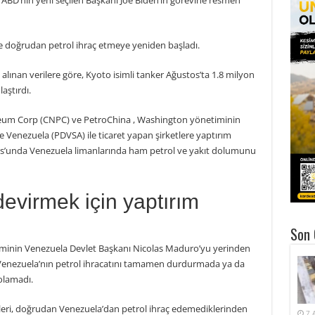
ABD’nin yeni seçilen Başkanı Joe Biden’ın görevine resmen
e doğrudan petrol ihraç etmeye yeniden başladı.
alınan verilere göre, Kyoto isimli tanker Ağustos’ta 1.8 milyon
aştırdı.
roleum Corp (CNPC) ve PetroChina , Washington yönetiminin
e Venezuela (PDVSA) ile ticaret yapan şirketlere yaptırım
os’unda Venezuela limanlarında ham petrol ve yakıt dolumunu
virmek için yaptırım
Son 
timinin Venezuela Devlet Başkanı Nicolas Maduro’yu yerinden
, Venezuela’nın petrol ihracatını tamamen durdurmada ya da
olamadı.
ileri, doğrudan Venezuela’dan petrol ihraç edemediklerinden
7 