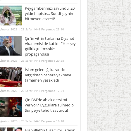
Peygamberimizi savundu, 20
yıldır hapiste… Suudi şeyhin
bitmeyen esareti!
Ağustos 2026 | 23 Safer 1448 Perşembe 23:10
Çin’in vitrin turlarına Diyanet
Akademisi de katıldı! “Her şey
güllük gülistanlık”
propagandası
Ağustos 2026 | 23 Safer 1448 Perşembe 20:28
İslam geleneği kazandı:
Kırgızistan cenaze yakmayı
tamamen yasakladı
Ağustos 2026 | 23 Safer 1448 Perşembe 17:24
Çin BM’de ahlak dersi mi
veriyor? Uygurlara zulmedip
Suriye’ye tehdit savurdu!
Ağustos 2026 | 23 Safer 1448 Perşembe 16:10
Hizbullah’ın tuzağı mı, İsrail’in