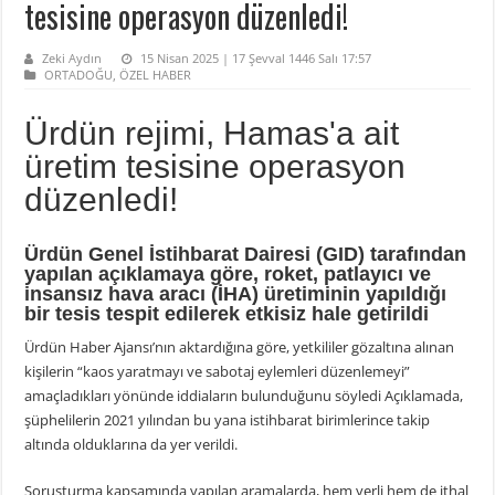
tesisine operasyon düzenledi!
Zeki Aydın
15 Nisan 2025 | 17 Şevval 1446 Salı 17:57
ORTADOĞU
,
ÖZEL HABER
Ürdün rejimi, Hamas'a ait
üretim tesisine operasyon
düzenledi!
Ürdün Genel İstihbarat Dairesi (GID) tarafından
yapılan açıklamaya göre, roket, patlayıcı ve
insansız hava aracı (İHA) üretiminin yapıldığı
bir tesis tespit edilerek etkisiz hale getirildi
Ürdün Haber Ajansı’nın aktardığına göre, yetkililer gözaltına alınan
kişilerin “kaos yaratmayı ve sabotaj eylemleri düzenlemeyi”
amaçladıkları yönünde iddiaların bulunduğunu söyledi Açıklamada,
şüphelilerin 2021 yılından bu yana istihbarat birimlerince takip
altında olduklarına da yer verildi.
Soruşturma kapsamında yapılan aramalarda, hem yerli hem de ithal