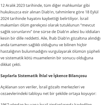
12 Aralık 2023 tarihinde, tüm diğer mahkumlar gibi
hukuksuzca esir alınan Diab’ın, tahminlere göre 18 Eylül
2024 tarihinde hayatını kaybettiği belirtiliyor. İsrail
makamları ölüm gerekçesi olarak tutuklunun “mevcut
sağlık sorunlarını” öne sürse de Diab’ın ailesi bu iddiaları
kesin bir dille reddetti. Aile, İhab Diab’ın gözaltına alındığı
anda tamamen sağlıklı olduğunu ve bilinen hiçbir
hastalığının bulunmadığını vurgulayarak ölümün şüpheli
ve sistematik kötü muamelenin bir sonucu olduğuna
dikkat çekti.
Sayılarla Sistematik İhlal ve İşkence Bilançosu
Açıklanan son veriler, İsrail gözaltı merkezleri ve
cezaevlerindeki tabloyu net bir şekilde ortaya koyuyor:
1967 yılından bu yana İsrail zindanlarında kayledilen