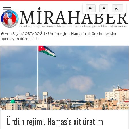
A-
A
A+
Ana Sayfa
/
ORTADOĞU
/
Ürdün rejimi, Hamas’a ait üretim tesisine
operasyon düzenledi!
Ürdün rejimi, Hamas’a ait üretim