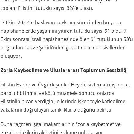
toplam Filistinli tutuklu sayısı 328’e ulaştı.
7 Ekim 2023’te başlayan soykırım sürecinden bu yana
hapishanelerde yaşamını yitiren tutuklu sayısı 91 oldu. 7
Ekim sonrası İsrail hapishanesinde ölen 91 tutuklunun 53’ü
doğrudan Gazze Şeridi’nden gözaltına alınan sivillerden
oluşuyor.
Zorla Kaybedilme ve Uluslararası Toplumun Sessizliği
Filistin Esirler ve Özgürleşenler Heyeti; sistematik işkence,
darp, tıbbi ihmal ve kötü muamele sonucu onlarca
Filistinlinin can verdiğini, ellerinde işkenceyle katledilme
vakalarını doğrulayan tanıklıklar olduğunu belirtti.
Buna rağmen işgal makamlarının “zorla kaybetme” ve
gözaltındakilerin akıbetini gizleme politikasını